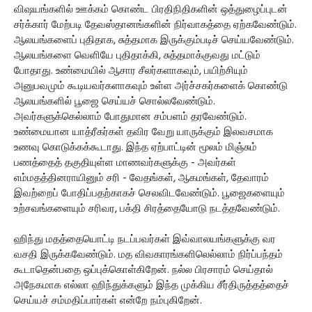
விஷயங்களில் ஊக்கம் கொண்ட பிரதிநிதிகளின் ஒத்துழைப்புடன்
சர்க்கார் மேற்படி தேவஸ்தானங்களின் நிர்வாகத்தை ஏற்கவேண்டும்.
ஆலயங்களைப் புதிதாக, சுத்தமாக இருக்கும்படிச் செய்யவேண்டும்.
ஆலயங்களை வெளியே புதிதாக்கி, சுத்தமாக்குவது மட்டும்
போதாது. உண்மையில் ஆசார சீலர்களாகவும், பயிற்சியும்
அனுபவமும் கூடியவர்களாகவும் உள்ள அர்ச்சகர்களைக் கொண்டு
ஆலயங்களில் பூஜை செய்யச் சொல்லவேண்டும்.
அவர்களுக்கெல்லாம் போதுமான சம்பளம் தரவேண்டும்.
உண்மையான யாத்ரீகர்கள் தவிர வேறு யாருக்கும் இலவசமாக
உணவு கொடுக்கக்கூடாது. இந்த ஏற்பாட்டின் மூலம் மிஞ்சும்
பணத்தைத் தகுதியுள்ள மாணவர்களுக்கு - அவர்கள்
எம்மதத்தினராயினும் சரி - வேதங்கள், ஆகமங்கள், தேவாரம்
இவற்றைப் போதிப்பதற்காகச் செலவிடவேண்டும். பூஜைகளையும்
உற்சவங்களையும் சரிவர, பக்தி சிரத்தையோடு நடத்தவேண்டும்.
ஹிந்து மதத்தையொட்டி நடப்பவர்கள் இவ்வாலயங்களுக்கு வர
வசதி இருக்கவேண்டும். மத விவகாரங்களிலெல்லாம் நிர்ப்பந்தம்
கூடாதென்பதை ஒப்புக்கொள்கிறேன். நல்ல பிரசாரம் செய்தால்
அநேகமாக எல்லா ஹிந்துக்களும் இந்த முக்கிய சீர்திருத்தத்தைச்
செய்யச் சம்மதிப்பார்கள் என்றே நம்புகிறேன்.