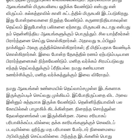
ஓரிடத்தில் முற்றுப்புள்ளி வைக்கவேண்டும். உதாரணமாக நமது
ஆலயங்களில் மிருகபலியை ஒழிக்க வேண்டும் என்பது என்
விருப்பம். கல்கத்தாவில் காளி கட்டத்தில் மிருகபலி இடப்படுகிறது.
இது போன்றவைகளை நிறுத்த வேண்டும். கருணாநிதியாகவுள்ள
தெய்வம் இதுபோன்ற பலிகளை ஏற்காது. மிருகபலி கூடாது என்பது
நம் தென்னிந்திய ஆலயங்களுக்கும் பொருந்தும். சில யாத்ரீகர்கள்
பிரார்த்தனை செய்து கொள்கிறார்கள். அதாவது உடம்பிலும்
நாக்கிலும் அலகு குத்திக்கொள்கிறார்கள்; தீ மிதிப்பதாக வேண்டிக்
கொள்கிறார்கள். இவை போன்ற தேகத்தில் ரணம் ஏற்படும்படியான
பிரார்த்தனைகள் நிற்கவேண்டும். மனித வர்க்கம் சிரமப்படுவது
எந்தத் தெய்வத்துக்கும் ப்ரீதியல்ல. நமது கண்யமான
உணர்ச்சிக்கும், மனித வர்க்கத்துக்கும் இவை விரோதம்.
நமது ஆலயங்கள் உண்மையில் தெய்வாம்சமுள்ள இடங்களாக
இருக்கும்படிச் செய்வது முக்கியம். இப்போதிருப்பதை விட அவை
இன்னும் சுத்தமாக இருக்க வேண்டும். தென்னிந்தியாவின் பல
கோயில்கள் பாழாகிக் கிடக்கின்றன. நிறைந்த சொத்துள்ள
தேவஸ்தானங்கள் பல இருக்கின்றன. அவை சரியாகப்
பரிபாலிக்கப்படவில்லை; தக்க காரியங்களுக்குச் செலவிடப்
படவுமில்லை. ஹிந்து மத பரிபாலன போர்டார் நிலைமையை
அபிவிருத்தி செய்யவில்லை. அந்தந்த இடங்களில் பொது