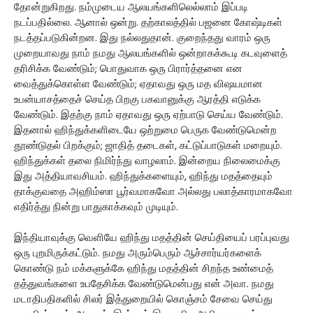
தோன்றுகிறது. நம்முடைய ஆலயங்களிலெல்லாம் இப்படி
நடப்பதில்லை. ஆனால் ஒன்று. தற்காலத்தில் பஜனை கோஷ்டிகள்
நடத்தப்படுகின்றன. இது நல்லதுதான். குறைந்தது வாரம் ஒரு
முறையாவது நாம் நமது ஆலயங்களில் ஒன்றாகக்கூடி கடவுளைத்
தரிசிக்க வேண்டும்; பொதுவாக ஒரு பிரார்த்தனை என
வைத்துக்கொள்ள வேண்டும்; ஏதாவது ஒரு மத விஷயமான
உபன்யாசத்தைச் செய்த பிறகு பகவானுக்கு ஆரத்தி எடுக்க
வேண்டும். இதற்கு நாம் ஏதாவது ஒரு ஏற்பாடு செய்ய வேண்டும்.
இதனால் ஹிந்துக்களிடையே ஒற்றுமை பெருக வேண்டுமென்ற
தூண்டுதல் பிறக்கும்; ஜாதித் தடைகள், கட்டுப்பாடுகள் மறையும்.
ஹிந்துக்கள் தலை நிமிர்ந்து வாழலாம். இன்றைய நிலைமைக்கு
இது அத்தியாவசியம். ஹிந்துக்களையும், ஹிந்து மதத்தையும்
தாக்குவதை அஹிம்ஸா பூர்வமாகவோ அல்லது பலாத்காரமாகவோ
எதிர்த்து நின்று பாதுகாக்கவும் முடியும்.
இந்தியாவுக்கு வெளியே ஹிந்து மதத்தின் செய்தியைப் பரப்புவது
ஒரு புறமிருக்கட்டும். நமது அரும்பெரும் ஆச்சார்யர்களைக்
கொண்டு நம் மக்களுக்கே ஹிந்து மதத்தின் சிறந்த உண்மைத்
தத்துவங்களை உபதேசிக்க வேண்டுமென்பது என் அவா. நமது
மடாதிபதிகளில் சிலர் இத்துறையில் கொஞ்சம் சேவை செய்து