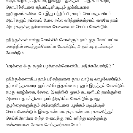
வருகின்றனர். ஆனால், இன்னும் இதைவிட அதிகமாகவும்,
தொடர்ச்சியான ஏற்பாட்டின்படியும் முக்கியமாக
ஹரிஜனங்களிடையே இது பற்றிப் பிரசாரம் செய்வதவசியம்.
அவர்களும் நம்மைப் போல நல்ல ஹிந்துக்கள்தாம். எனவே நாம்
அவர்களுக்கு நம்மாலான சேவையைச் செய்ய வேண்டும்.
ஹிந்துக்கள் என்று சொல்லிக் கொள்ளும் நாம் ஒரு கோட்பாட்டை
மனத்தில் வைத்துக்கொள்ள வேண்டும்; அதன்படி நடக்கவும்
வேண்டும்:
"மரத்தை அது தரும் பழத்தைக்கொண்டே மதிக்கவேண்டும்."
ஹிந்துக்களாகிய நாம் பரிசுத்தமான தூய வாழ்வு வாழவேண்டும்.
தர்ம சிந்தனையுடனும் சகிப்புத்தன்மையுடனும் இருத்தல் வேண்டும்.
நமது வாழ்க்கை, சேவை இவற்றின் மூலம் கடவுளிடம் நமக்குள்ள
அசையாத பக்தியை நாம் நிரூபிக்க வேண்டும். நமது
குழந்தைகளுக்கும் அம்மாதிரியான பழக்கம் படியும்படிச்
செய்யவேண்டும். இதை எவ்வளவுக்கு எவ்வளவு கவனித்துச்
செய்கிறோமோ அந்த அளவுக்கு நாம் ஹிந்து மதத்துக்கு
உண்மையான சேவை செய்தவர்களாவோம்.