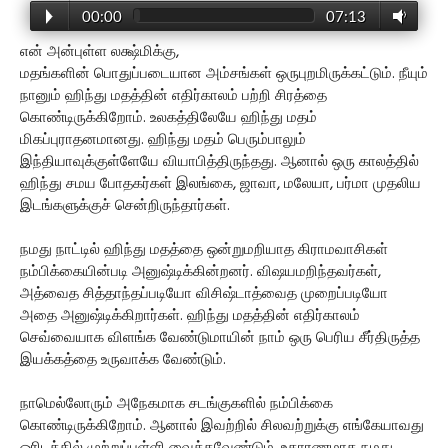
00:00
07:13
என் அன்புள்ள லக்ஷ்மிக்கு,
மதங்களின் பொதுப்படையான அம்சங்கள் ஒருபுறமிருக்கட்டும். நீயும்
நானும் ஹிந்து மதத்தின் எதிர்காலம் பற்றி சிரத்தை
கொண்டிருக்கிறோம். உலகத்திலேயே ஹிந்து மதம்
மிகப்புராதனமானது. ஹிந்து மதம் பெரும்பாலும்
இந்தியாவுக்குள்ளேயே வியாபித்திருந்தது. ஆனால் ஒரு காலத்தில்
ஹிந்து சமய போதகர்கள் இலங்கை, ஜாவா, மலேயா, பர்மா முதலிய
இடங்களுக்குச் சென்றிருந்தார்கள்.
நமது நாட்டில் ஹிந்து மதத்தை ஒன்றுமறியாத கிராமவாசிகள்
நம்பிக்கையின்படி அனுஷ்டிக்கின்றனர். விஷயமறிந்தவர்கள்,
அத்வைத சித்தாந்தப்படியோ விசிஷ்டாத்வைத முறைப்படியோ
அதை அனுஷ்டிக்கிறார்கள். ஹிந்து மதத்தின் எதிர்காலம்
செவ்வையாக விளங்க வேண்டுமாயின் நாம் ஒரு பெரிய சீர்திருத்த
இயக்கத்தை உருவாக்க வேண்டும்.
நாமெல்லோரும் அநேகமாக சடங்குகளில் நம்பிக்கை
கொண்டிருக்கிறோம். ஆனால் இவற்றில் சிலவற்றுக்கு எங்கேயாவது