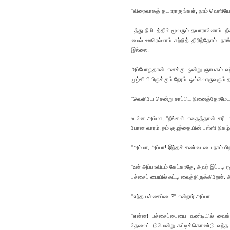
"விரைவாகத் தயாராகுங்கள், நாம் வெளியே ச
பத்து நிமிடத்தில் மூவரும் தயாரானோம். 
மைல் ஊரெல்லாம் சுற்றித் திரிந்தோம். 
இல்லை.
அப்போதுதான் எனக்கு ஒன்று ஞாபகம் வந்
மூழ்கியியிருக்கும் நேரம். ஒவ்வொருவரும் த
"வெளியே சென்று சாப்பிட நினைத்தோமேயன்
உடனே அம்மா, "நீங்கள் எதைத்தான் சரியா
போன வாரம், நம் குழந்தையின் பள்ளி நிகழ்
"அம்மா, அப்பா! இந்தச் சண்டையை நாம் பி
"உன் அப்பாவிடம் கேட்காதே, அவர் இப்படி ஏ
பச்சைப் பையில் கட்டி வைத்திருக்கிறேன்.
"எந்த பச்சைப்பை?" என்றார் அப்பா.
"என்ன! பச்சைப்பையை வண்டியில் வைக
தேவைப்படுமென்று கட்டிக்கொண்டு வந்த த