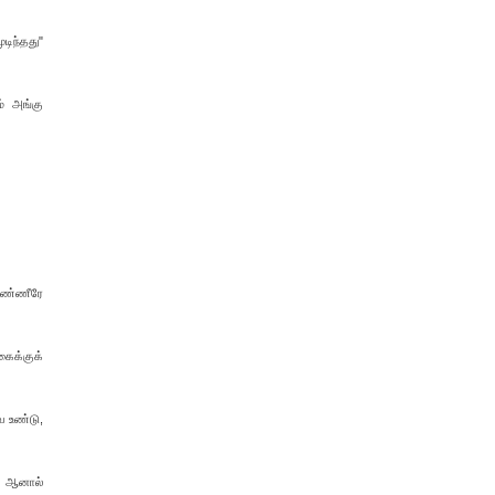
டிந்தது"
் அங்கு
கண்ணீரே
கைக்குக்
ை உண்டு,
. ஆனால்