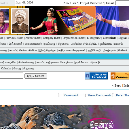
ஆக. 06, 2026
New User?
|
Forgot Password?
| Email:
bout us
sue
|
Previous Issues
|
Author Index
|
Category Index
|
Organization Index
|
E-Magazine
|
Classifieds
|
Digital
பார்வை
|
நேர்காணல்
|
சாதனையாளர்
|
நலம்வாழ
|
சிறுகதை
|
அன்புள்ள சிநேகிதியே
|
முன்னோடி
|
பயணம்
க்கதை
|
சமயம்
|
சினிமா சினிமா
|
இளந்தென்றல்
|
கதிரவனை கேளுங்கள்
|
ஹரிமொழி
|
நிகழ்வுகள்
|
மேலோர் 
ோர் வாழ்வில்
|
சின்னக்கதை
|
சமயம்
|
கதிரவனை கேளுங்கள்
|
முன்னோடி
|
அலமாரி
 Calendar
|
பொது
|
சிறுகதை
< Prev
|
Ind