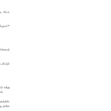
ு. அப்பா
க்குமா?"
ச்சியைத்
மிட்டுச்
டு வந்து
ர்.
ரத்தில்,
து, நானே