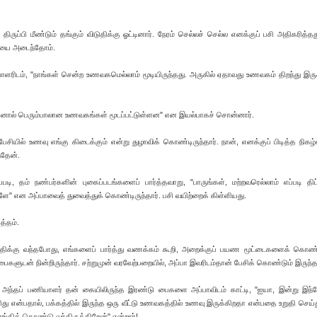
ருப்பி மீண்டும் தங்கும் விடுதிக்கு ஓட்டினார். நேரம் செல்லச் செல்ல எனக்குப் பசி அதிகரித்தத
தியை அடைந்தோம்.
ாளரிடம், "நாங்கள் சென்ற உணவகமெல்லாம் மூடியிருந்தது. அருகில் ஏதாவது உணவகம் திறந்து இரு
அதனால் பெரும்பாலான உணவகங்கள் மூடப்பட்டுள்ளன" என இயல்பாகச் சொன்னார்.
ியில் உணவு எங்கு கிடைக்கும் என்று துழாவிக் கொண்டிருந்தார். நான், எனக்குப் பிடித்த நிகழ்
்தேன்.
 தம் நண்பர்களின் புகைப்படங்களைப் பார்த்தவாறு, "பாருங்கள், மற்றவரெல்லாம் எப்படி திட்ட
்களே" என அப்பாவைத் துவைத்துக் கொண்டிருந்தார். பசி வயிற்றைக் கிள்ளியது.
த்தம்.
டுதிக்கு வந்தபோது, எங்களைப் பார்த்து வணக்கம் கூறி, அறைக்குப் பயண மூட்டைகளைக் கொண்
ுடன் நின்றிருந்தார். சற்றுமுன் வரவேற்பறையில், அப்பா இவரிடம்தான் பேசிக் கொண்டும் இருந்தா
 அந்தப் பணியாளர் தன் கையிலிருந்த இரண்டு பைகளை அப்பாவிடம் காட்டி, "ஐயா, இன்று இந்நே
ரிது என்பதால், பக்கத்தில் இருந்த ஒரு வீட்டு உணவகத்தில் உணவு இருக்கிறதா என்பதை உறுதி செய்
கிக் கொண்டு வந்திருக்கிறேன்" என்றார்!