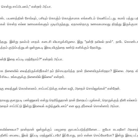
ென்று சாப்பிடலாம்," என்றார் அப்பா.
நீண்ட பயணத்தின் சோர்வும், பசியும் கொஞ்ம் கொஞ்சமாக எங்களிடம் வெளிப்பட்டது. சுமார் பத்து ப
நாங்கள் சென்ற எல்லா உணவகங்களும் மூடியிருந்தது. ஏதாவதொரு உணவகமாவது திறந்து இருக்குமா
தது. இன்று நவம்பர் மாதக் கடைசி வியாழக்கிழமை. இது "நன்றி நவிலல் நாள்". நாடே கொண்டாட
த்தம் குடும்பத்துடன் ஒன்றுகூடி இரவு விருந்தை உண்டு களிக்கும் நேரமிது.
றி இதை எப்படி மறந்தோம்?" என்றார் அப்பா.
க நினைவில் வைத்திருக்கிறீர்கள்! நம் நிச்சயதார்த்த நாள் நினைவிருக்கிறதா? இல்லை. அதை வி
ச்சிகூட உங்களுக்கு நினைவில் இல்லை" என்றார்.
றகு வைத்துக் கொள்ளலாம். சாப்பாட்டுக்கு என்ன வழி, அதைச் சொல்லுங்கள்" என்றேன்.
தாவது குளறுபடி பண்ணுவார் என்று தெரிந்துதான் நான் நிறையப் பழங்கள், நொறுக்குத் தீனி எல்லாம் எ
 அதைச் சாப்பிட்டு இன்று இரவைக் கழித்துவிடலாம்" என ஒரு தீர்வைச் சொன்னார் அம்மா.
்கவில்லையா? நான்தான் ஒன்றுக்குப் பலமுறை ஞாபகப்படுத்தினேன… ஐயோ கடவுளே! அவசரத்த
ீனிப் பையை, இவர் இப்படி மறந்துவிட்டாரே! இப்போது, நாம் என்ன செய்வோமோ? இன்று இரவு பட்