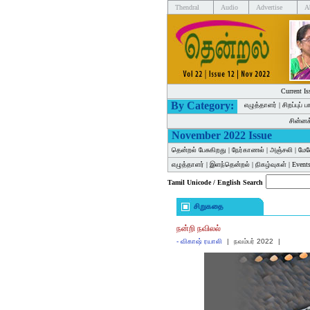
Thendral
Audio
Advertise
A
Current Is
By Category:
எழுத்தாளர்
|
சிறப்புப் 
சின்ன
November 2022 Issue
தென்றல் பேசுகிறது
|
நேர்காணல்
|
அஞ்சலி
|
மேல
எழுத்தாளர்
|
இளந்தென்றல்
|
நிகழ்வுகள்
|
Events
Tamil Unicode / English Search
சிறுகதை
நன்றி நவிலல்
-
விகாஷ் ரயாலி
|
நவம்பர் 2022
|