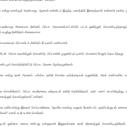
குமா என்று எனக்குத் தெரியாது. ஆனால் என்னிடம் இருந்த பணத்தில் இதைத்தான் என்னால் வாங்க மு
.
ியாது சிலையாக நின்றார் அப்பா. தொலைக்காட்சியில் பாடல் ஒலித்துக் கொண்டிருந்தாலும
் எழுந்து நின்றோம் சிலைகளாக.
களையும் அப்பாவிடம் மீண்டும் நீட்டினார் பணியாளர்.
். அம்மா சுதாரித்துக் கொண்டு, அப்பாவின் முதுகில் தட்டினார். மௌனம் மேலும் தொடர்ந்தது.
னிடமும் கொடுத்திவிட்டு அப்பா, அவரை ஆரத்தழுவினார்.
்லை என்று நான் அவரைப் பார்க்க, நன்றி சொல்ல வார்த்தைகள் ஏதுமின்றி, அவர் கண்களில், 
 பல சொன்னோம். அப்பா சுயநினைவு வந்தவுடன் நன்றி தெரிவித்தார். தன் பணப் பையிலிருந்து, 
வைத்துக் கொள்ளுங்கள்" என்றார்.
 எதிர்பார்த்து இதைச் செய்யவில்லை. ஆகவே எனக்கு எதுவும் வேண்டாம். குடும்பத்துடன் உணவ
்கள்" எனக் கூறி உடனே சென்றார்.
பத்துடன் ஒன்றாக உணவு உண்பது என்றுதான் இதுநாள்வரை நான் நினைத்துக் கொண்டிருந்தேன்