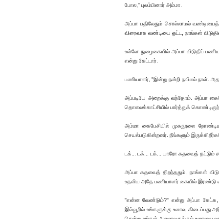
போல," புலம்பினார் அம்மா.
அப்பா பதிலேதும் சொல்லாமல் வண்டியைத் தி
விரைவாக வண்டியை ஓட்ட, நாங்கள் விடு
உள்ளே நுழைகையில் அப்பா விடுதிப் பணிய
என்று கேட்டார்.
பணியாளர், "இன்று நன்றி நவிலல் நாள். 
அப்படியே அறைக்கு வந்தோம். அப்பா கைபேச
தொலைக்காட்சியில் பார்த்துக் கொண்டிருந
அம்மா கைபேசியில் முகநூலை நோண்டியபடி,
செயல்படுகின்றனர். நீங்களும் இருக்கிறீர
டக்... டக்... டக்... யாரோ கதவைத் தட்டும் ச
அப்பா கதவைத் திறந்ததும், நாங்கள் வி
உதவிய அதே பணியாளர் கையில் இரண்டு பைகள
"என்ன வேண்டும்?" என்று அப்பா கேட்க,
இவ்வூரில் உங்களுக்கு உணவு கிடைப்பது அ
சென்று உங்கள் அனைவருக்கும் உணவை வாங்