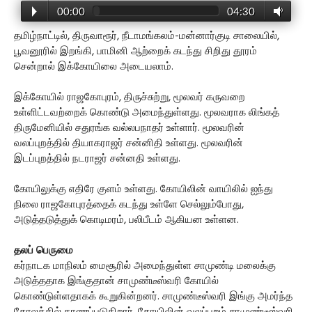
00:00
04:30
தமிழ்நாட்டில், திருவாரூர், நீடாமங்கலம்-மன்னார்குடி சாலையில்,
பூவனூரில் இறங்கி, பாமினி ஆற்றைக் கடந்து சிறிது தூரம்
சென்றால் இக்கோயிலை அடையலாம்.
இக்கோயில் ராஜகோபுரம், திருச்சுற்று, மூலவர் கருவறை
உள்ளிட்டவற்றைக் கொண்டு அமைந்துள்ளது. மூலவராக லிங்கத்
திருமேனியில் சதுரங்க வல்லபநாதர் உள்ளார். மூலவரின்
வலப்புறத்தில் தியாகராஜர் சன்னிதி உள்ளது. மூலவரின்
இடப்புறத்தில் நடராஜர் சன்னதி உள்ளது.
கோயிலுக்கு எதிரே குளம் உள்ளது. கோயிலின் வாயிலில் ஐந்து
நிலை ராஜகோபுரத்தைக் கடந்து உள்ளே செல்லும்போது,
அடுத்தடுத்துக் கொடிமரம், பலிபீடம் ஆகியன உள்ளன.
தலப் பெருமை
கர்நாடக மாநிலம் மைசூரில் அமைந்துள்ள சாமுண்டி மலைக்கு
அடுத்ததாக இங்குதான் சாமுண்டீஸ்வரி கோயில்
கொண்டுள்ளதாகக் கூறுகின்றனர். சாமுண்டீஸ்வரி இங்கு அமர்ந்த