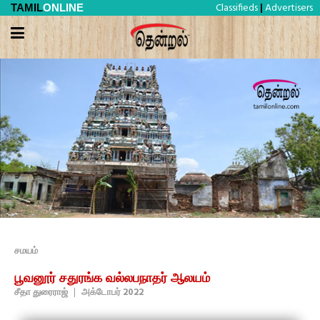
Classifieds
Advertisers
TAMIL
ONLINE
|
சமயம்
பூவனூர் சதுரங்க வல்லபநாதர் ஆலயம்
சீதா துரைராஜ்
|
அக்டோபர் 2022