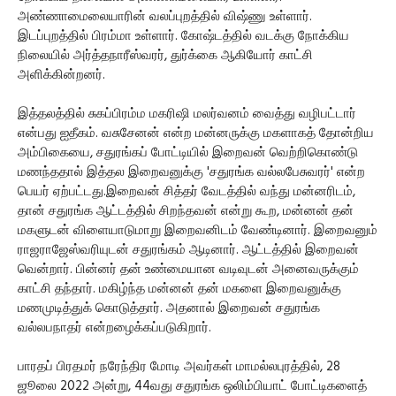
அண்ணாமைலையாரின் வலப்புறத்தில் விஷ்ணு உள்ளார்.
இடப்புறத்தில் பிரம்மா உள்ளார். கோஷ்டத்தில் வடக்கு நோக்கிய
நிலையில் அர்த்தநாரீஸ்வரர், துர்க்கை ஆகியோர் காட்சி
அளிக்கின்றனர்.
இத்தலத்தில் சுகப்பிரம்ம மகரிஷி மலர்வனம் வைத்து வழிபட்டார்
என்பது ஐதீகம். வசுசேனன் என்ற மன்னருக்கு மகளாகத் தோன்றிய
அம்பிகையை, சதுரங்கப் போட்டியில் இறைவன் வெற்றிகொண்டு
மணந்ததால் இத்தல இறைவனுக்கு 'சதுரங்க வல்லபேசுவரர்' என்ற
பெயர் ஏற்பட்டது.இறைவன் சித்தர் வேடத்தில் வந்து மன்னரிடம்,
தான் சதுரங்க ஆட்டத்தில் சிறந்தவன் என்று கூற, மன்னன் தன்
மகளுடன் விளையாடுமாறு இறைவனிடம் வேண்டினார். இறைவனும்
ராஜராஜேஸ்வரியுடன் சதுரங்கம் ஆடினார். ஆட்டத்தில் இறைவன்
வென்றார். பின்னர் தன் உண்மையான வடிவுடன் அனைவருக்கும்
காட்சி தந்தார். மகிழ்ந்த மன்னன் தன் மகளை இறைவனுக்கு
மணமுடித்துக் கொடுத்தார். அதனால் இறைவன் சதுரங்க
வல்லபநாதர் என்றழைக்கப்படுகிறார்.
பாரதப் பிரதமர் நரேந்திர மோடி அவர்கள் மாமல்லபுரத்தில், 28
ஜூலை 2022 அன்று, 44வது சதுரங்க ஒலிம்பியாட் போட்டிகளைத்