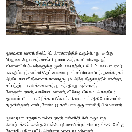
மூலவரை வணங்கிவிட்டுப் பிராகாரத்தில் வரும்போது, அங்கு
பிரதான விநாயகர், லக்ஷ்மி நாராயணர், காசி விசுவநாதர்
விசாலாட்சி (அவர்களுக்கு முன்பாக) நந்தி, பலிபீடம், கால பைரவர்,
பசுபதீஸ்வரர், வள்ளி தெய்வானையுடன் சுப்பிரமணியர், நவக்கிரகம்
ஆகிய சன்னிதிகளைக் காணமுடியும். அதே திருச்சுற்றில் சாஸ்தா,
சம்பந்தர், மாணிக்கவாசகர், நாகர், திருநாவுக்கரசர்,
கோதண்டராமர், வசுசேன மன்னர், விசேஷ லிங்கம், அகத்தியர்,
ஐயனார், பிரம்மா, அர்த்தநாரீஸ்வரர், பிக்ஷாடனர் ஆகியோர் காட்சி
தருகின்றனர். சண்டிகேஸ்வரர் தனியாக ஒரு சன்னிதியில் உள்ளார்.
மூலவரான சதுரங்க வல்லபநாதர் சன்னிதியின் கருவறை
கோஷ்டத்தில் தெற்கு நோக்கிய நிலையில் தட்சிணாமூர்த்தி, மேற்கு
நோக்கிய நிலையில் அண்ணாமலையார் உள்ளனர்.