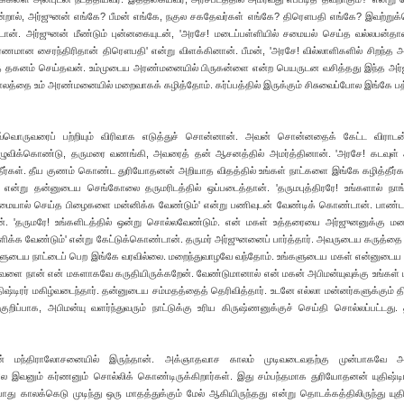
என்றால், அர்ஜுனன் எங்கே? பீமன் எங்கே, நகுல சகதேவர்கள் எங்கே? திரௌபதி எங்கே? இவற்றுக்
ட்டான். அர்ஜுனன் மீண்டும் புன்னகையுடன், 'அரசே! மடைப்பள்ளியில் சமையல் செய்த வல்லபன்தான
காரணமான சைரந்திரிதான் திரௌபதி' என்று விளக்கினான். பீமன், 'அரசே! வில்லாளிகளில் சிறந்த 
தகனம் செய்தவன். உம்முடைய அரண்மனையில் பிருகன்ளை என்ற பெயருடன வசித்தது இந்த அர
ாலத்தை உம் அரண்மனையில் மறைவாகக் கழித்தோம். கர்ப்பத்தில் இருக்கும் சிசுவைப்போல இங்கே ப
்வொருவரைப் பற்றியும் விரிவாக எடுத்துச் சொன்னான். அவன் சொன்னதைக் கேட்ட விராடன்
் தழுவிக்கொண்டு, தருமரை வணங்கி, அவரைத் தன் ஆசனத்தில் அமர்த்தினான். 'அரசே! கடவுள் 
ந்தீர்கள். தீய குணம் கொண்ட துரியோதனன் அறியாத விதத்தில் உங்கள் நாட்களை இங்கே கழித்தீர்க
ன்று தன்னுடைய செங்கோலை தருமரிடத்தில் ஒப்படைத்தான். 'தருமபுத்திரரே! உங்களால் நாங
ாமையால் செய்த பிழைகளை மன்னிக்க வேண்டும்' என்று பணிவுடன் வேண்டிக் கொண்டான். பாண்
்தான். 'தருமரே! உங்களிடத்தில் ஒன்று சொல்லவேண்டும். என் மகள் உத்தரையை அர்ஜுனனுக்கு ம
 அளிக்க வேண்டும்' என்று கேட்டுக்கொண்டான். தருமர் அர்ஜுனனைப் பார்த்தார். அவருடைய கருத்தை
்களுடைய நாட்டைப் பெற இங்கே வரவில்லை. மறைந்துவாழவே வந்தோம். உங்களுடைய மகள் என்னுடைய
். அவளை நான் என் மகளாகவே கருதியிருக்கறேன். வேண்டுமானால் என் மகன் அபிமன்யுவுக்கு உங்கள
திஷ்டிரர் மகிழ்வடைந்தார். தன்னுடைய சம்மதத்தைத் தெரிவித்தார். உடனே எல்லா மன்னர்களுக்கும் 
 குறிப்பாக, அபிமன்யு வளர்ந்துவரும் நாட்டுக்கு உரிய கிருஷ்ணனுக்குச் செய்தி சொல்லப்பட்டது
ன் மந்திராலோசனையில் இருந்தான். அக்ஞாதவாச காலம் முடிவடைவதற்கு முன்பாகவே அ
ே இவனும் கர்ணனும் சொல்லிக் கொண்டிருக்கிறார்கள். இது சம்பந்தமாக துரியோதனன் யுதிஷ்டிர
து காலக்கெடு முடிந்து ஒரு மாதத்துக்கும் மேல் ஆகியிருந்தது என்று தொடக்கத்திலிருந்து யுதிஷ