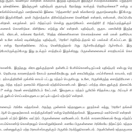
 வந்து சூதாட வேண்டும்' என்றான். கங்கராக இருந்த யுதிஷ்டிரர் இதற்குச் சம்மதிக்கவில்லை. மறுத்தார
 நல்லதில்லை. இதற்குமுன் யுதிஷ்டிரர் சூதாடித் தோற்றது உமக்குத் தெரியுமல்லவா?' என்று மற
ங்கிக்கொள்ளும் மனநிலையில் இல்லை. 'அந்தணரே! நான் உங்களோடு சூதாடுவதையே இப்போது ப
தில் இருக்கிறேன். நான் அஞ்சத்தக்க திரிகர்த்தர்களை வென்றேன் என்றால், என்மகன், மிகப்பெரி
். வாருங்கள். நாம் அந்தப்புரம் சென்று சூதாடுவோம். சைரந்திரி! நீ அந்தப்புரத்துக்குச
களைக் கொண்டுவா. விசிறியை எடுத்து வீசு' என்றான். யுதிஷ்டிரர், சூதாட மனமின்றி இருந்
கினார். விராடன், கங்கரை நோக்கி, 'சிறந்த வில்லாளிகளான கௌரவர்களை என் மகன் தனிய
ன் உடனே கங்கர் வடிவிலிருந்த யுதிஷ்டிரர், 'அரசே! அதிர்ஷ்டத்தால் உம் பசுக்கள் மீட்கப்பட்டன. இர
என்று தோன்றவில்லை. அப்படி வென்றிருந்தால் அது ஆச்சரியத்திலும் ஆச்சரியம். இருந்
ோயிருக்கும்போது இது நடக்கும் சாத்தியம் இருக்கிறது. பிருகன்னளையைச் சாரதியாய்க் க
்துகொண்டே இருந்தது. விராடனுக்குத்தான் தன்னிடம் பேசிக்கொண்டிருப்பவர் யுதிஷ்டிரர் என்பது த
டான். தெரியாத காரணத்தால் கோபம் தலைக்கேறியது. தன் கையிலிருந்த பாய்ச்சிகைக் காயால், எதிர
ன். தர்மபுத்திரரின் மூக்கில் காயம் பட்டது. ரத்தம் பெருகியது. உடனே, அருகிலிருந்த சைரந்திரியான
து, அந்த ரத்தம் தரையில் சிந்தாமல் ஏந்திக்கொண்டாள். இதைப் பார்த்த விராடனுக்குத் திகைப்பேற
 என்று அவன் சைரந்திரியிடம் கேட்டான். 'இவருடைய ரத்தம் பூமியில் சிந்தக்கூடாது. அப்படிச் சி
த் துன்பம் செய்பவர்களுடைய நாட்டில் பஞ்சம் ஏற்படும்' என்றாள்.
்னளையும் அங்கே வந்தார்கள். அதற்கு முன்னால் உத்தரனுடைய தூதர்கள் வந்து, 'அரசே! தங்கள்
ஆசி பெறுவதற்காகக் காத்திருக்கிறார்' என்று தெரிவித்தார்கள். 'இருவரையும் வரச்சொல்' என்றான் 
, 'உத்தரன் மட்டும் இங்கே வரட்டும். பிருகன்னளை வரவேண்டாம். போர்க் காரணமில்லாமல் வேறு சந்தர்ப்
ோபம்கொண்டு கொன்றாலும் கொன்றுவிடுவாள். எனவே பிருகன்னளை அங்கேயே நிற்கட்டும். உத்தரன்
விராட மன்னனுக்கும் மற்ற அமைச்சர்களுக்கும் அருகில் அமர்ந்துகொண்டார். அதன்பின்னர் உத்தரகுமார