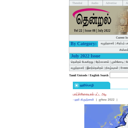
Thendral
Audio
Advertise
A
Current Is
By Category:
எழுத்தாளர்
|
சிறப்புப் 
சின்ன
July 2022 Issue
தென்றல் பேசுகிறது
|
நேர்காணல்
|
முன்னோடி
|
ம
எழுத்தாளர்
|
இளந்தென்றல்
|
நிகழ்வுகள்
|
Events
Tamil Unicode / English Search
ஹரிமொழி
பாய்ச்சிகையால் பட்ட அடி
-
ஹரி கிருஷ்ணன்
|
ஜூலை 2022
|