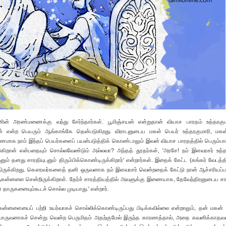
னின் அரண்மணைக்கு வந்து சேர்ந்தார்கள். பூமிஞ்சயன் என்றுதான் வியாச பாரதம் உத்தரகு
ரன் என்ற பெயரும் ஆங்காங்கே தென்படுகிறது. விராடனுடைய மகள் பெயர் உத்தரகுமாரி, மகன
மாக நாம் இந்தப் பெயர்களைப் பயன்படுத்திக் கொண்டாலும் இவன் வியாச பாரதத்தில் பெரும்பா
ுகிறான் என்பதையும் சொல்லவேண்டும் அல்லவா? அந்தத் தூதர்கள், 'அரசே! நம் இளவரசர் உத்த
் தனது சாரதியுடனும் திரும்பிக்கொண்டிருக்கிறார்' என்றார்கள். இதைக் கேட்ட (கங்கர் வேடத்தி
 வந்திருக்கிறது. கௌரவர்களைத் தனி ஒருவனாக நம் இளவரசர் வென்றதைக் கேட்டு நான் ஆச்சரியப்
ுகன்னளை சென்றிருக்கிறாள். தேர்ச் சாரத்தியத்தில் அவளுக்கு இணையாக, தேவேந்திரனுடைய ச
ாருகனையும்கூடச் சொல்ல முடியாது.' என்றார்.
ிருகன்னளையைப் பற்றி உயர்வாகச் சொல்லிக்கொண்டிருப்பது பிடிக்கவில்லை என்றாலும், தன் மகன் 
வனாகச் சென்று வென்ற பெருமிதம் அதற்குமேல் இருந்த காரணத்தால், அதை கவனிக்காதவ