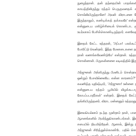
நுழைந்தான். தன் தந்தையின் பாதங்களில்
காயத்திலிருந்து ரத்தம் பெருகுவதைக் 
சொல்லியிருந்தானே! அவன் விராடனை நோ
இருந்தாலும், கண்டிக்கத் தக்கவரே' என்ற
என்னுடைய மகிழ்ச்சியைக் கொண்டாட ச
உயர்வாகப் பேசிக்கொண்டிருந்தார். எனவேத
இதைக் கேட்ட உத்தரன், 'அப்பா! பசுக்க
போரிட்டு வென்றார். இந்த மேலாடைகளை நா
நான் வணங்கவேண்டுமே' என்றான். உத்தரன
சொன்னான். பிருகன்னளை வடிவத்தில் இரு
அர்ஜுனன் அங்கிருந்து பீமனிடம் சென்ற
ஒன்றும் பேசவில்லையே. என்ன காரணம்?' எ
கவனித்த யுதிஷ்டிரர், 'அர்ஜுனா! உன்னை
என்னுடைய ரத்தம் பூமியில் விழக்கூட
கோபப்படாதீர்கள்' என்றார். இதைக் கே
தங்கியிருந்தனர். விராட மன்னனும் உத்தரனு
இவையெல்லாம் நடந்த மூன்றாம் நாள், பாண
ஆசனங்களில் அமர்ந்துகொண்டார்கள். இதை
சபையில் நியமித்தேன். ஆனால், இன்று 
அர்ஜுனன் சிரித்துக்கொண்டே பதில் சொன்
நடப்பவர். பாண்டவர்களுள் மூத்தவர். குடி