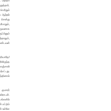
். 'அரசே!
ுத்தார்.
ெரிதும்
ய ஆற்றல்
் சென்று
தபோதும்,
ொருவனாக
ுப்பினும்
தாலும்,
ொண்டவன்
ெரியாதே!
ிலிருந்த
 பாஞ்சாலி
்பட்டது.
ந்தினால்
 குமாரர்
விராடன்.
பங்களில்
 மட்டும்
ன் உள்ளே