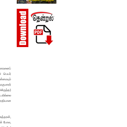
மாரனைப்
் பெயர்
ன்மையும்
ரகுமாரர்
லிருந்த)
படவில்லை
ாரதியான
உத்தரன்,
ன் போல,