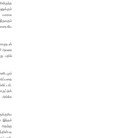
ிலிருந்த
னுக்குச்
் யாராக
இருவரும்
னளையையே
ர்களுடன்
கே? அவரை
று பதில்
்னிடமும்
ார்ப்பதை
ிட்டார்.
ுட்டுக்
ே அங்கே
ுக்குரிய
ை இந்தச்
. அதற்கு
்தின்படி
ேட்டான்.