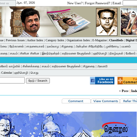
ஆக. 07, 2026
New User?
|
Forgot Password?
| Email:
bout us
sue
|
Previous Issues
|
Author Index
|
Category Index
|
Organization Index
|
E-Magazine
|
Classifieds
|
Digital
பார்வை
|
நேர்காணல்
|
சாதனையாளர்
|
நலம்வாழ
|
சிறுகதை
|
அன்புள்ள சிநேகிதியே
|
முன்னோடி
|
பயணம்
க்கதை
|
சமயம்
|
சினிமா சினிமா
|
இளந்தென்றல்
|
கதிரவனை கேளுங்கள்
|
ஹரிமொழி
|
நிகழ்வுகள்
|
மேலோர் 
ேலோர் வாழ்வில்
|
சின்னக்கதை
|
சமயம்
|
கதிரவனை கேளுங்கள்
|
சிறுகதை
|
அலமாரி
 Calendar
|
ஹரிமொழி
|
பொது
< Prev
|
Ind