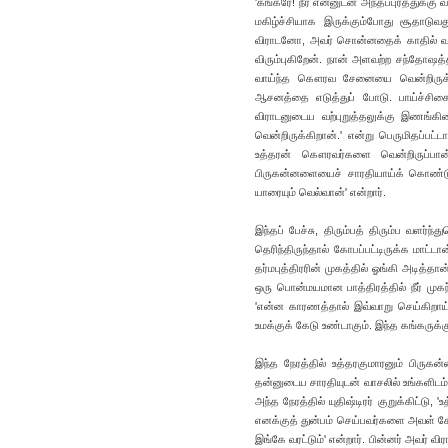
'கங்கரே! நீர் என்னுடன் அந்தப்புரத்துக்கு
மகிழ்ச்சியாக இருக்கும்போது சூதாடுவது
விராடனோ, அவர் சொன்னதைக் காதில் வா
விரும்புகிறேன். நான் அளவற்ற சந்தோஷத்
வாய்ந்த கௌரவ சேனையை வென்றிருக்கிறான
ஆசனத்தை எடுத்துப் போடு. பாய்ச்சிகை
விராடனுடைய வற்புறுத்தலுக்கு இணங்
வென்றிருக்கிறான்.' என்று பெருமிதப்பட்டா
உத்தரன் கௌரவர்களை வென்றிருப்பான் 
பிருகன்னளையைச் சாரதியாய்க் கொண்டுப
யாரையும் வெல்வான்' என்றார்.
இந்தப் பேச்சு, திரும்பத் திரும்ப வளர்ந
தெரிந்திருந்தால் கோபப்பட்டிருக்க மாட்
தர்மபுத்திரரின் முகத்தில் ஓங்கி அடித்தா
ஒரு பொன்மயமான பாத்திரத்தில் நீர் முகந்
'என்ன காரணத்தால் இவ்வாறு செய்கிறாய்?'
உமக்குக் கேடு உண்டாகும். இந்த கங்கருக்கு
இந்த நேரத்தில் உத்தரகுமாரனும் பிருகன
தன்னுடைய சாரதியுடன் வாசலில் உங்களிடம் 
அந்த நேரத்தில் யுதிஷ்டிரர் குறுக்கிட்டு
எனக்குத் துன்பம் செய்பவர்களை அவள் க
இங்கே வரட்டும்' என்றார். பின்னர் அவர் 