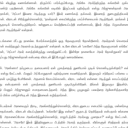
 விழுந்து வணங்கினான். திரும்பிப் பார்க்கும்போது, அங்கே அமர்ந்திருந்த கங்கரின் மூக்க
கண்டு பதறினான். அங்கே கங்கரின் வடிவில் இருப்பவர் யுதிஷ்டிரர் என்று அர்ஜுனன்தான் அவ
க்கி, 'அப்பா! இவரை அடித்தது யார்? இவர் வணங்கத் தக்கவர். இவரைத் துனபுறுத்தியவர
ான். விராடன் சிரித்துக்கொண்டு, 'நான்தான் கையிலிருந்த பாய்ச்சிகையால் அடித்தேன். நாங்கள் 
ூதாடிக் கொண்டிருந்தோம். உன்னுடைய வெற்றியைப்பற்றி எண்ணாமல், இவர் அந்த பிருகன்
ான் அடித்தேன்' என்றான்.
ூட்டங்களை மீட்டது நானல்ல. போர்க்களத்தில் ஒரு தேவகுமாரர் தோன்றினார். அவர்தான் கௌரவ
ன் கவர்ந்ததும் அவரால் நடந்ததுதான்' என்றான். உடனே விராடன் 'மகனே! அந்த தேவகுமாரன் எங்
், 'அப்பா! அவர் களத்திலிருந்து மறைந்துவிட்டார். இன்றோ நாளையோ அவர் தோன்றுவார்' என்
ப்பது அர்ஜுனன்தான் என்பதை விராடன் இப்போதும் உணரவில்லை.
ான். 'அண்ணா! நம்முடைய தமையனார் ஏன் முகத்தைத் துணியால் மூடிக் கொண்டிருக்கிறார்? என
ன்று கேட்டான். பீமனும் அப்போதுதான் யுதிஷ்டிரரை கவனித்தான். இருவரும் சந்தேகப் பார்வை ப
 நான் புகழ்ந்து பேசினேன். அதனால் கோபம்கொண்ட விராட மன்னர் என்னை அடித்துக் காயப்படுத்திவ
ாது என்பதனால் என் முகத்தைத் துணியால் மூடியிருக்கிறேன். நீங்கள் இருவரும இதன்பொர
ட்டு பீமனும் அர்ஜுனனும் சமாதனமடைந்தனர். அந்த இரவு முழுவதும் பலவற்றை ஆலோசித்தவாற
ம் மிக்க மகிழ்ச்சியுடன் அந்த இரவைக் கழித்தார்கள்.
்டவர்கள் அனைவரும் நீராடி, அலங்கரித்துக்கொண்டு, விராடனுடைய சபையில் புகுந்து, மன்னர்கள
க்கண்ட விராடன் வியப்புற்றான். 'கங்கரே! இது என்ன? சூதாடத் தெரிந்தவர் என்பதால் உங்கள
நீர் அரசனைப்போல அலங்கரித்துக்கொண்டு, ராஜபீடத்தில் அமர்வது முறையா?' என்று கேட்டான்
னான். 'அரசரே! இவர் இந்திரனுடைய பீடத்தில் அமரத் தகுந்தவர். வீரர்களுள் சிறந்தவர் தர்மத
மக்களை அன்புடன் நடத்தியவர். இத்தகையவர், அரசபீடத்தில் அமர்வது எப்படித் தவறாகும்?' என்று க