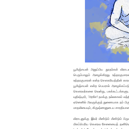
பூமிஞ்சயன் அனுப்பிய தூதர்கள் விராட
பெரும்பாலும் அழைக்கிறது. உத்தரகுமா
உத்தரகுமாரன் என்ற சௌகரியத்தின் காரண
பூமிஞ்சயன் என்ற பெயரால் அழைக்கப்பட
கௌரவர்களை வென்று, பசுக்கூட்டங்களுடனும
யுதிஷ்டிரர், 'அரசே! நமக்கு நல்லகாலம்
ஏனெனில் அவருக்குத் துணையாக நம் பிர
மாதலியையும், கிருஷ்ணனுடைய சாரதியான த
விராடனுக்கு இவர் மீண்டும் மீண்டும் ப
மிகப்பெரிய கௌரவ சேனையைத் தனியொரு