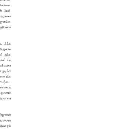
கெல்லாம்
் பீமன்.
அர்ஜுனன்
்ஜுனனே.
த்திரமாக
, மிக்க
அருளால்
ள். இந்த
்கள் பல
டவர்களை
ணமுடிக்க
 உணர்ந்த
 சிஷ்யை.
் மகளைத்
திருமணச்
. திருமண
ர்ஜுனன்
ருக்குத்
்டிரரும்