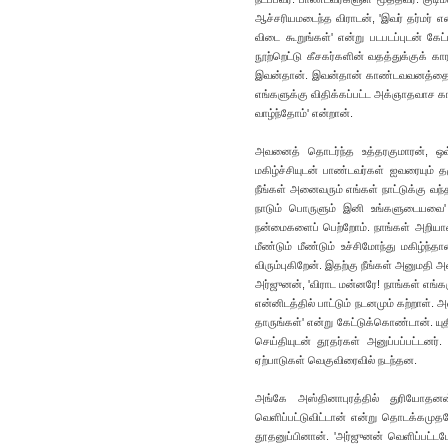
ஆச்சரியமடைந்த விராடன், 'இவர் தர்மர் 
விடை கூறுங்கள்' என்று படபடப்புடன் கே
நூற்றெட்டு கீசகர்களின் வதத்துக்குக் 
இவன்தான். இவன்தான் காண்டவவனத்தை 
எங்களுக்கு விதிக்கப்பட்ட அக்ஞாதவாச க
வாழ்ந்தோம்' என்றான்.
அவனைத் தொடர்ந்த உத்தரகுமாரன், ஒவ
மகிழ்ச்சியுடன் பாண்டவர்கள் ஐவரையும
நீங்கள் அனைவரும் எங்கள் நாட்டுக்கு வ
நாடும் பொருளும் இனி உங்களுடையவை' எ
நன்மைகளைப் பெற்றோம். நாங்கள் அறிய
மீண்டும் மீண்டும் உச்சிமோந்து மகிழ்ந
விரும்புகிறேன். இதற்கு நீங்கள் அனுமதி
அர்ஜுனன், 'விராட மன்னரே! நாங்கள் எங
என்னிடத்தில் பாட்டும் நடனமும் கற்றாள
தாருங்கள்' என்று கேட்டுக்கொண்டான். யு
செய்தியுடன் தூதர்கள் அனுப்பப்பட்டனர்.
ஏற்பாடுகள் வெகுவிரைவில் நடந்தன.
அங்கே அஸ்தினாபுரத்தில் துரியோதன
வெளிப்பட்டுவிட்டான் என்று தொடக்கமுதல
தூதனுப்பினான். 'அர்ஜுனன் வெளிப்பட்டபோ