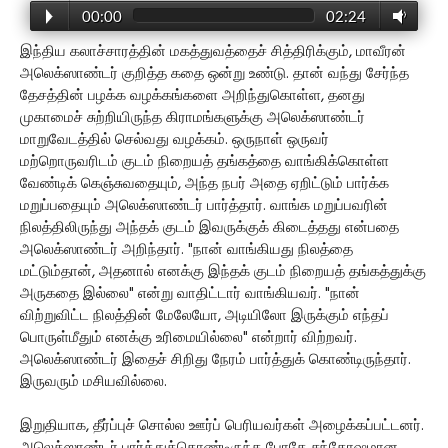
00:00
02:24
இந்திய கலாச்சாரத்தின் மகத்துவத்தைச் சித்திரிக்கும், மாவீரன்
அலெக்ஸாண்டர் குறித்த கதை ஒன்று உண்டு. தான் வந்து சேர்ந்த
தேசத்தின் பழக்க வழக்கங்களை அறிந்துகொள்ள, தனது
முகாமைச் சுற்றியிருந்த கிராமங்களுக்கு அலெக்ஸாண்டர்
மாறுவேடத்தில் செல்வது வழக்கம். ஒருநாள் ஒருவர்
மற்றொருவரிடம் குடம் நிறையத் தங்கத்தை வாங்கிக்கொள்ள
வேண்டிக் கெஞ்சுவதையும், அந்த நபர் அதை ஏறிட்டும் பார்க்க
மறுப்பதையும் அலெக்ஸாண்டர் பார்த்தார். வாங்க மறுப்பவரின்
நிலத்திலிருந்து அந்தக் குடம் இவருக்குக் கிடைத்தது என்பதை
அலெக்ஸாண்டர் அறிந்தார். "நான் வாங்கியது நிலத்தை
மட்டும்தான், அதனால் எனக்கு இந்தக் குடம் நிறையத் தங்கத்துக்கு
அருகதை இல்லை" என்று வாதிட்டார் வாங்கியவர். "நான்
விற்றுவிட்ட நிலத்தின் மேலேயோ, அடியிலோ இருக்கும் எந்தப்
பொருள்மீதும் எனக்கு உரிமையில்லை" என்றார் விற்றவர்.
அலெக்ஸாண்டர் இதைச் சிறிது நேரம் பார்த்துக் கொண்டிருந்தார்.
இருவரும் மசியவில்லை.
இறுதியாக, தீர்ப்புச் சொல்ல ஊர்ப் பெரியவர்கள் அழைக்கப்பட்டனர்.