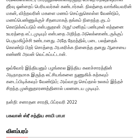
அலெக்ஸாண்டர் பார்த்துக்கொண்டிருந்த போதே சந்தோஷமான
தீர்வு ஒன்றைப் பெரியவர்கள் கண்டார்கள். நிலத்தை வாங்கியவரின்
மகன், விற்றவரின் மகளை மணம் செய்துகொள்ள வேண்டும்,
மணப்பெண்ணுக்குச் சீதனமாகத் தங்கம் நிறைந்த குடம்
கொடுக்கப்படும் என்பதுதான் அது! மனிதப் பண்புகள் எத்தனை
உயரத்தை எட்டமுடியும் என்பதை அறிந்த அலெக்ஸாண்டருக்குப்
பெருமகிழ்ச்சி உண்டானது. அதே நேரத்தில், படை பலத்தைக்
கொண்டு பிறர் சொத்தை அபகரிக்க நினைத்த தனது ஆசையை
எண்ணி அவன் வெட்கப்பட்டான்.
ஒவ்வோர் இந்தியனும் பழங்கால இந்திய கலாச்சாரத்தின்
அடிநாதமாக இருந்த லட்சியங்களை நுணுகிக் கற்கவும்
கடைப்பிடிக்கவும் வேண்டும்; அவ்வாறு செய்தால் உலகம் இந்தச்
சிறந்த முன்னுதாரணத்தினால் பலனடைய முடியும்.
நன்றி: சனாதன சாரதி, பிப்ரவரி 2022
பகவான் ஸ்ரீ சத்திய சாயி பாபா
விளம்பரம்