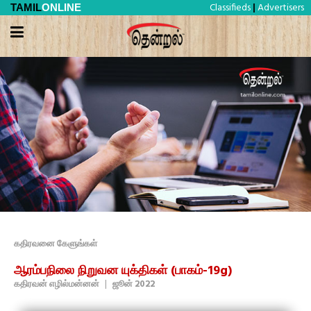
Classifieds
Advertisers
TAMIL
ONLINE
|
கதிரவனை கேளுங்கள்
ஆரம்பநிலை நிறுவன யுக்திகள் (பாகம்-19g)
கதிரவன் எழில்மன்னன்
|
ஜூன் 2022