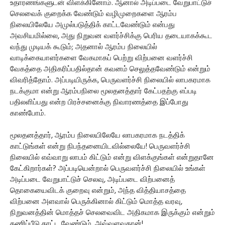
உதாரணங்களுடன் விளக்கினோம். ஆனால் அடிப்படை வேறுபாட்டுச்
செலவைக் குறைக்க வேண்டும் வழிமுறைகளை ஆரம்ப
நிலையிலேயே அமுல்படுத்திக் காட்டவேண்டும் என்பது
அவசியமில்லை, அது நிறுவன வளர்ச்சிக்கு பெரிய தடையாகக்கூட
வந்து முடியக் கூடும்; அதனால் ஆரம்ப நிலையில்
வாடிக்கையாளர்களை வேகமாகப் பெற்று விற்பனை வளர்ச்சி
வேகத்தை அதிகரிப்பதில்தான் கவனம் செலுத்தவேண்டும் என்றும்
விவரித்தோம். அப்படியிருக்க, பெருவளர்ச்சி நிலையில் லாபகரமாக
நடக்குமா என்று ஆரம்பநிலை மூலதனத்தார் கேட்பதற்கு எப்படி
பதிலளிப்பது என்ற பிரச்சனைக்கு நிவாரணத்தை இப்போது
காண்போம்.
மூலதனத்தார், ஆரம்ப நிலையிலேயே லாபகரமாக நடத்திக்
காட்டுங்கள் என்று நிபந்தனையிடவில்லையே! பெருவளர்ச்சி
நிலையில் எவ்வாறு லாபம் கிட்டும் என்று விளக்குங்கள் என்றுதானே
கேட்கிறார்கள்? அப்படியென்றால் பெருவளர்ச்சி நிலையில் உங்கள்
அடிப்படை வேறுபாட்டுச் செலவு, அடிப்படை விற்பனைத்
தொகையைவிடக் குறைவு என்றும், அந்த வித்தியாசத்தை
விற்பனை அளவால் பெருக்கினால் கிட்டும் மொத்த வரவு,
நிறுவனத்தின் மொத்தச் செலவைவிட அதிகமாக இருக்கும் என்றும்
கணிப்பீடு காட்ட வேண்டும், அவ்வளவுதான்!