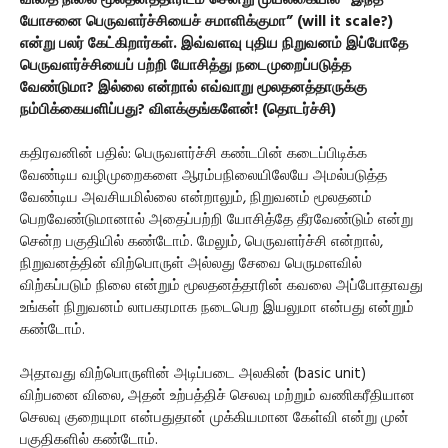
விதை நிலை மூலதனத்தாரிடம் சென்று முயல்கையில் “இந்த
யோசனை பெருவளர்ச்சியைச் சமாளிக்குமா” (will it scale?)
என்று பலர் கேட்கிறார்கள். இவ்வளவு புதிய நிறுவனம் இப்போதே
பெருவளர்ச்சியைப் பற்றி யோசித்து நடைமுறைப்படுத்த
வேண்டுமா? இல்லை என்றால் எவ்வாறு மூலதனத்தாருக்கு
நம்பிக்கையளிப்பது? விளக்குங்களேன்! (தொடர்ச்சி)
கதிரவனின் பதில்: பெருவளர்ச்சி கண்டபின் கடைப்பிடிக்க
வேண்டிய வழிமுறைகளை ஆரம்பநிலையிலேயே அமல்படுத்த
வேண்டிய அவசியமில்லை என்றாலும், நிறுவனம் மூலதனம்
பெறவேண்டுமானால் அதைப்பற்றி யோசித்தே தீரவேண்டும் என்று
சென்ற பகுதியில் கண்டோம். மேலும், பெருவளர்ச்சி என்றால்,
நிறுவனத்தின் விற்பொருள் அல்லது சேவை பெருமளவில்
விற்கப்படும் நிலை என்றும் மூலதனத்தாரின் கவலை அப்போதாவது
உங்கள் நிறுவனம் லாபகரமாக நடைபெற இயலுமா என்பது என்றும்
கண்டோம்.
அதாவது விற்பொருளின் அடிப்படை அலகின் (basic unit)
விற்பனை விலை, அதன் உற்பத்திச் செலவு மற்றும் வணிகரீதியான
செலவு குறையுமா என்பதுதான் முக்கியமான கேள்வி என்று முன்
பகுதிகளில் கண்டோம்.