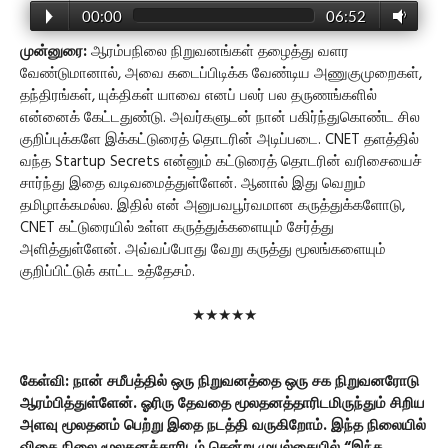
00:00
06:52
முன்னுரை:
ஆரம்பநிலை நிறுவனங்கள் தழைத்து வளர
வேண்டுமானால், அவை கடைப்பிடிக்க வேண்டிய அணுகுமுறைகள்,
தந்திரங்கள், யுக்திகள் யாவை எனப் பலர் பல தருணங்களில்
என்னைக் கேட்டதுண்டு. அவர்களுடன் நான் பகிர்ந்துகொண்ட சில
குறிப்புக்களே இக்கட்டுரைத் தொடரின் அடிப்படை. CNET தளத்தில்
வந்த Startup Secrets என்னும் கட்டுரைத் தொடரின் வரிசையைச்
சார்ந்து இதை வடிவமைத்துள்ளேன். ஆனால் இது வெறும்
தமிழாக்கமல்ல. இதில் என் அனுபவபூர்வமான கருத்துக்களோடு,
CNET கட்டுரையில் உள்ள கருத்துக்களையும் சேர்த்து
அளித்துள்ளேன். அவ்வப்போது வேறு கருத்து மூலங்களையும்
குறிப்பிட்டுக் காட்ட உத்தேசம்.
★★★★★
கேள்வி: நான் சமீபத்தில் ஒரு நிறுவனத்தை ஒரு சக நிறுவனரோடு
ஆரம்பித்துள்ளேன். ஓரிரு தேவதை மூலதனத்தாரிடமிருந்தும் சிறிய
அளவு மூலதனம் பெற்று இதை நடத்தி வருகிறோம். இந்த நிலையில்