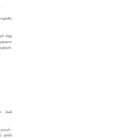
.
 எதுவுமே
ச் சற்று
வருவதாக
ைத்தார்.
். அவர்
டியும்..
 திகில்