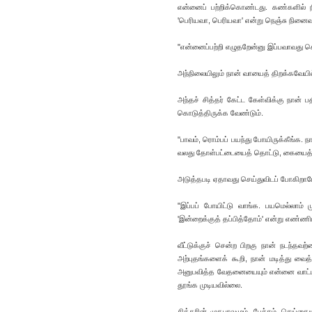
என்னைப் பற்றிக்கொண்டது. கண்களில் நீர
'பெரியவா, பெரியவா' என்று நெஞ்சு நினைவ
"என்னைப்பற்றி எழுதறேன்னு இப்பவாவது சொ
அந்நிலையிலும் நான் வாயைத் திறக்கவேயி
அந்தச் சித்தர் கேட்ட கேள்விக்கு நான் 
கொடுத்திருக்க வேண்டும்.
"பாவம், ரொம்பப் பயந்து போயிருக்கீங்க. 
வலது தோள்பட்டையைத் தொட்டு, கையைத் த
அடுத்தபடி ஏதாவது செய்துவிடப் போகிறாரே
"இப்பப் போயிட்டு வாங்க. பயமெல்லாம் ம
'இன்றைக்குத் தப்பித்தோம்' என்று எண்ணிய
வீட்டுக்குச் சென்ற பிறகு நான் நடந்தவற
அற்புதங்களைக் கூறி, நான் மடித்து வைத
அனுபவித்த வேதனையையும் என்னை வாட்டிய
தூங்க முடியவில்லை.
சித்தரின் முகபாவமும், பேச்சும், செய்