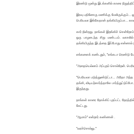
இரண்டு மூன்று இடங்களில் காரை நிறுத்த
இரவு பதினோரு மணிக்கு மேலிருக்கும்...
பெரியவா இங்கேதான் தங்கியிருப்பா... கார
கார் நின்றது. நாங்கள் இறங்கிச் சென்றோம்
ஒரு பாழடைந்த சிறு மண்டபம். வாசலில் 
தங்கியிருந்த இடத்தை இப்போது என்னால்
எங்களைக் கண்டதும், "எங்கடா ரெண்டு பேர
"அதையெல்லாம் அப்புறம் சொல்றேன். பெர
"பெரியவா படுத்துண்டுட்டா... அதோ அந்த சா
தங்கி, விடியற்கார்த்தாலே பார்த்துட்டுப
இருந்தது.
நாங்கள் காரை நோக்கிப் புறப்பட்ட நேரத்தி
கேட்டது.
"ஆமாம்" என்றார் கண்ணன் .
"வரச்சொல்லு."