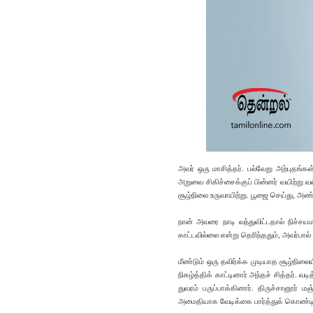
அவர் ஒரு மாசித்தர். பல்வேறு அற்புதங்
அறுவை சிகிச்சைக்குப் பின்னர் வயிற்று 
சூழ்நிலை உருவாயிற்று. பூஜை செய்து, அண்ணன
நான் அவரை நாடி வந்துவிட்டதால் நிச்சயம
காட்டவில்லை என்று தெரிந்ததும், அவர்பால
மீண்டும் ஒரு தவிர்க்க முடியாத சூழ்நிலை
நிகழ்த்திக் காட்டினார் அந்தச் சித்தர். 
துவரம் பருப்பாக்கினார். திருச்சானூர் ம
அமைதியாக வேடிக்கை பார்த்துக் கொண்டி