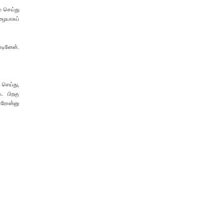
் செய்து
மழையாகப்
்டினேன்.
 செய்து,
ட பிறகு
ாரோன்னு