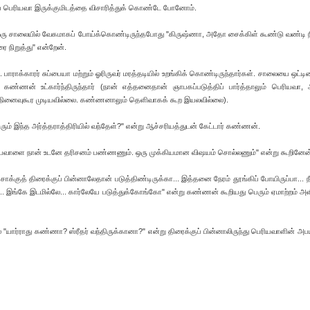
ிப் பெரியவா இருக்குமிடத்தை விசாரித்துக் கொண்டே போனோம்.
 ஒரு சாலையில் வேகமாகப் போய்க்கொண்டிருந்தபோது "கிருஷ்ணா, அதோ சைக்கிள் கூண்டு வண்டி ந
ை நிறுத்து" என்றேன்.
. பாராக்காரர் சுப்பையா மற்றும் ஓரிருவர் மரத்தடியில் உறங்கிக் கொண்டிருந்தார்கள். சாலையை ஒட்டி
கண்ணன் உட்கார்ந்திருந்தார் (நான் எத்தனைதான் ஞாபகப்படுத்திப் பார்த்தாலும் பெரியவா,
 நினைவுகூர முடியவில்லை. கண்ணனாலும் தெளிவாகக் கூற இயலவில்லை).
ும் இந்த அர்த்தராத்திரியில் வந்தேள்?" என்று ஆச்சரியத்துடன் கேட்டார் கண்ணன்.
ியவாளை நான் உடனே தரிசனம் பண்ணணும். ஒரு முக்கியமான விஷயம் சொல்லணும்" என்று கூறினேன
க்குத் திரைக்குப் பின்னாலேதான் படுத்திண்டிருக்கா... இத்தனை நேரம் தூங்கிப் போயிருப்பா... நீ 
்போ... இங்கே இடமில்லே... கார்லேயே படுத்துக்கோங்கோ" என்று கண்ணன் கூறியது பெரும் ஏமாற்றம் அ
ல் "யார்ராது கண்ணா? ஸ்ரீதர் வந்திருக்கானா?" என்று திரைக்குப் பின்னாலிருந்து பெரியவாளின் அபய