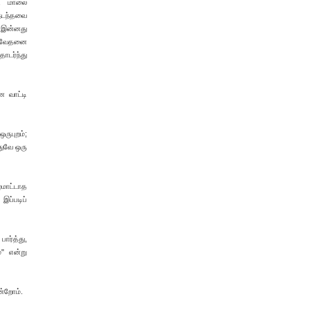
், மாலை
 நடந்தவை
, இன்னது
க வேதனை
ொடர்ந்து
ை வாட்டி
ருபுறம்;
துவே ஒரு
ழமாட்டாத
ப்படிப்
ார்த்து,
்" என்று
ன்றோம்.