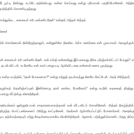
் முட்டி நின்றது. உடம்பே நடுங்கியது. என்ன செய்வது என்று புரியாமல் பதறிப்போனேன். அந்நி
ுபடுத்திக் கொண்டிருந்தது.
ல்லுங்க... கையைச் சரி பண்ணிடறேன்" என்றார் அந்தச் சித்தர்.
ல்லை!
பதில் சொல்லாமல் நின்றிருந்தாலும், என்னுள்ளே நிலவிய அச்ச உணர்வை என் முகபாவம் அவருக்குக் 
நான் கையைச் சரி பண்ணிடறேன். என் சக்தி என்னன்னு இப்பவாவது நீங்க புரிஞ்சுக்கிட்டாப் போதும்" எ
டவி விட்டார். உடனேயே என் கரம் பழையபடி ஆகிவிட்டதை என்னால் உணர முடிந்தது.
 என்ற பயத்தில், "நான் போகலாமா?" என்று சற்றுத் தயக்கத்துடனேயே கேட்டேன். அவர் சிரித்தார்.
ுழுக்கத் தெளிஞ்சப்புறம் இன்னொரு நாள் வாங்க, பேசுவோம்" என்று கூறிக் கதவைத் திறந்து வ
வாறு வீட்டுக்கு விரைந்தேன்.
்றையெல்லாம் ஒன்றுவிடாமல் சாதாரணமாகத்தான் என் வீட்டாரிடம் சொன்னேன். சித்தர் நிகழ்த்திக்
்திருந்த பொட்டலங்களைப் பிரித்து காட்டினேன். அவர்கள் ஆச்சரியப்பட்டுப் போனார்கள். அறைக்க
 நடுக்கத்தையும் சற்று வேடிக்கையாகவே விமரிசித்தேன். ஆனால், படுத்துக்கொண்ட பிறகு நிம்
கையும் சிந்தையைக் குழப்பி என்னை அலைக்கழித்துக் கொண்டிருந்தன. மனதின் அடித்தளத்தில் எ