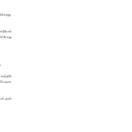
ிக்கறது.
னாற்போல்
 அப்போது
்.
ராத்திரி
ளிப்பதாக
க் குரல்