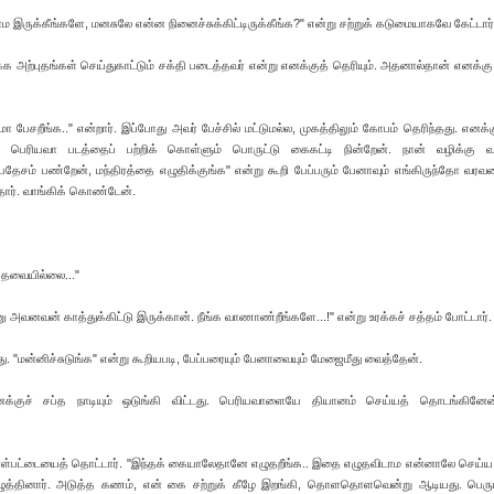
ம இருக்கீங்களே, மனசுலே என்ன நினைச்சுக்கிட்டிருக்கீங்க?" என்று சற்றுக் கடுமையாகவே கேட்டார்
்தக்க அற்புதங்கள் செய்துகாட்டும் சக்தி படைத்தவர் என்று எனக்குத் தெரியும். அதனால்தான் எனக்கு
ா பேசறீங்க.." என்றார். இப்போது அவர் பேச்சில் மட்டுமல்ல, முகத்திலும் கோபம் தெரிந்தது. எனக்கு
த பெரியவா படத்தைப் பற்றிக் கொள்ளும் பொருட்டு கைகட்டி நின்றேன். நான் வழிக்கு 
தேசம் பண்றேன், மந்திரத்தை எழுதிக்குங்க" என்று கூறி பேப்பரும் பேனாவும் எங்கிருந்தோ வரவழ
்தார். வாங்கிக் கொண்டேன்.
தேவையில்லை..."
 அவனவன் காத்துக்கிட்டு இருக்கான். நீங்க வாணாண்றீங்களே...!" என்று உரக்கச் சத்தம் போட்டார்.
து. "மன்னிச்சுடுங்க" என்று கூறியபடி, பேப்பரையும் பேனாவையும் மேஜைமீது வைத்தேன்.
 எனக்குச் சப்த நாடியும் ஒடுங்கி விட்டது. பெரியவாளையே தியானம் செய்யத் தொடங்கினேன
 தோள்பட்டையைத் தொட்டார். "இந்தக் கையாலேதானே எழுதறீங்க.. இதை எழுதவிடாம என்னாலே செய்ய மு
அழுத்தினார். அடுத்த கணம், என் கை சற்றுக் கீழே இறங்கி, தொளதொளவென்று ஆடியது. பெரும்