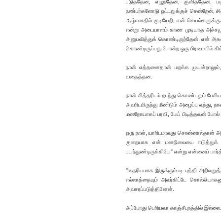
படுத்தேன், எழுந்தேன், குளித்தேன்,
நண்பர்களோடு ஓட்டலுக்குச் சென்றேன், சி
ஆழ்மனதில் குடியேறி, என் செயல்களுக்க
என்று அடையாளம் காண முடியாத அச்சமு
அனுபவித்துக் கொண்டிருந்தேன். என் அகவா
கொண்டிருப்பது போன்ற ஒரு பிரமையில் சி
நான் எத்தனைதான் மறக்க முயன்றாலும், 
வதைத்தன.
நான் சித்தரிடம் நடந்து கொண்டதும் பேச
அவரிடமிருந்து மீண்டும் அழைப்பு வந்து, 
மனநோயாகப் பரவி, பேய் பிடித்தவன் போல்
ஒரு நாள், யாரிடமாவது சொன்னால்தான் அம
குறையாக என் மனநிலையை எடுத்துக் கூற
பயந்துண்டிருக்கியே" என்று என்னைப் பார்
"தைரியமாக இருக்கும்படி புத்தி அறிவுறுத
எல்லாத்தையும் அவர்கிட்டே சொல்லியாகண
அவசரப்படுத்தினேன்.
அப்போது பெரியவா காஞ்சீபுரத்தில் இல்லை.