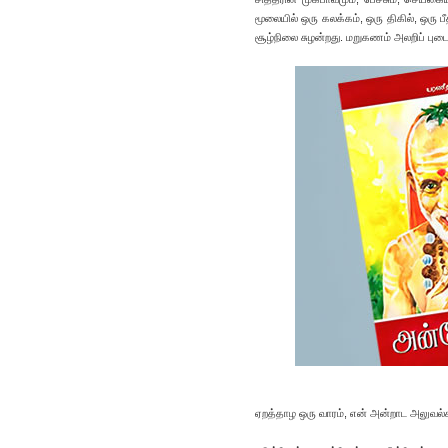
மூலையில் ஒரு கலக்கம், ஒரு திகில், ஒரு 
சூழ்நிலை சுழன்றது. மறுகணம் அலறிப் புடைத்
ஏறத்தாழ ஒரு வாரம், என் அன்றாட அலுவல்