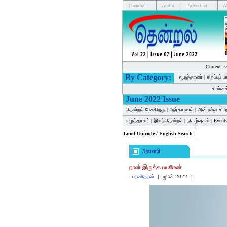
Thendral
Audio
Advertise
A
Current Is
By Category:
எழுத்தாளர்
|
சிறப்புப் 
சின்ன
June 2022 Issue
தென்றல் பேசுகிறது
|
நேர்காணல்
|
அன்புள்ள சிந
எழுத்தாளர்
|
இளந்தென்றல்
|
நிகழ்வுகள்
|
Events
Tamil Unicode / English Search
அலமாரி
நான் இருக்க பயமேன்
-
பரணீதரன்
|
ஜூன் 2022
|