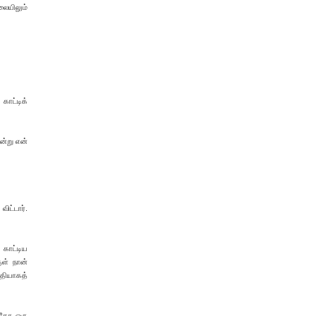
லையிலும்
காட்டிக்
ன்று என்
ிட்டார்.
 காட்டிய
ுள் நான்
மதியாகத்
ங்கோ ஒரு