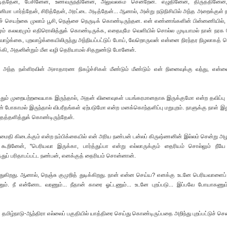
 படித்தேன், பேசினேன், உணவருந்தினேன், அலுவலகம் சென்றேன். எழுதினேன், திருத்தினேன
னிமா பார்த்தேன், சிரித்தேன், அரட்டை அடித்தேன்... ஆனால், அன்று நடுநிசியில் அந்த அறைக்குள்
ுச் செயற்கை முலாம் பூசி, நெஞ்சை நெருடிக் கொண்டிருந்தன. என் எண்ணங்களின் பின்னணியில்
ம் கலவரமும் எதிரொலித்துக் கொண்டிருக்க, எதையுமே வெளியில் சொல்ல முடியாமல் நான் நர
ழ்க்கை, புறவாழ்க்கையிலிருந்து அந்நியப்பட்டுப் போய், வேறொருவன் என்னை நிரந்தர நிழலாகத் த
க்கி, அதனின்றும் மீள வழி தெரியாமல் சிதறுண்டு போனேன்.
அந்த நள்ளிரவின் அசாதாரண நிகழ்ச்சிகள் மீண்டும் மீண்டும் என் நினைவுக்கு வந்து, என்ன
ியதும் முறையற்றவையாக இருந்தால், அதன் விளைவுகள் பயங்கரமானதாக இருக்குமோ என்ற தவிப்பு ஒ
நான் போகாமல் இருந்தால் விபரீதங்கள் ஏற்படுமோ என்ற மனக்கொந்தளிப்பு மறுபுறம். நாளுக்கு நாள் இ
 தத்தளித்துக் கொண்டிருந்தேன்.
ைதி கிடைக்கும் என்ற நம்பிக்கையில் என் அரிய நண்பன் டன்லப் கிருஷ்ணனின் இல்லம் சென்று அ
ினேன், "பெரியவா இருக்கா, பார்த்துப்பா என்று எல்லாருக்கும் தைரியம் சொல்லும் நீயே இ
த்துப் பரிதாபப்பட்ட நண்பன், எனக்குத் தைரியம் சொன்னான்.
்துகிறது. ஆனால், நெஞ்சு குமுறித் துடிக்கிறது. நான் என்ன செய்ய? எனக்கு உடனே பெரியவாளைப் ப
ும். நீ என்னோட வரணும்... நீதான் காரை ஓட்டணும்... உடனே புறப்படு... இப்பவே போயாகணும
 தமிழ்நாடு-ஆந்திரா எல்லைப் பகுதியில் யாத்திரை செய்து கொண்டிருப்பதை அறிந்து புறப்பட்டுச் செ