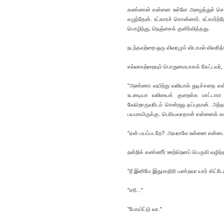
கண்ணன் என்னை உள்ளே அழைத்துச் சென்றார
எழுந்தேன். உட்காரச் சொன்னார். உட்கார்ந
பொழிந்து, நெஞ்சைக் குளிர்வித்தது.
நடந்தவற்றை ஒரு விவரமும் விடாமல் விவரித
எல்லாவற்றையும் பொறுமையாகக் கேட்டவர், 
"அண்ணா வயிற்று வலியால் துடிச்சதை என்
உடனடியா வலியைக் குறைக்க மாட்டார
வேறொருவரிடம் சென்றது தப்புதான். அந
பயமாயிருக்கு. பெரியவாதான் என்னைக் காப
"ஏன் பயப்படறே? .அவராலே உன்னை என்னடா
நன்றிக் கண்ணீர் ஊற்றெனப் பெருகி வழிந்
"நீ இனிமே இதுமாதிரி பண்றவா யார் கிட்டே
"சரி..."
"போயிட்டு வா."