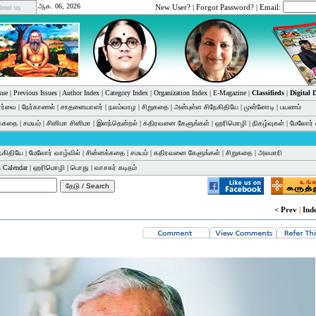
ஆக. 06, 2026
New User?
|
Forgot Password?
| Email:
bout us
sue
|
Previous Issues
|
Author Index
|
Category Index
|
Organization Index
|
E-Magazine
|
Classifieds
|
Digital
பார்வை
|
நேர்காணல்
|
சாதனையாளர்
|
நலம்வாழ
|
சிறுகதை
|
அன்புள்ள சிநேகிதியே
|
முன்னோடி
|
பயணம்
க்கதை
|
சமயம்
|
சினிமா சினிமா
|
இளந்தென்றல்
|
கதிரவனை கேளுங்கள்
|
ஹரிமொழி
|
நிகழ்வுகள்
|
மேலோர் 
ேகிதியே
|
மேலோர் வாழ்வில்
|
சின்னக்கதை
|
சமயம்
|
கதிரவனை கேளுங்கள்
|
சிறுகதை
|
அலமாரி
 Calendar
|
ஹரிமொழி
|
பொது
|
வாசகர் கடிதம்
< Prev
|
Ind