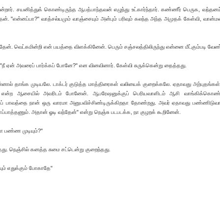
். சயனித்துக் கொண்டிருந்த ஆபத்பாந்தவன் எழுந்து உட்கார்ந்தார். கண்ணீர் பெருக, வந்தனம
்தேன். "என்னப்பா?" வாத்சல்யமும் வாஞ்சையும் அன்பும் பரிவும் கலந்த அந்த அமுதக் கேள்வி, வான்
்தேன். வெட்கமின்றி என் பயத்தை விளக்கினேன். பெரும் சஞ்சலத்திலிருந்து என்னை மீட்கும்படி வேண
"நீ ஏன் அவரைப் பார்க்கப் போனே?" என வினவினார். கேள்வி சுருக்கென்று தைத்தது.
னால் தாங்க முடியலே. டாக்டர் குடுத்த மாத்திரைகள் வலியைக் குறைக்கலே. ஏதாவது அற்புதங்கள்
ா என்ற ஆசையில் அவரிடம் போனேன். ஆபரேஷனுக்குப் பெரியவாளிடம் ஆசி வாங்கிக்கொண்
்தப் பாவத்தை நான் ஒரு வாரமா அனுபவிச்சிண்டிருக்கிறதா தோண்றது. அவர் ஏதாவது பண்ணிடுவ
்பாத்தணும். அதான் ஓடி வந்தேன்" என்று நெஞ்சு படபடக்க, நா குழறக் கூறினேன்.
 பண்ண முடியும்?"
தது. நெஞ்சில் கனத்த சுமை சட்டென்று குறைந்தது.
யும் எதுக்கும் போகாதே"