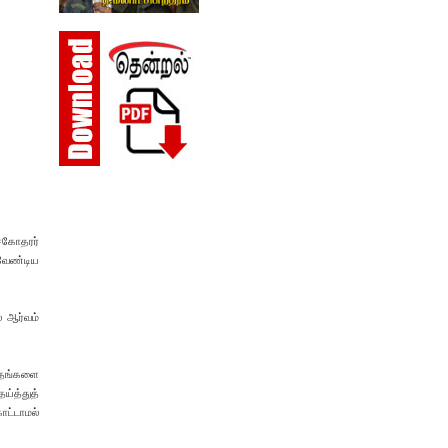
 சகோதரர்
 வேண்டிய
் ஆர்வம்
புதங்களை
ய்த்துத்
ாட்டாமல்