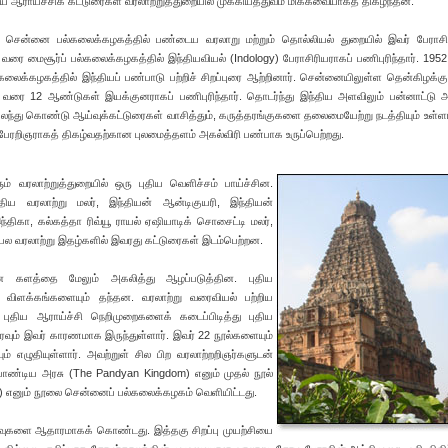
ிய ஆராய்ச்சிக் கட்டுரைகள் வரலாற்றுத்துறையில் முக்கியத்துவம் மிக்கவையாகத் திகழ்ந்தன.
ென்னை பல்கலைக்கழகத்தில் பண்டைய வரலாறு மற்றும் தொல்லியல் துறையில் இவர் பேராசிர
 வரை மைசூர்ப் பல்கலைக்கழகத்தில் இந்தியவியல் (Indology) பேராசிரியராகப் பணிபுரிந்தார். 1952
்கலைக்கழகத்தில் இந்தியப் பண்பாடு பற்றிச் சிறப்புரை ஆற்றினார். சென்னையிலுள்ள தென்கிழக்க
 வரை 12 ஆண்டுகள் இயக்குனராகப் பணிபுரிந்தார். தொடர்ந்து இந்திய அளவிலும் பன்னாட்டு 
கலந்து கொண்டு ஆய்வுக்கட்டுரைகள் வாசித்தும், கருத்தரங்குகளை தலைமையேற்று நடத்தியும் உள்ளா
் பேரறிஞராகத் திகழ்வதற்கான புலமைத்தளம் அகல்விரி பண்பாக உருப்பெற்றது.
ம் வரலாற்றுத்துறையில் ஒரு புதிய வெளிச்சம் பாய்ச்சின.
ய வரலாற்று மலர், இந்தியன் ஆன்டிகுயரி, இந்தியன்
இந்திகா, கல்கத்தா ரிவ்யூ ராயல் ஏஷியாடிக் சொசைட்டி மலர்,
 பல வரலாற்று இதழ்களில் இவரது கட்டுரைகள் இடம்பெற்றன.
 களத்தை மேலும் அகலித்து ஆழப்படுத்தின. புதிய
 விளக்கங்களையும் தந்தன. வரலாற்று வரைவியல் பற்றிய
புதிய ஆராய்ச்சி நெறிமுறைகளைக் கடைப்பிடித்து புதிய
வரவும் இவர் காரணமாக இருந்துள்ளார். இவர் 22 நூல்களையும்
ம் எழுதியுள்ளார். அவற்றுள் சில பிற வரலாற்றறிஞர்களுடன்
பாண்டிய அரசு (The Pandyan Kingdom) எனும் முதல் நூல்
) எனும் நூலை சென்னைப் பல்கலைக்கழகம் வெளியிட்டது.
வுகளை ஆதாரமாகக் கொண்டது. இத்தகு சிறப்பு முயற்சியை