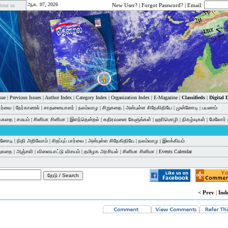
ஆக. 07, 2026
New User?
|
Forgot Password?
| Email:
bout us
sue
|
Previous Issues
|
Author Index
|
Category Index
|
Organization Index
|
E-Magazine
|
Classifieds
|
Digital
பார்வை
|
நேர்காணல்
|
சாதனையாளர்
|
நலம்வாழ
|
சிறுகதை
|
அன்புள்ள சிநேகிதியே
|
முன்னோடி
|
பயணம்
க்கதை
|
சமயம்
|
சினிமா சினிமா
|
இளந்தென்றல்
|
கதிரவனை கேளுங்கள்
|
ஹரிமொழி
|
நிகழ்வுகள்
|
மேலோர் 
்னோடி
|
நிதி அறிவோம்
|
சிறப்புப் பார்வை
|
அன்புள்ள சிநேகிதியே
|
நலம்வாழ
|
இலக்கியம்
றுகதை
|
அஞ்சலி
|
விளையாட்டு விசயம்
|
தமிழக அரசியல்
|
சினிமா சினிமா
|
Events Calendar
< Prev
|
Ind