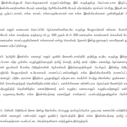
லக்கியத்துடன் தொடங்குவதாகக் கருதப்படுகிறது. இக் கருத்துக்கு அடிப்படையாக இருப்ப
லக்கியவாதிகளிடையேயும் வரலாற்று ஆசிரியர்களிடேயேயும் ஏற்படுத்திய தாக்கம் பெரிது. இதன்
்கு முற்பட்டகாலம், சங்க காலம், சங்கமருவியகாலம் என சங்க இலக்கியங்களை முன்னிறுத்தி 
ாலம் எனும் வரையரை தொடர்பில் ஆய்வாளர்களிடையே கருத்து வேறுபாடுகள் உள்ளன. பேராசிர
ியோர் சங்க காலத்தை ஏறத்தாழ கி.மு 100 முதல் கி.பி 250 வரையுள்ள காலமெனக் கொள்வர் பேர
 250 வரையுள்ள காலப்பகுதியினைச் சங்ககாலம் என்று கொள்வர் ஆனால் இன்று ஐராவதம் மகாதேவன் நூ
லைமை ஏற்பட்டுள்ளது.
ம்பி 'தமிழில் இலக்கிய வரலாறு' எனும் நூலில் நீலகண்டசாஸ்திரி குறித்து கூறிய கருத்து இங்
்பான மற்ற முக்கிய எழுத்துத்தொகுதி தமிழ் மொழி, தமிழ் நாடு பற்றிய வரலாற்று ஆய்வுகளாக
நிவாஸ் ஐயங்கார் போன்ற அறிஞர்களின் ஆக்கங்கள் இத்தொகுதிக்குள் அடங்கும். இவ்விரு அறி
ழியில் வேறுபாடுகள் உடயோராகக் காணப்பட்டனரெனினும் சங்க இலக்கியங்களிற் காணப்பட்ட
ரலாறுப் பற்றிய தரமான இந்தியா முழுவதிலும் ஏற்புடைமை கவர்ச்சி பெற்று விளங்கிய நூல்களை 
ிக் கொள்வதற்குத் தென்னிந்தியாவில் ஏற்பட்ட வளர்ச்சிகளை உன்னிப்பாக ஆராய்தல் வேண்டும்
ற்புறுத்தித் தென்னிந்திய வரலாற்றினைத் தாம் எழுதிய வகையாலும் எழுதியவற்றாலும் வ
ன் வருகையுடனேயே சங்க இலக்கியத்தை வரலாற்றுச் சான்றாகப் பயன்படுத்துவதிலுள்ள பிரச்
ப் பின்னர் அறிவியல் நிலை நின்று நோக்கிய பொழுது தாக்குப்பிடிக்க முடியாத வகையில் மாற்றி
்களின் வரலாறும் பண்பாடும் எனும் நூலில்.) ஆரம்பத்தில் இவர் சங்க இலக்கியத்தை தமிழ் 
ள்வதற்கான பயன்பாட்டை மிகத்தெளிவாக எடுத்துக்கூறியிருந்தார்.