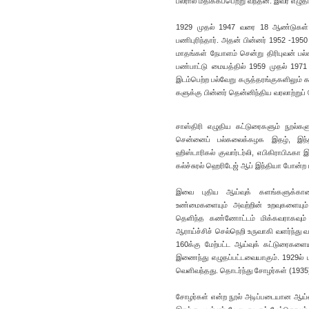
பலரால் மதிக்கப்பெற்று வந்தன. இவர் எழுத
1929 முதல் 1947 வரை 18 ஆண்டுகள் ச
பணிபுரிந்தார். அதன் பின்னர் 1952 -1950
மாதங்கள் நேபாளம் சென்று திரிபுவன் பல
பண்பாட்டு மையத்தில் 1959 முதல் 1971
இடம்பெற்ற பல்வேறு கருத்தரங்குகளிலும் 
களுக்கு பின்னர் தென்னிந்திய வரலாற்றுப
சாஸ்திரி எழுதிய கட்டுரைகளும் நூல்களு
சென்னைப் பல்கலைக்கழக இதழ், இந்தி
ஹிஸ்டாரிகல் குவார்டர்லி, எபிகிராபிஃகா 
கல்ச்சுரல் ஹெரிடேஜ் ஆப் இந்தியா போன்ற
இவை புதிய ஆய்வுக் களங்களுக்கான
உண்மைகளையும் அவற்றின் உறவுகளையும்
தெளிந்த கண்ணோட்டம் மிக்கவராகவும் 
ஆராய்ச்சிச் செல்நெறி உருவாகி வளர்ந்து 
160க்கு மேற்பட்ட ஆய்வுக் கட்டுரைகளையு
இணைந்து எழுதப்பட்டவையாகும். 1929ல் 
வெளிவந்தது. தொடர்ந்து சோழர்கள் (1935
சோழர்கள் என்ற நூல் அடிப்படையான ஆய்