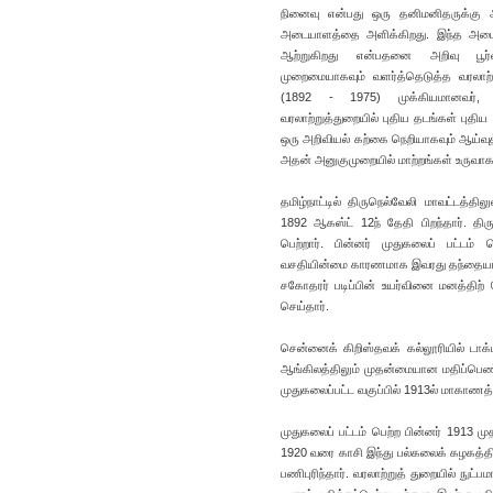
நினைவு என்பது ஒரு தனிமனிதருக்கு
அடையாளத்தை அளிக்கிறது. இந்த அடைய
ஆற்றுகிறது என்பதனை அறிவு பூர்வம
முறைமையாகவும் வளர்த்தெடுத்த வரலாற்ற
(1892 - 1975) முக்கியமானவர், 
வரலாற்றுத்துறையில் புதிய தடங்கள் புத
ஒரு அறிவியல் கற்கை நெறியாகவும் ஆய்வுத்
அதன் அனுகுமுறையில் மாற்றங்கள் உருவாக
தமிழ்நாட்டில் திருநெல்வேலி மாவட்டத்தில
1892 ஆகஸ்ட் 12ந் தேதி பிறந்தார். திரு
பெற்றார். பின்னர் முதுகலைப் பட்டம்
வசதியின்மை காரணமாக இவரது தந்தையார் ப
சகோதரர் படிப்பின் உயர்வினை மனத்திற
செய்தார்.
சென்னைக் கிறிஸ்தவக் கல்லூரியில் டாக்ட
ஆங்கிலத்திலும் முதன்மையான மதிப்பெண்
முதுகலைப்பட்ட வகுப்பில் 1913ல் மாகாணத்
முதுகலைப் பட்டம் பெற்ற பின்னர் 1913 மு
1920 வரை காசி இந்து பல்கலைக் கழகத்திலு
பணிபுரிந்தார். வரலாற்றுத் துறையில் நுட