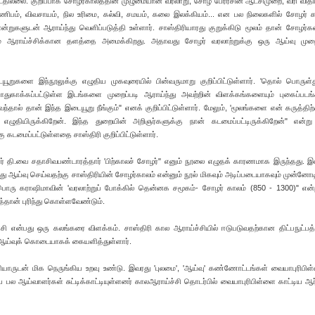
தில்லை. குறிப்பாக சோழர்காலத்தின் முழுமையான வரலாறு, சோழ பேரரசின் ஆட்சிமுறை, வரி விதிப்ப
ணிபம், விவசாயம், நில உரிமை, கல்வி, சமயம், கலை இலக்கியம்... என பல நிலைகளில் சோழர் 
்றுகளுடன் ஆராய்ந்து வெளிப்படுத்தி உள்ளார். சாஸ்திரியாரது குறுக்கிடு மூலம் தான் சோழர்கள
ும் ஆராய்ச்சிக்கான தளத்தை அமைக்கிறது. அதாவது சோழர் வரலாற்றுக்கு ஒரு ஆய்வு மு
யூறுகளை இந்நூலுக்கு எழுதிய முகவுரையில் பின்வருமாறு குறிப்பிட்டுள்ளார். 'தொல் பொரு
ுகாக்கப்பட்டுள்ள இடங்களை முறைப்படி ஆராய்ந்து அவற்றின் விளக்கங்களையும் புகைப்படங்
்தால் தான் இந்த இடையூறு நீங்கும்" எனக் குறிப்பிட்டுள்ளார். மேலும், 'மூலங்களை என் கருத்தி
ழுதியிருக்கிறேன். இந்த துறையின் அறிஞர்களுக்கு நான் கடமைப்பட்டிருக்கிறேன்" என்று 
 கடமைப்பட்டுள்ளதை சாஸ்திரி குறிப்பிட்டுள்ளார்.
ர் தி.வை சதாசிவபண்டாரத்தார் 'பிற்காலச் சோழர்" எனும் நூலை எழுதக் காரணமாக இருந்தது. 
து ஆய்வு செய்வதற்கு சாஸ்திரியின் சோழர்காலம் என்னும் நூல் மிகவும் அடிப்படையாகவும் முன்னோட
பொரு கராஷிமாவின் 'வரலாற்றுப் போக்கில் தென்னக சமூகம்- சோழர் காலம் (850 - 1300)" என
ுத்தான் புரிந்து கொள்ளவேண்டும்.
்சி என்பது ஒரு கலங்கரை விளக்கம். சாஸ்திரி கால ஆராய்ச்சியில் ஈடுபடுவதற்கான திட்பநுட்ப
ஆய்வுக் கொடையாகக் கையளித்துள்ளார்.
ிரியாருடன் மிக நெருங்கிய உறவு உண்டு. இவரது 'புலமை', 'ஆய்வு' கண்ணோட்டங்கள் வையாபுரிபிள
பல ஆய்வாளர்கள் சுட்டிக்காட்டியுள்ளனர் காலஆராய்ச்சி தொடர்பில் வையாபுரிபிள்ளை காட்டிய ஆர