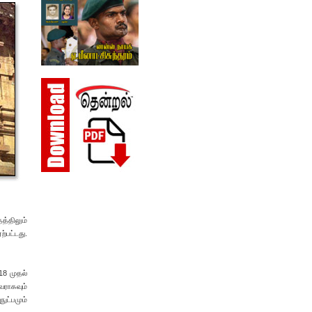
த்திலும்
்பட்டது.
18 முதல்
வராகவும்
ுட்பமும்