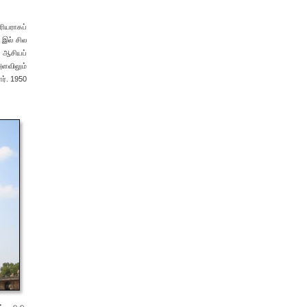
ியராகப்
 இல் சில
ு ஆசியப்
அளவிலும்
ர். 1950