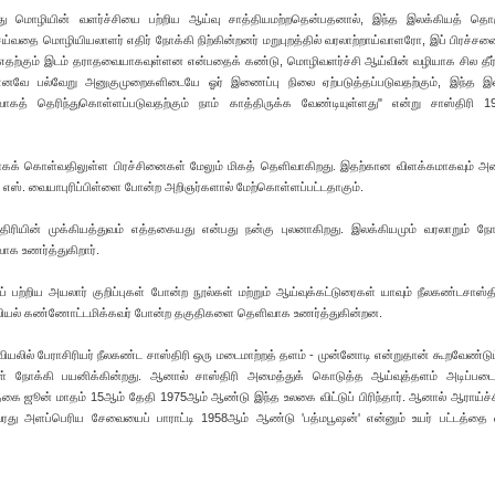
ாது மொழியின் வளர்ச்சியை பற்றிய ஆய்வு சாத்தியமற்றதென்பதனால், இந்த இலக்கியத் தொக
்வதை மொழியியலாளர் எதிர் நோக்கி நிற்கின்றனர் மறுபுறத்தில் வரலாற்றாய்வாளரோ, இப் பிரச்சனை
ு எதற்கும் இடம் தராதவையாகவுள்ளன என்பதைக் கண்டு, மொழிவளர்ச்சி ஆய்வின் வழியாக சில தீ
். எனவே பல்வேறு அனுகுமுறைகளிடையே ஓர் இணைப்பு நிலை ஏற்படுத்தப்படுவதற்கும், இந்த இல
த் தெரிந்துகொள்ளப்படுவதற்கும் நாம் காத்திருக்க வேண்டியுள்ளது" என்று சாஸ்திரி 1
கக் கொள்வதிலுள்ள பிரச்சினைகள் மேலும் மிகத் தெளிவாகிறது. இதற்கான விளக்கமாகவும் அம
் எஸ். வையாபுரிப்பிள்ளை போன்ற அறிஞர்களால் மேற்கொள்ளப்பட்டதாகும்.
ஸ்திரியின் முக்கியத்துவம் எத்தகையது என்பது நன்கு புலனாகிறது. இலக்கியமும் வரலாறும் நோ
க உணர்த்துகிறார்.
பற்றிய அயலார் குறிப்புகள் போன்ற நூல்கள் மற்றும் ஆய்வுக்கட்டுரைகள் யாவும் நீலகண்டசாஸ்தி
அறிவியல் கண்ணோட்டமிக்கவர் போன்ற தகுதிகளை தெளிவாக உணர்த்துகின்றன.
வியலில் பேராசிரியர் நீலகண்ட சாஸ்திரி ஒரு மடைமாற்றத் தளம் - முன்னோடி என்றுதான் கூறவேண்டும
கள் நோக்கி பயனிக்கின்றது. ஆனால் சாஸ்திரி அமைத்துக் கொடுத்த ஆய்வுத்தளம் அடிப்படை
ை ஜூன் மாதம் 15ஆம் தேதி 1975ஆம் ஆண்டு இந்த உலகை விட்டுப் பிரிந்தார். ஆனால் ஆராய்ச்ச
இவரது அளப்பெரிய சேவையைப் பாராட்டி 1958ஆம் ஆண்டு 'பத்மபூஷன்' என்னும் உயர் பட்டத்தை 