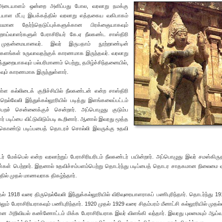
 அடையாளம் ஒன்றை அளிப்பது போல, வரலாறு நமக்கு
ாள மீட்பு இயக்கத்தில் வரலாறு எத்தகைய வகிபாகம்
ான தேர்ந்தெடுப்புக்களுக்கான பிரக்ஞையாகவும்
ாய்வாளர்களுள் பேராசிரியர் கே.ஏ நீலகண்ட சாஸ்திரி
முதன்மையானவர். இவர் இருபதாம் நூற்றாண்டின்
ிய களங்கள் உருவாவதற்குக் காரணமாக இருந்தவர். வரலாறு
துறையாகவும் பல்பரிமாணம் பெற்று, தமிழ்ச்சிந்தனையில்,
வும் காரணமாக இருந்துள்ளார்.
ுள்ள கல்லிடைக் குறிச்சியில் நீலகண்டன் என்ற சாஸ்திரி
நெல்வேலி இந்துக்கல்லூரியில் படித்து இளங்கலைப்பட்டம்
 பெறச் சென்னைக்குச் சென்றார். அப்பொழுது குடும்ப
டிப்பை விட்டுவிடும்படி கூறினார். ஆனால் இவரது மூத்த
் கொண்டு படிப்பபைத் தொடரச் சொல்லி இவருக்கு உதவி
ர் மேக்பெல் என்ற வரலாற்றுப் பேராசிரியரிடம் நீலகண்டர் பயின்றார். அப்பொழுது இவர் சமஸ்கிருத
கள் பெற்றார். இதனால் உதவிச்சம்பளம்பெற்று தொடர்ந்து படிப்பைத் தொடர சாதகமான நிலைமை ஏற
தில் முதல் மாணவராக திகழ்ந்தார்.
தல் 1918 வரை திருநெல்வேலி இந்துக்கல்லூரியில் விரிவுரையாளராகப் பணிபுரிந்தார். தொடர்ந்து 19
ம் பேராசிரியராகவும் பணிபுரிந்தார். 1920 முதல் 1929 வரை சிதம்பரம் மீனாட்சி கல்லூரியில் முதல்
்பமான அறிவியல் கண்ணோட்டம் மிக்க பேராசிரியராக இவர் விளங்கி வந்தார். இவரது புலமையும் ஆய்வுந