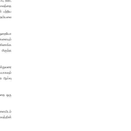
ு, நிதி,
காலத்தை
் பற்றிய
றையியலை
ள்துறையோ
களையும்
ற்கிணங்க
மிகுந்த
இன்றுவரை
ியாகவும்
்ற ஆய்வு
த்தை ஒரு
்ளையிடம்
்வத்தின்