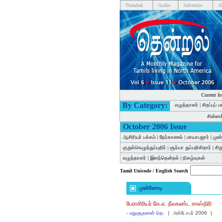
Thendral
Audio
Advertise
A
Current Is
By Category:
எழுத்தாளர்
|
சிறப்புப் 
சின்ன
October 2006 Issue
ஆசிரியர் பக்கம்
|
நேர்காணல்
|
மாயாபஜார்
|
முன
குறுக்கெழுத்துப்புதிர்
|
சூர்யா துப்பறிகிறார்
|
சி
எழுத்தாளர்
|
இளந்தென்றல்
|
நிகழ்வுகள்
Tamil Unicode / English Search
முன்னோடி
பேராசிரியர் கே.ஏ. நீலகண்ட சாஸ்திரி
-
மதுசூதனன் தெ.
|
அக்டோபர் 2006
|