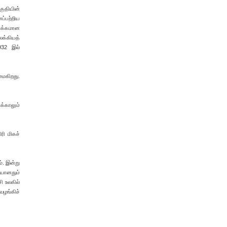
ுதியின்
ப்பற்றிய
ர்க்கமான
க்கியத்
932 இல்
ைகிறது.
க்காலும்
ரி மிகச்
். இன்று
யானதும்
ி உலகில்
வழங்கிச்