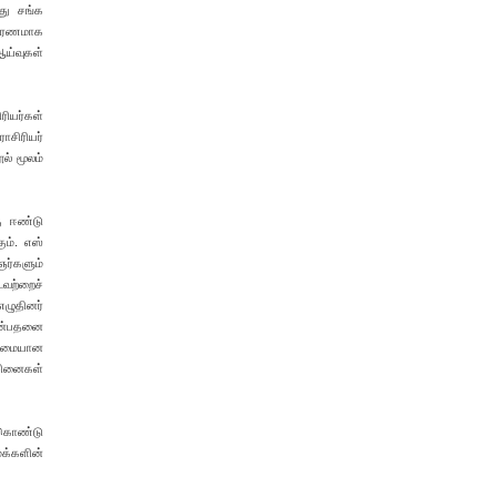
து சங்க
 காரணமாக
ஆய்வுகள்
ியர்கள்
ாசிரியர்
ல் மூலம்
கு ஈண்டு
ும். எஸ்
ஞர்களும்
வற்றைச்
எழுதினர்
 என்பதனை
ன்மையான
சினைகள்
க்கொண்டு
மக்களின்