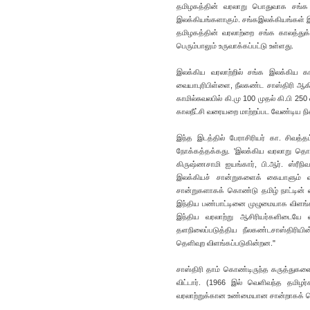
தமிழகத்தின் வரலாறு பொதுவாக சங்க இ
இலக்கியங்களாகும். சங்கஇலக்கியங்கள் இ
தமிழகத்தின் வரலாற்றை சங்க காலத்துக
பெரும்பாலும் உருவாக்கப்பட்டு உள்ளது.
இலக்கிய வரலாற்றில் சங்க இலக்கிய க
வையாபுரிபிள்ளை, நீலகண்ட சாஸ்திரி ஆக
காமில்சுவலபில் கி.மு 100 முதல் கி.பி
காலநீட்சி வரையறை மாற்றப்பட வேண்டிய நி
இந்த இடத்தில் பேராசிரியர் கா. சிவத்த
நோக்கத்தக்கது. 'இலக்கிய வரலாறு தொடர
கிருஷ்ணசாமி ஐயங்கார், பி.ஆர். ஸ்ரீ
இலக்கியச் சான்றுகளைக் கையாளும் வ
சான்றுகளாகக் கொண்டு தமிழ் நாட்டின் வ
இந்திய பண்பாட்டினை முழுமையாக விளங்க
இந்திய வரலாற்று ஆசிரியர்களிடையே வ
தளநிலைப்படுத்திய நீலகண்டசாஸ்திரியி
தெளிவுற விளங்கப்படுகின்றன."
சாஸ்திரி தாம் கொண்டிருந்த கருத்துகளை
விட்டார். (1966 இல் வெளிவந்த தமிழர
வரலாற்றுக்கான உண்மையான சான்றாகக் கொ