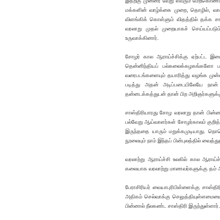
இதற்கு முன்னர் வேறு எவரும் மேற்கொண்ட
மக்களின் வாழ்க்கை முறை, தொழில், வா
விளங்கிக் கொள்ளும் விதத்தில் தக்க சான
வரலாறு முதல் முறையாகச் செய்யப்பட
உருவாக்கினார்.
சோழர் கால ஆராய்ச்சிக்கு ஏற்பட்ட இடை
தென்னிந்தியப் பல்கலைக்கழகங்களோ பாத
வரைபடங்களையும் தயாரித்து வழங்க முன்வந
படித்து அதன் அடிப்படையிலேயே நான் எ
தன்னடக்கத்துடன் தான் பிற அறிஞர்களுக்கு
சாஸ்திரியாரது சோழ வரலாறு தான் பின்ன
பல்வேறு ஆய்வாளர்கள் சோழர்காலம் குறித்
இருந்ததை யாரும் மறுக்கமுடியாது. நொ
நூலையும் நாம் இந்தப் பின்புலத்தில் வைத்த
வரலாற்று ஆராய்ச்சி உலகில் கால ஆராய்ச
கலையாக வரலாற்று மாணவர்களுக்கு தம் 
பேராசிரியர் வையாபுரிபிள்ளைக்கு சாஸ்த
அதிகம் செல்வாக்கு செலுத்தியுள்ளமையை 
பின்னால் நீலகண்ட சாஸ்திரி இருந்துள்ளார்.