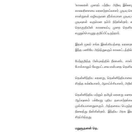
'காலவரன் முறைப் பற்றிய அறிவு இல்ல
காலவரிசையை வரலாற்றாய்வாளர் முடிவு செய
சான்றுகள் வழிவருவன தீர்க்கமான முடிவ
முடிவுகள் வருமென நம்பி நிற்கின்றார
தொகுதியின் காலவைப்பு முறை தெளிவாக
எழுதும்பொழுது குறிப்பிட்டிருந்தார்.
இதன் மூலம் சங்க இலக்கியத்தை வரலாறா
இந்த பணியே அடுத்துவரும் காலகட்டத்தில
மேற்குறித்த பின்புலத்தில் நீலகண்ட சா
போக்காலும் வேறுபட்டவை என்பதை தெளிவா
தென்னிந்திய வரலாறு, தென்னிந்தியாவைப் 
சிறந்த கல்வியாளர், ஆராய்ச்சியாளர், 
தென்னிந்திய மற்றும் தமிழர் வரலாறு வரை
ஆய்வுலகம் பல்வேறு புதிய தளமாற்றங்
முக்கியமானதுமாகும். அத்தகைய பெருந்தக
நிலைத்து நின்கின்றார். இந்திய அரசு 
சிறப்பித்தது.
மதுசூதனன் தெ.