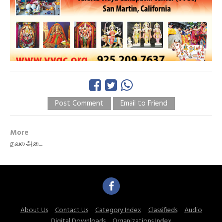
Post Comment
Email to Friend
More
தவல அடை
About Us
Contact Us
Category Index
Classifieds
Audio
Digital Downloads
Organizations Index