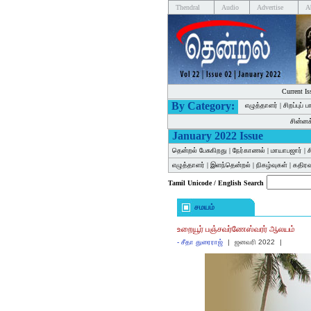
Thendral
Audio
Advertise
A
Current Is
By Category:
எழுத்தாளர்
|
சிறப்புப் 
சின்ன
January 2022 Issue
தென்றல் பேசுகிறது
|
நேர்காணல்
|
மாயாபஜார்
|
ச
எழுத்தாளர்
|
இளந்தென்றல்
|
நிகழ்வுகள்
|
கதிர
Tamil Unicode / English Search
சமயம்
உறையூர் பஞ்சவர்ணேஸ்வரர் ஆலயம்
-
சீதா துரைராஜ்
|
ஜனவரி 2022
|