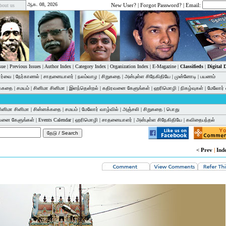
ஆக. 08, 2026
New User?
|
Forgot Password?
| Email:
bout us
sue
|
Previous Issues
|
Author Index
|
Category Index
|
Organization Index
|
E-Magazine
|
Classifieds
|
Digital
பார்வை
|
நேர்காணல்
|
சாதனையாளர்
|
நலம்வாழ
|
சிறுகதை
|
அன்புள்ள சிநேகிதியே
|
முன்னோடி
|
பயணம்
க்கதை
|
சமயம்
|
சினிமா சினிமா
|
இளந்தென்றல்
|
கதிரவனை கேளுங்கள்
|
ஹரிமொழி
|
நிகழ்வுகள்
|
மேலோர் 
ினிமா சினிமா
|
சின்னக்கதை
|
சமயம்
|
மேலோர் வாழ்வில்
|
அஞ்சலி
|
சிறுகதை
|
பொது
வனை கேளுங்கள்
|
Events Calendar
|
ஹரிமொழி
|
சாதனையாளர்
|
அன்புள்ள சிநேகிதியே
|
கவிதைபந்தல்
< Prev
|
Ind