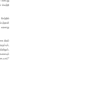
் என்பது
் வெற்றி
சேற்றில்
பெற்றான்
க வரலாறு
கை நிறம்
ுப்பும்,
த்திலும்,
்களையும்
ுடையாய்"