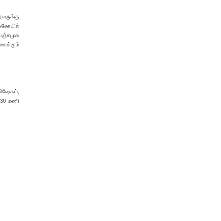
ரவருக்கு
க்கோயில்
 பஞ்சமுக
கைக்கும்
பிஷேகம்,
5.30 மணி