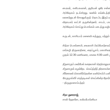
பைரவர், சனிபகவான், சூரியன் ஒரே சன்னதி
அபிஷேகம் நடக்கிறது. உலகில் எவ்விடத
வரலாற்றுடன் சேவலுக்குத் தொடர்பு இருப்ப
விநாயகர் காட்சி தருகின்றனர். சாபம், ப
அபிஷேகம் செய்து பொங்கல் படைத்து வழிப
கருடன், காசியபர் மனைவி கத்துரு, மற்று
சித்ரா பௌர்ணமி, வைகாசி பிரம்மோற்சவம
மார்கழி திருவாதிரை, தைப்பூசம், மகாசி
முதல் 12.30 மணிவரை, மாலை 4.00 மணி மு
நீருளாரும் மலர்மேல் உறைவான் நெடுமாலுமா
சீருளாருங் கழல்தேட மெய்த்தீத் திரளாயி
சீரினாலங் கொளிர்தென்ன வன்செம்பி யன்
சேருமூக்கீச் சரத்தடிகள் செய்கின்ற தோ
- திருஞானசம்பந்தர்
சீதா துரைராஜ்
,
சான் ஹோஸே, கலிஃபோர்னியா