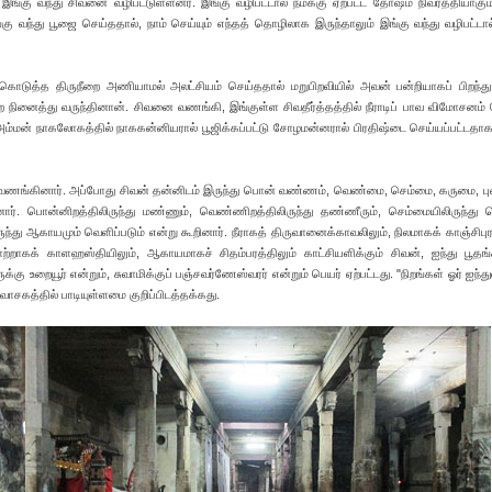
 இங்கு வந்து சிவனை வழிபட்டுள்ளனர். இங்கு வழிபட்டால் நமக்கு ஏற்பட்ட தோஷம் நிவர்த்தியாகும
கு வந்து பூஜை செய்ததால், நாம் செய்யும் எந்தத் தொழிலாக இருந்தாலும் இங்கு வந்து வழிபட்டால
ொடுத்த திருநீறை அணியாமல் அலட்சியம் செய்ததால் மறுபிறவியில் அவன் பன்றியாகப் பிறந்து 
 நினைத்து வருந்தினான். சிவனை வணங்கி, இங்குள்ள சிவதீர்த்தத்தில் நீராடிப் பாவ விமோசனம் 
 அம்மன் நாகலோகத்தில் நாககன்னியரால் பூஜிக்கப்பட்டு சோழமன்னரால் பிரதிஷ்டை செய்யப்பட்டதா
ை வணங்கினார். அப்போது சிவன் தன்னிடம் இருந்து பொன் வண்ணம், வெண்மை, செம்மை, கருமை, பு
். பொன்னிறத்திலிருந்து மண்ணும், வெண்ணிறத்திலிருந்து தண்ணீரும், செம்மையிலிருந்து நெர
ிருந்து ஆகாயமும் வெளிப்படும் என்று கூறினார். நீராகத் திருவானைக்காவலிலும், நிலமாகக் காஞ்சிபுர
்றாகக் காளஹஸ்தியிலும், ஆகாயமாகச் சிதம்பரத்திலும் காட்சியளிக்கும் சிவன், ஐந்து பூதங
ு உறையூர் என்றும், சுவாமிக்குப் பஞ்சவர்ணேஸ்வரர் என்றும் பெயர் ஏற்பட்டது. "நிறங்கள் ஓர் ஐந்த
சகத்தில் பாடியுள்ளமை குறிப்பிடத்தக்கது.