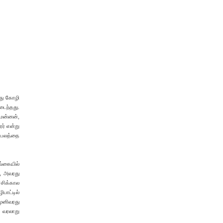
ோது கோழி
ைந்தது.
 மன்னன்,
ர் என்று
 பலத்தை
ங்கையில்
், அவரது
்சிக்கால
பாட்டில்
முனிவரது
 வரலாறு