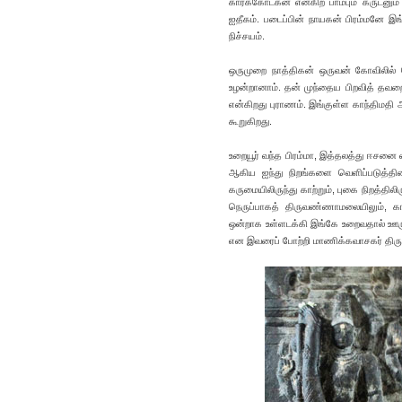
கார்க்கோடகன் என்கிற பாம்பும் கருடனும்
ஐதீகம். படைப்பின் நாயகன் பிரம்மனே இங்
நிச்சயம்.
ஒருமுறை நாத்திகன் ஒருவன் கோவிலில் க
உழன்றானாம். தன் முந்தைய பிறவித் தவறை
என்கிறது புராணம். இங்குள்ள காந்திமதி
கூறுகிறது.
உறையூர் வந்த பிரம்மா, இத்தலத்து ஈசன
ஆகிய ஐந்து நிறங்களை வெளிப்படுத்தினார
கருமையிலிருந்து காற்றும், புகை நிறத்தில
நெருப்பாகத் திருவண்ணாமலையிலும், காற
ஒன்றாக உள்ளடக்கி இங்கே உறைவதால் ஊருக்க
என இவரைப் போற்றி மாணிக்கவாசகர் திருவா