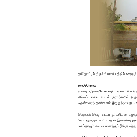
தமிழ்நாட்டில் திருச்சி மாவட்டத்தில் உறை
தலப்பெருமை
மூலவர் பஞ்சவர்ணேஸ்வரர். புராணப்பெயர் திர
வில்வம். சைவ சமயக் குரவர்களில் திர
தென்கரைத் தலங்களில் இது ஐந்தாவது. 27
இறைவன் இங்கு சுயம்பு மூர்த்தியாக எழு
பிரம்மனுக்குக் காட்டியதால் இவருக்கு 
செய்தாலும் அவையனைத்தும் இங்கு வந்து உ