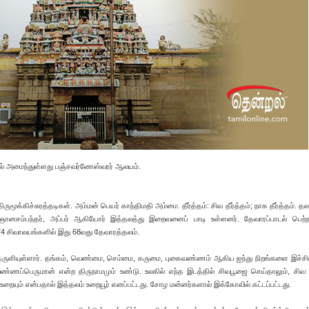
யூரில் அமைந்துள்ளது பஞ்சவர்ணேஸ்வரர் ஆலயம்.
ுமூக்கிச்சுரத்தடிகள். அம்மன் பெயர் காந்திமதி அம்மை. தீர்த்தம்: சிவ தீர்த்தம்; நாக தீர்த்தம். தல
ுஞானசம்பந்தர், அப்பர் ஆகியோர் இத்தலத்து இறைவனைப் பாடி உள்ளனர். தேவாரப்பாடல் பெற்ற
4 சிவாலயங்களில் இது 68வது தேவாரத்தலம்.
ந்தருளியுள்ளார். தங்கம், வெண்மை, செம்மை, கருமை, புகைவண்ணம் ஆகிய ஐந்து நிறங்களை இச்சி
ஐவண்ணப்பெருமான் என்ற திருநாமமும் உண்டு. உலகில் எந்த இடத்தில் சிவபூஜை செய்தாலும், சிவ
றையும் என்பதால் இத்தலம் உறையூர் எனப்பட்டது. சோழ மன்னர்களால் இக்கோவில் கட்டப்பட்டது.