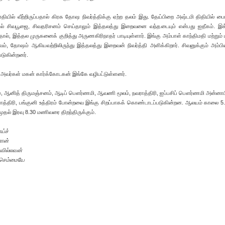
யில் வீற்றிருப்பதால் கிரக தோஷ நிவர்த்திக்கு ஏற்ற தலம் இது. தேய்பிறை அஷ்டமி திதியில் பை
்தில் சிவபூஜை, சிவதரிசனம் செய்தாலும் இத்தலத்து இறைவனை வந்தடையும் என்பது ஐதீகம். இ
தால், இத்தல முருகனைக் குறித்து அருணகிரிநாதர் பாடியுள்ளார். இங்கு அம்பாள் காந்திமதி மற்றும்
ாவம், தோஷம் ஆகியவற்றிலிருந்து இத்தலத்து இறைவன் நிவர்த்தி அளிக்கிறார். சிவனுக்கும் அம்பி
டுகின்றனர்.
ம் அவர்கள் மகன் கார்க்கோடகன் இங்கே வழிபட்டுள்ளனர்.
், ஆனித் திருமஞ்சனம், ஆடிப் பௌர்ணமி, ஆவணி மூலம், நவராத்திரி, ஐப்பசிப் பௌர்ணமி அன்னா
வராத்திரி, பங்குனி உத்திரம் போன்றவை இங்கு சிறப்பாகக் கொண்டாடப்படுகின்றன. ஆலயம் காலை 
தல் இரவு 8.30 மணிவரை திறந்திருக்கும்.
ய்ச்
னான்
வில்லவன்
ர்செம்மையே