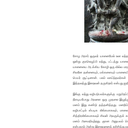
சோழ அரசர் ஒருவர் யானைமேல் உலா வந்தப
ஒன்று குரலெழுப்பி வந்து, பட்டத்து 
யானையை அடக்கிய கோழி ஒரு வில்வ மரத்த
சிவனே தன்னையும், மக்களையும் யானையிடம்
பெயர் சூட்டினான். பலம் வாய்ந்தவர்
இத்தலத்து இறைவன் தருகிறார் என்பது ஐதீ
இங்கு வந்து வழிபடுபவர்களுக்கு மறுபிறப்
நீராடியபோது அவளை ஒரு முதலை இழுத்துச
மனம் இது கண்டு தத்தளித்தது. மனநிம்மத
வழிபாட்டில் ஸ்படிக லிங்கமாகவும், மால
சித்திரலிங்கமாகவும் சிவன் அவருக்குக் 
மனம் அமைதியுற்றது. ஞான அனுபவம் பெற
என்பதால் அன்று இறைவனைத் தரிசித்து வழ