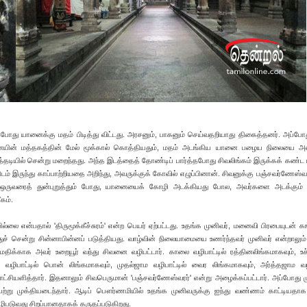
ோது யானைக்கு மதம் பிடித்து விட்டது. அரசனும், பாகனும் செய்வதறியாது திகைத்தனர். அப்ப
யானையின் மத்தகத்தின் மேல் மூக்கால் கொத்தியதும், மதம் அடங்கிய யானை பழைய நிலையை அட
டியில் சென்று மறைந்தது. அந்த இடத்தைத் தோண்டிப் பார்த்தபோது சிவலிங்கம் இருக்கக் கண்ட
 இருந்து காப்பாற்றியதை அறிந்து, அவருக்குக் கோவில் எழுப்பினான். சிவனுக்கு பஞ்சவர்ணேஸ்வர
கள் ஒருவரைத் துன்புறுத்தும் போது, யானையைக் கோழி அடக்கியது போல, அவர்களை அடக்கும்
கம்.
பில்லை என்பதால் 'திருமூக்கீச்சுரம்' என்ற பெயர் ஏற்பட்டது. உதங்க முனிவர், மனைவி பிரபையுடன் க
் சென்று சின்னாபின்னப் படுத்தியது. வாழ்வின் நிலையாமையை உணர்ந்தவர் முனிவர் என்றாலும
ிக்காக அவர் உறையூர் வந்து சிவனை வழிபட்டார். காலை வழிபாட்டில் ரத்தினலிங்கமாகவும், உச
ை வழிபாட்டில் பொன் லிங்கமாகவும், முதல்ஜாம வழிபாட்டில் வைர லிங்கமாகவும், அர்த்தஜாம வழி
காட்சியளித்தார். இதனாலும் சிவபெருமான் 'பஞ்சவர்ணேஸ்வரர்' என்று அழைக்கப்பட்டார். அப்போது 
்று முக்தியடைந்தார். ஆடிப் பௌர்ணமியில் உதங்க முனிவருக்கு ஐந்து வண்ணம் காட்டியதாக
ிபடுவது சிறப்பானதாகக் கருதப்படுகிறது.