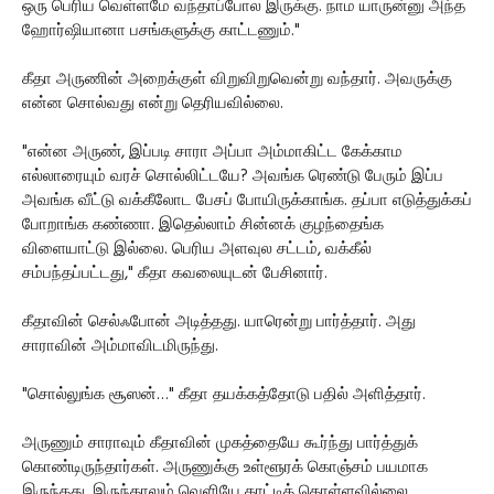
ஒரு பெரிய வெள்ளமே வந்தாப்போல இருக்கு. நாம யாருன்னு அந்த
ஹோர்ஷியானா பசங்களுக்கு காட்டணும்."
கீதா அருணின் அறைக்குள் விறுவிறுவென்று வந்தார். அவருக்கு
என்ன சொல்வது என்று தெரியவில்லை.
"என்ன அருண், இப்படி சாரா அப்பா அம்மாகிட்ட கேக்காம
எல்லாரையும் வரச் சொல்லிட்டயே? அவங்க ரெண்டு பேரும் இப்ப
அவங்க வீட்டு வக்கீலோட பேசப் போயிருக்காங்க. தப்பா எடுத்துக்கப்
போறாங்க கண்ணா. இதெல்லாம் சின்னக் குழந்தைங்க
விளையாட்டு இல்லை. பெரிய அளவுல சட்டம், வக்கீல்
சம்பந்தப்பட்டது," கீதா கவலையுடன் பேசினார்.
கீதாவின் செல்ஃபோன் அடித்தது. யாரென்று பார்த்தார். அது
சாராவின் அம்மாவிடமிருந்து.
"சொல்லுங்க சூஸன்…" கீதா தயக்கத்தோடு பதில் அளித்தார்.
அருணும் சாராவும் கீதாவின் முகத்தையே கூர்ந்து பார்த்துக்
கொண்டிருந்தார்கள். அருணுக்கு உள்ளூரக் கொஞ்சம் பயமாக
இருந்தது. இருந்தாலும் வெளியே காட்டிக் கொள்ளவில்லை.