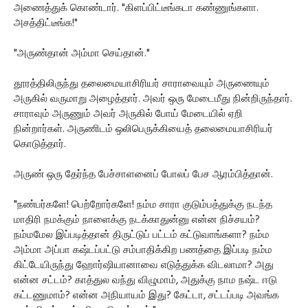
அணைத்துக் கொண்டார். "கிளப்பிட்டீங்கடா கண்ணுங்களா.
அசத்திட்டீங்க!"
"அருண்தான் அம்மா செய்தான்."
தூரத்திலிருந்து தலைமையாசிரியர் சாராவையும் அருணையும்
அருகில் வருமாறு அழைத்தார். அவர் ஒரு மேடைமீது நின்றிருந்தார்.
சாராவும் அருணும் அவர் அருகில் போய் மேடையில் ஏறி
நின்றார்கள். அருணிடம் ஒலிபெருக்கியைத் தலைமையாசிரியர்
கொடுத்தார்.
அருண் ஒரு தேர்ந்த பேச்சாளனைப் போலப் பேச ஆரம்பித்தான்.
"நண்பர்களே! பெற்றோர்களே! நம்ம சாரா குடும்பத்துக்கு நடந்த
மாதிரி நமக்கும் நாளைக்கு நடக்காதுன்னு என்ன நிச்சயம்?
நம்மமேல இப்படித்தான் திருட்டுப் பட்டம் கட்டுவாங்களா? நம்ம
அம்மா அப்பா கஷ்டப்பட்டு சம்பாதிக்கிற பணத்தை இப்படி நம்ம
கிட்டேயிருந்து ஹோர்ஷியானாவை எடுத்துக்க விடலாமா? அது
என்ன சட்டம்? காத்துல வந்து விழுமாம், அதுக்கு நாம நஷ்ட ஈடு
கட்டணுமாம்? என்ன அநியாயம் இது? கேட்டா, சட்டப்படி அவங்க