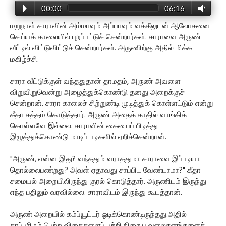
00:00
06:16
மறுநாள் சாராவின் அம்மாவும் அப்பாவும் வக்கீலுடன் ஆலோசனை
செய்யக் காலையில் புறப்பட்டுச் சென்றார்கள். சாராவை அருண்
வீட்டில் விட்டுவிட்டுச் சென்றார்கள். அருணிற்கு அதில் மிக்க
மகிழ்ச்சி.
சாரா வீட்டுக்குள் வந்ததுதான் தாமதம், அருண் அவளை
விறுவிறுவென்று அழைத்துக்கொண்டு தனது அறைக்குச்
சென்றான். சாரா காலைச் சிற்றுண்டி முடித்துக் கொள்ளட்டும் என்று
கீதா சத்தம் கொடுத்தார். அருண் அதைக் காதில் வாங்கிக்
கொள்ளவே இல்லை. சாராவின் கையைப் பிடித்து
இழுத்துக்கொண்டு மாடிப் படிகளில் ஏறிச்சென்றான்.
"அருண், என்ன இது? வந்ததும் வராததுமா சாராவை இப்படியா
தொல்லைபண்றது? அவள் ஏதாவது சாப்பிட வேண்டாமா?" கீதா
சமையல் அறையிலிருந்து குரல் கொடுத்தார். அருணிடம் இருந்து
எந்த பதிலும் வரவில்லை. சாராவிடம் இருந்து கூடத்தான்.
அருண் அறையில் கம்ப்யூட்டர் ஓடிக்கொண்டிருந்தது.அதில்