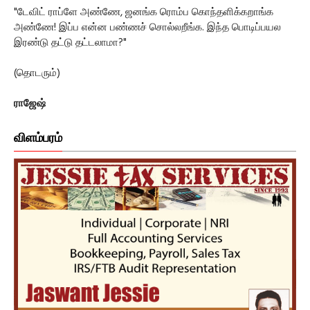
"டேவிட் ராப்ளே அண்ணே, ஜனங்க ரொம்ப கொந்தளிக்கறாங்க
அண்ணே! இப்ப என்ன பண்ணச் சொல்லறீங்க. இந்த பொடிப்பயல
இரண்டு தட்டு தட்டலாமா?"
(தொடரும்)
ராஜேஷ்
விளம்பரம்