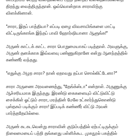
காப்புரிமம் பெற்ற விதைகளைப் பற்றி நிறைய வலைதளங்களைத்
திறந்து வைத்திருந்தான். ஒவ்வொன்றாக சாராவிற்கு
விளக்கினான்.
"சாரா, இதப் பாத்தியா? எப்படி ஏழை விவசாயிங்களை மாட்டி
விட்டிருங்காங்க இந்தப் பாவி ஹோர்ஷியானா ஆளுங்க!"
அருண் காட்டக் காட்ட சாரா பொறுமையாகப் படித்தாள். அவளுக்கு,
அருண் தனக்காக இவ்வளவு பண்ணுகிறானே என்று ஆனந்தத்தில்
கண்ணீர் வந்தது.
"எதுக்கு அழற சாரா? நான் ஏதாவது தப்பா சொல்லிட்டேனா?"
சாரா அருணை அரவணைத்து, "தேங்க்ஸ்டா" என்றாள். அருணுக்கு
ஆச்சரியமாக இருந்தது. இரண்டு கைகளையும் விட்டுவிட்டு
சைக்கிள் ஓட்டும் சாரா, மரத்தின் மேலே உட்கார்ந்துகொண்டு
புஸ்தகம் படிக்கும் சாரா! இப்படிக் கண்ணீர் விட்டு அவன்
பார்த்ததேயில்லை.
அருண் கடகடவென்று சாராவின் குடும்பத்தில் ஏற்பட்டிருக்கும்
நிலைமையைப் பற்றி தங்களது பள்ளிக்கூட முகநூல் பகத்தில்