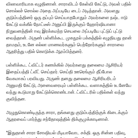
விலாவாரியாக எழுதினான். சாராவிடம் கேள்வி கேட்டு, அவள் பதில்
சொல்லச் சொல்ல அதை அப்படியே டைப் அடித்தான். அவளது
குடும்பத்தினர் ஒரு தப்பும் செய்யாதபோதும் அவர்களை நஷ்ட ஈடு
கேட்டு வக்கீல் நோட்டீஸ் அனுப்பி இருக்கும் ஹோர்ஷியானா
நிறுவனத்தின் ஈவு இரக்கமற்ற செயலை அப்படியே புட்டுப் புட்டு
வைத்தான். அருண் பள்ளிக்கூட முகநூல் பக்கத்தில் எழுதியது தான்
தாமதம், உடனே எல்லா மாணவர்களும் பெற்றோர்களும் சாராவை
ஆதரித்து பதில் கொடுக்க ஆரம்பித்தனர்.
பள்ளிக்கூட ட்விட்டர் கணக்கில் அவர்களது தலைமை ஆசிரியர்
இதைப்பத்தி ட்வீட் செய்தார். செய்தி ஊரெங்கும் தீப்போல
வேகமாகப் பரவியது. அருண் தனது தலைமை ஆசிரியரிடம்
அனுமதி கேட்டு, அனைவரையும் பள்ளிக்கூட வளாகத்தில் உடனேயே
வந்து கூடுமாறு கேட்டுக்கொண்டான். ட்விட்டரில் பதில்கள் வந்து
குவிந்தன.
அழுதுகொண்டிருந்த சாரா, தங்களது குடும்பத்திற்குக் கிடைக்கும்
ஆதரவைப் பார்த்து சந்தோஷத்தில் திக்குமுக்காடினாள்.
"இதுதான் சாரா சோஷியல் மீடியாவோட சக்தி. ஒரு சின்ன பதிவு,