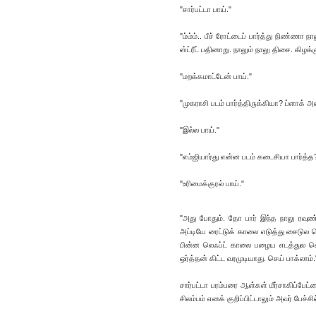
"சார்பட்டா பாய்."
"ம்ம்ம்.. பீச் ரோட்டைப் பார்த்து நிண்ணா
ஸ்ட்ரீட் பதினாறு. நாலும் நாலு திசை. கிழக
"மறக்கமாட்டேன் பாய்."
"முகராசி படம் பார்த்திருக்கியா? ப்ளாக் அன
"இல்ல பாய்."
"எம்ஜியார்து என்ன படம் கடைசியா பார்த்த
"உரிமைக்குரல் பாய்."
"அது போதும். தோ பார் இந்த நாலு ரவுண்
அப்டியே ரைட்டுக் காலை எடுத்து சைடுல வ
பின்ன லெஃப்ட் காலை பழைய எடத்துல வெச
ஒர்த்தன் கிட்ட வரமுடியாது. செய் பாக்லாம்.
சார்பட்டா பரம்பரை ஆள்கள் மீர்சாகிப்ப
சிலம்பம் எனக் குறிப்பிட்டாலும் அவர் பேச்ச