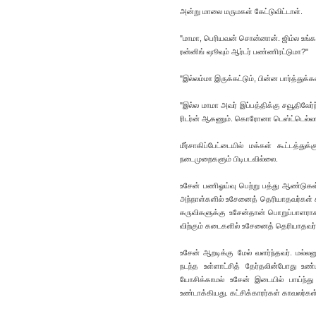
அன்று மாலை மருமகள் கேட்டுவிட்டாள்.
"மாமா, பெரியவன் சொன்னான். ஜிம்ல உங்க
ரன்னிங் ஷூவும் ஆர்டர் பண்ணிரட்டுமா?"
"இல்லம்மா இருக்கட்டும், பின்ன பார்த்து
"இல்ல மாமா அவர் இப்பத்திக்கு சவூதிலேர்
ரிடர்ன் ஆகணும். கொரோனா டெஸ்ட்டெல்லாம்
மீர்சாகிப்பேட்டையில் மக்கள் கூட்டத்த
நடைமுறைகளும் பிடிபடவில்லை.
உசேன் பணிஓய்வு பெற்று பத்து ஆண்டுகள் 
அந்நாள்களில் உசேனைத் தெரியாதவர்கள் கிட
கருவிகளுக்கு உசேன்தான் பொறுப்பாளராக இர
விற்கும் கடைகளில் உசேனைத் தெரியாதவர்
உசேன் ஆறடிக்கு மேல் வளர்ந்தவர். மல்லன
நடந்த உள்ளாட்சித் தேர்தலின்போது உண்ட
யோசிக்காமல் உசேன் இடையில் பாய்ந்த
உண்டாக்கியது. கட்சிக்காரர்கள் காவலர்கள