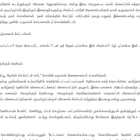
உடற்பயிற்சிக் கூடத்துக்குள் உசேனை அனுமதிக்காத அன்று இரவு அவருடைய மகன் ஸ்கைப்பில் வந்தா
ந்தக் குடியிருப்பில் இருக்கும் இளைஞர்களுக்கு சிலம்பப் பயிற்சி தேவையென்றால் தான் தருவதாகச் ச
 தரச் சொன்னான். நலச் சங்கத்தில் கேட்டுப் பார்ப்பதில் தவறு எதுவும் இல்லையென்று மர
திற்கு முன்பே மருமகள் செயலாளரிடம் சொல்லிவிட்டார்.
தழ்களைக் கேட்டார்கள்.
ராயப்பட்டா? நௌ ரிடையர்ட், கரெக்ட்? டஸ் ஹீ ஹேவ் டிப்ளமோ இன் சிலம்பம்? ஆர் டிப்ளமோ இன் 
்குத் தெரியும்.
் டூ யூ. தேங்ஸ் செக்ரட்டரி சார்," சொல்லி மருமகள் நிலைமையைச் சமாளித்தார்.
்கு முன்னர்தான் உடற்பயிற்சிக் கல்வியில் பட்டயப் படிப்புகள் அதிகமாக வரத் தொடங்கின. தமிழ்நாட
 தமிழ்நாடு 'ஒலிம்பிக் விளையாட்டல்லாத' விளையாட்டுக் குழுமம், இவை பரவலாக அறியப்படுவதற்கு
 எவையும் அவருக்குத் தெரியாது. அவருக்குத் தெரிந்ததெல்லாம் மாநகராட்சி விளையாட்டுத
ிலம்ப விளையாட்டும்தான். குடியிருப்புக்குள் உசேனால் சிலம்பம் கற்றுத்தர இயலாது என்று முடிவானது.
அணியாமல் பேண்ட் அணிந்து, ரப்பர் செருப்பை மாட்டிக்கொண்டு முகக்கவசத்துடன் குன்றத்தூர் 
நடக்கத் துவங்கினார். நடந்து சென்றுவிடலாம், திரும்பும்போது சோர்வாக இருந்தால் ஆட்டோ பி
் சொல்லியிருப்பது எப்பொழுதும் 'டேட்டாவை' அணைக்கக்கூடாது. 'லொக்கேஷன் ஷேரிங்' எப்ப