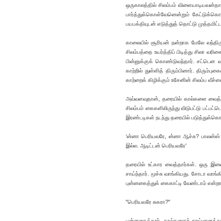
ஒருகாலத்தில் சிலம்பம் விளையாடியவன்தா
பார்த்துக்கொள்வேனென்றும் கேட்டுக்
பயபக்தியுடன் எடுத்துத் தொட்டு முத்தமிட்டா
காலையில் சூரியன் நன்றாக மேலே வந்திருந
சிலம்பத்தை உயர்த்திப் பிடித்து சிலா வ
பின்னுக்குக் கொண்டுவந்தார். சட்டென 
காற்றில் துள்ளித் திரும்பினார். திரும்ப
காற்றைக் கிழிக்கும் உசேனின் சிலம்ப வீச
அவ்வளவுதான், தரையில் கால்களை வைத்து 
சிலம்பம் கைகளிலிருந்து விடுபட்டு பட்
இரண்டடிகள் நடந்து தரையில் படுத்துக்க
‘ன்னா பெரியவரே, ன்னா ஆச்சு? பாலன்ஸ் அ
இல்ல. ஆடிட்டன் பெரியவரே'
தரையில் உட்கார வைத்தார்கள். ஒரு இள
சாய்ந்தார். மூச்சு வாங்கியது. சோடா வாங
புன்னகைத்துக் கைகாட்டி வேண்டாம் என்றார
"பெரியவரே சுகரா?"
புன்னகைத்தார். கால்களைச் சாய்மானத்து