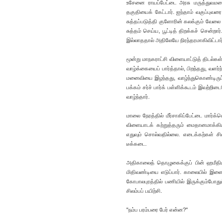
உசேனை ராயப்பேட்டை அரசு மருத்துவமனைக்
தகுதியைக் கேட்டார். ஐந்தாம் வகுப்புவர
சுத்தப்படுத்தி குளோரின் கலக்கும் வேலை
சுத்தம் செய்ய, பூட்டித் திறக்கச் சென்ற
இல்லாததால் அதிலேயே நிரந்தரமாகிவிட்டார்
மூன்று மாநகராட்சி விளையாட்டுத் திடல்கள்,
வாழ்க்கையைப் பார்த்தால், பிறந்தது, வள
மனைவியை இழந்தது, வாழ்ந்துகொண்டிருப
பக்கம் சர்ச் பார்க் பள்ளிக்கூடம் இவற்றிட
வாழ்ந்தார்.
மாலை நேரத்தில் மீர்சாகிப்பேட்டை மார்க
விளையாடக் கற்றுத்தரும் மைதானமாக்கியிர
எதுவும் சொல்வதில்லை. எடைக்கற்கள் ச
டீக்கடை.
அதிகாலைத் தொழுகைக்குப் பின் ஹமீதியா
மிதிவண்டியை எடுப்பார். காலையில் இளைஞ
கோபாலபுரத்தில் பணியில் இருக்கும்போதும
சிலம்பப் பயிற்சி.
"நம்ப பரம்பரை பேர் என்ன?"