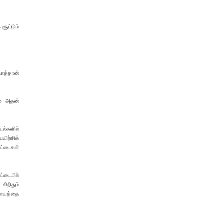
சூட்டும்
வோத்தான்
ும் அதன்
டல்களில்
யிற்சிக்
கட்டைகள்
ட்டையில்
சிறிதும்
காயத்தை