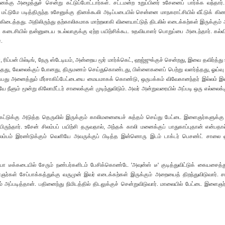
கு அழைத்துச் சென்று கட்டுப்போட்டார்கள். சட்டமன்ற உறுப்பினர் உசேனைப் பார்க்க வந்தார்.
ை மட்டுமே படித்திருந்த உசேனுக்கு தினக்கூலி அடிப்படையில் சென்னை மாநகராட்சியில் வீட்டுக் 
 கிடைத்தது. அதிலிருந்து தற்காலிகமாக மாற்றலாகி விளையாட்டுத் திடலில் எடைக்கற்கள் இருக்கு
ார். கடைசியில் தன்னுடைய உடல்வாகுக்கு ஏற்ற பயிற்சிக்கூட உதவியாளர் பொறுப்பை அடைந்தார். கல்வ
.
 ரிப்பன் பில்டிங், நேரு ஸ்டேடியம், அன்றைய மூர் மார்க்கெட், ஹஜ்ஜுக்குச் சென்றது, இவை தவிர்த்த
ர்ந்தது, வேலைக்குப் போனது, திருமணம் செய்துகொண்டது, பிள்ளைகளைப் பெற்று வளர்த்தது, ஓய்வு 
்பது அனைத்தும் மீர்சாகிப்பேட்டையை மையமாகக் கொண்டு, ஒருபக்கம் விவேகானந்தர் இல்லம் 
ையே நீளும் மூன்று கிலோமீட்டர் சாலைக்குள் முடிந்துவிடும். அவர் அன்றுவரையில் அப்படி ஒரு எல்லைக
்கெட்டுக்கு அடுத்த தெருவில் இருக்கும் காலிமனையைச் சுத்தம் செய்து பேட்டை இளைஞர்களுக்கு 
ுந்தார். உசேன் சிலம்பப் பயிற்சி தருவதால், அந்தக் காலி மனைக்குப் பாதுகாப்புதான் என்பதால
ிலம்பம் இரண்டுக்கும் வெளியே அவருக்குப் பிடித்த இன்னொரு இடம் டாக்டர் பெசண்ட் சாலை 
 டீக்கடையில் சேரும் நண்பர்களிடம் பேசிக்கொண்டே 'அவுன்ஸ் டீ' குடித்துவிட்டுக் கையசைத்
ர்கள் சேப்பாக்கத்துக்கு வருமுன் இவர் எடைக்கற்கள் இருக்கும் அறையைத் திறந்துவிடுவார். ச
் அப்படித்தான். பதினைந்து நிமிடத்தில் திடலுக்குச் சென்றுவிடுவார். மாலையில் பேட்டை இளைஞர