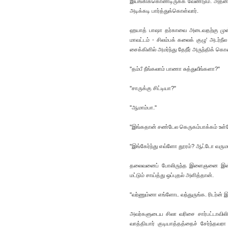
இயங்கிக்கொண்டிருக்க வேண்டும். அதனால்
அடிக்கடி பார்த்துக்கொள்வார்.
ஹயாத் பாஷா தர்காவை அடைவதற்கு முன்பாக
மாவட்டம் - சிலம்பக் கலைக் குழு' அடர
சைக்கிளில் அமர்ந்து தேநீர் அருந்திக் க
"தம்பீ நீங்கலாம் பாணா சுத்துவீங்களா?"
"சாருக்கு சிட்டியா?"
"ஆமாம்பா."
"இங்கதான் சண்டேல கெருகம்பாக்கம் உள்ள
"இங்கேர்ந்து எவ்ளோ தூரம்? ஆட்டோ வருமா
தலைவனைப் போலிருந்த இளைஞனை இன்னொ
மட்டும் சாய்த்து ஒப்புதல் அளித்தான்.
"வர்ணும்னா எங்ளோட வந்துருங்க. ரிடர்ன் இ
அவர்களுடைய சிலா வரிசை சார்பட்டாவிலிரு
வாத்தியார் குடியாத்தத்தைச் சேர்ந்தவ