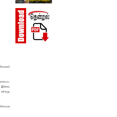
 உசேனைப்
 விளையாட
 இல்லை.
 உள்ளது.
்சிக்கான