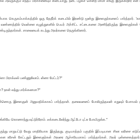
 அவருக்கும் எந்தப் பிரச்சனையும் கிடையாது. நடை பழகச் சென்ற மாமா எங்கு இருக்கிறார் என
 கெருகம்பாக்கத்தில் ஒரு தேநீர்க் கடையில் இரண்டு மூன்று இளைஞர்களைப் பார்த்தார். 'காஞ
்நீல வண்ணத்தில் வெள்ளை எழுத்துகளில் பெயர் அச்சிட்ட சட்டைகளை அணிந்திருந்த இளைஞர்கள் 
ொண்டிருந்தார்கள். சாலையைக் கடந்து அவர்களை நெருங்கினார்.
ோ பிராக்டீஸ் பண்ணுவோம். ன்னா மேட்டர்?"
? நான் வந்து பார்க்கலாமா?"
ரு இளைஞன் அனுமதிக்காகப் பார்த்தான். தலைவனைப் போலிருந்தவன் எதுவும் பேசாமல
ங்கியே கொணாந்து வுட்டுர்ரோம். டீக்கடைலேர்ந்து ஆட்டோ புட்சு போயிருங்க."
ந்து மாறுபட்டு வேறு மாதிரியாக இருந்தது. குடியாத்தம் பகுதில் இப்படியான சிலா வரிசை எடுப்
ரா என உசேன் கேட்டதும் இளைஞர்கள் அவரை ஆச்சரியமாகப் பார்த்தார்கள். அவர் புன்னகைத்தார்