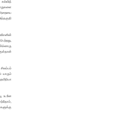
 கல்வித்
கிணறுகளை
ம் அறையை
ித்தகுதி
ு உசேனின்
பெற்றது,
இன்னொரு
்குள்தான்
சிலம்பம்
் யாரும்
ஹமீதியா
து, உடனே
ாந்தோம்,
்களுக்கு