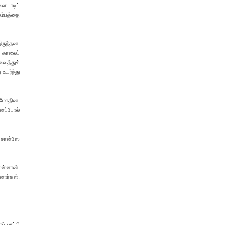
ளையாடிப்
ம்பத்தை
இருந்தன.
ு காலைப்
வைத்துக்
 உயர்ந்து
் மோதின.
னைப்போல்
் சான்ஸே
ொன்னான்.
னார்கள்.
் பரப்பி