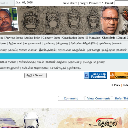
ஆக. 06, 2026
New User?
|
Forgot Password?
| Email:
bout us
sue
|
Previous Issues
|
Author Index
|
Category Index
|
Organization Index
|
E-Magazine
|
Classifieds
|
Digital
பார்வை
|
நேர்காணல்
|
சாதனையாளர்
|
நலம்வாழ
|
சிறுகதை
|
அன்புள்ள சிநேகிதியே
|
முன்னோடி
|
பயணம்
க்கதை
|
சமயம்
|
சினிமா சினிமா
|
இளந்தென்றல்
|
கதிரவனை கேளுங்கள்
|
ஹரிமொழி
|
நிகழ்வுகள்
|
மேலோர் 
ினிமா சினிமா
|
சின்னக்கதை
|
சமயம்
|
மேலோர் வாழ்வில்
|
ஹரிமொழி
|
பொது
|
சிறுகதை
வனை கேளுங்கள்
|
அன்புள்ள சிநேகிதியே
|
வாசகர்கடிதம்
|
முன்னோடி
< Prev
|
Ind