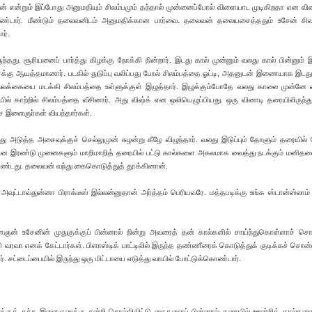
ன் என்றும் இப்போது அனுமதியும் சிலம்பமும் தந்தால் முன்னைப்போல் விளையாட முடிகிறதா என வி
கொண்டார். மீண்டும் தலைவனிடம் அனுமதிக்கான பார்வை. தலைவன் தலையசைத்ததும் உசேன் சில
ர்.
்தது. சூரியனைப் பார்த்து கிழக்கு நோக்கி நின்றார். இடது கால் முன்னும் வலது கால் பின்னும் 
ரிசைக்கு ஆயத்தமானார். படகில் துடுப்பு வலிப்பது போல் சிலம்பத்தை ஓட்டி, அதனுடன் இணையாக இடத
வலக்கையை மடக்கி சிலம்பத்தை உள்ளுக்குள் இழுத்தார். இழுக்கும்போதே வலது காலை முன்னே 
ுகையில் காற்றில் சிலம்பத்தை வீசினார். அது விஷ்க் என ஒலியெழுப்பியது. ஒரு வினாடி தரையிலிருந்து
்சை இளைஞர்கள் வியந்தார்கள்.
அடுத்த அசைவுக்குச் செல்லுமுன் சுழன்று கீழே விழுந்தார். வலது இடுப்பும் தோளும் தரையில
பட்டென இரண்டு முனைகளும் மாறிமாறித் தரையில் பட்டு கால்களை அகலமாக வைத்து நடக்கும் மனித
ொண்டது. தலைவன் வந்து கைகொடுத்துத் தூக்கினான்.
வுட்டாவ்துன்னா பிராக்டீஸ் இல்லன்னுதான் அர்த்தம் பெரியவரே. மத்தபடிக்கு உங்க ஸ்டான்ஸ்லாம
ைஞன் உசேனின் முதுகுக்குப் பின்னால் நின்று அவரைத் தன் கால்களில் சாய்ந்துகொள்ளாச் ச
்கி வரவா எனக் கேட்டார்கள். பிளாஸ்டிக் பாட்டிலில் இருந்த தண்ணீரைக் கொடுத்துக் குடிக்கச் சொன்
். சட்டைப்பையில் இருந்து ஒரு மிட்டாயை எடுத்து வாயில் போட்டுக்கொண்டார்.
க்குத் தந்த இளைஞனுக்கு நன்றி சொல்லிவிட்டு கைகளைப் பின்னால் தரையில் ஊன்றிக் கால்களைப