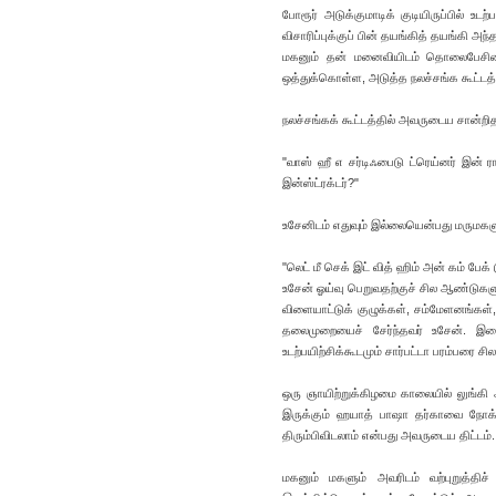
போரூர் அடுக்குமாடிக் குடியிருப்பில் 
விசாரிப்புக்குப் பின் தயங்கித் தயங்கி அ
மகனும் தன் மனைவியிடம் தொலைபேசியைத்
ஒத்துக்கொள்ள, அடுத்த நலச்சங்க கூட்டத்
நலச்சங்கக் கூட்டத்தில் அவருடைய சான்றி
"வாஸ் ஹீ எ சர்டிஃபைடு ட்ரெய்னர் இன் 
இன்ஸ்ட்ரக்டர்?"
உசேனிடம் எதுவும் இல்லையென்பது மருமகளுக
"லெட் மீ செக் இட் வித் ஹிம் அன் கம் பேக
உசேன் ஓய்வு பெறுவதற்குச் சில ஆண்டுகளுக
விளையாட்டுக் குழுக்கள், சம்மேளனங்கள்,
தலைமுறையைச் சேர்ந்தவர் உசேன். இவை
உடற்பயிற்சிக்கூடமும் சார்பட்டா பரம்பரை ச
ஒரு ஞாயிற்றுக்கிழமை காலையில் லுங்கி 
இருக்கும் ஹயாத் பாஷா தர்காவை நோக்கி 
திரும்பிவிடலாம் என்பது அவருடைய திட்டம்.
மகனும் மகளும் அவரிடம் வற்புறுத்திச