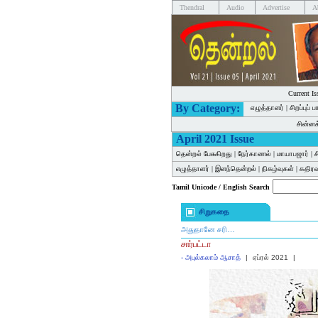
Thendral
Audio
Advertise
A
Current Is
By Category:
எழுத்தாளர்
|
சிறப்புப் 
சின்ன
April 2021 Issue
தென்றல் பேசுகிறது
|
நேர்காணல்
|
மாயாபஜார்
|
ச
எழுத்தாளர்
|
இளந்தென்றல்
|
நிகழ்வுகள்
|
கதிர
Tamil Unicode / English Search
சிறுகதை
அதுதானே சரி…
சார்பட்டா
-
அபுல்கலாம் ஆசாத்
|
ஏப்ரல் 2021
|