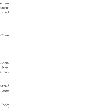
ன். நலம்
ொன்னார்.
ுமகளும்
ஃபிட்னஸ்
ு சிலம்ப
 முந்தைய
் திடல்
சாலையில்
டித்துத்
ொழுதும்