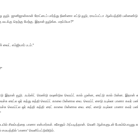
 நாலு வூடு. ஜானிஜான்கான் ரோட்டைப் பார்த்து நிண்ணா எட்டு வூடு, ராயப்பட்டா ஆஸ்பத்திரி பன்னண்டு
்கு வடக்கு தெற்கு மேற்கு. இதான் வூடுங்க. மறப்பியா?"
் வைட். எம்ஜியார் படம்."
?"
டு இதான் வூடு. ஃபர்ஸ்ட் ரெண்டு ரவுண்டுல லெஃப்ட் கால் முன்ன, ரைட்டு கால் பின்ன. இதான் ஸ
ெச்சு ரைட்ல ஒர் சுத்து சுத்தி லெஃப்ட் காலை பின்னால வை. லெஃப்ட் சைடு ஃபுல்லா பாணா கவர் பண
்சு லெஃப்ட்ல ஒர் சுத்தி சுத்தி ரைட் காலை பின்னால வை. ரைட் சைடு ஃபுல்லா பாணா கவர் பண
"
ேட்டையில் சிலம்பத்தை பாணா என்பார்கள். உசேனும் அப்படித்தான். வெளி ஆள்களுடன் பேசும்பொழுத
ில் சமயத்தில் 'பாணா' வெளிப்பட்டுவிடும்.