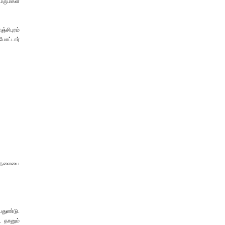
 மருமகள்
்சிபுரம்
மோட்டார்
் தலையை
பதுண்டு.
. தானும்