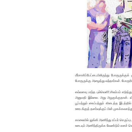
மீர்சாகிப்பேட்டையிலிருந்து போரூருக்க
போரூருக்கு அழைத்து வந்தார்கள். போரூரில் 
எவ்வளவு பரந்த புல்வெளி! சிலம்பம் எடுத
அனுமதி இல்லை. அது அழகுக்குதான். வ
பூப்பந்தும் கைப்பந்தும் கிடைத்த இடத்த
ஊரடங்குத் தளர்வுக்குப் பின் முகக்கவசத்
காலையில் லுங்கி அணிந்து ரப்பர் செருப்
உடையும் அணிந்திருக்க வேண்டும் எனச் சொல