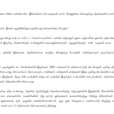
ளை அலோ பண்லியாமே. இங்கல்லாம் அப்படித்தான் மாமா. வேணும்னா உங்களுக்கு ஆன்லைன்ல ட்ராக் 
க்கலாம். இவன் சவூதிலேர்ந்து வரும்போது கொணாந்தா போதும்."
ந்து வர்ரது கஷ்டம். சார்ட்டட் ஃப்ளைட்ல டிக்கெட் வாங்கி வந்தாலும் துபை வழியாவோ ஓமான் வழியா
 இருக்கு. வேணான்றார். எமர்ஜென்சி எதாவதுன்னாதான் - நவூதுபில்லாஹ் - சாரி - வருவார் மாமா.
ுக்கு நடுவில் இத்தனை ஆண்டுகளாக வாழ்ந்த உசேனுக்கு போரூரில் அடுக்குமாடிக் குடியிருப்ப
முடிந்துவிட்டன. சென்னையில் இருக்கும் 200+ மாநகராட்சி விளையாட்டுத் திடல்களுள் மூன்று தி
ையாது. சேப்பாக்கம், கோபாலபுரம், சாந்தோம். மாற்றலாகி மாற்றலாகி இந்த மூன்று திடல்களில் உடற்ப
ுந்தார். நேரு ஸ்டேடியத்தின் சுற்று வட்டாரத்தில் இருக்கும் உடற்பயிற்சி எடைக்கற்கள், கர்லாக்
கள் அந்நாள்களில் கிடையாது.
ுக்கு ஏற்ற உடல்வாகு. ஆண்டு ஆயிரத்துத் தொள்ளாயிரத்து அறுபதுகளின் இறுதியில் மீர்சாகிப்பே
ான கைகலப்பில், கவுன்சிலரின் மீது நாட்டு ஓடுகளைக் கூரையிலிருந்து பிரித்து வீசினார்கள். 
ு ஓடுகளைத் தன் முதுகில் வாங்கிக்கொண்டார். ஒரு ஓடு அவருடைய மண்டையில் விழுந்து 
் எனக் கூட்டம் அதிகமான பின் கைகலப்பு நின்றது.