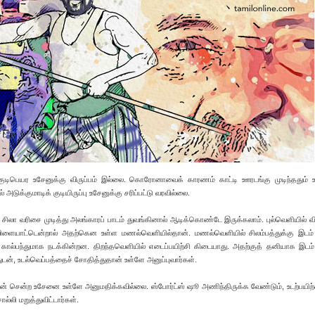
ுக் குடிபெயர உசேனுக்கு விருப்பம் இல்லை. கொரோனாவைக் காரணம் காட்டி ஊரடங்கு முடிந்ததும்
அடுக்குமாடிக் குடியிருப்பு உசேனுக்கு சரிப்பட்டு வரவில்லை.
்து சிலா வரிசை முடித்து அலங்காரப் பாடம் துவங்கினால் ஆடிக்கொண்டே இருக்கலாம். புல்வெளியில்
ிளையாட்டென்றால் அதற்கென உள்ள மணல்வெளியில்தான். மணல்வெளியில் சிலம்பத்துக்கு இடம்
ில் கால்பந்துமாக நடக்கின்றன. திறந்தவெளியில் எடைப்பயிற்சி கிடையாது. அதற்குத் தனியாக இடம்
துடன், உடல்வெப்பத்தைச் சோதித்துதான் உள்ளே அனுப்புவார்கள்.
புடன் சென்ற உசேனை உள்ளே அனுமதிக்கவில்லை. ஸ்போர்ட்ஸ் ஷூ அணிந்திருக்க வேண்டும், உடற்பயிற
்லி மறுத்துவிட்டார்கள்.