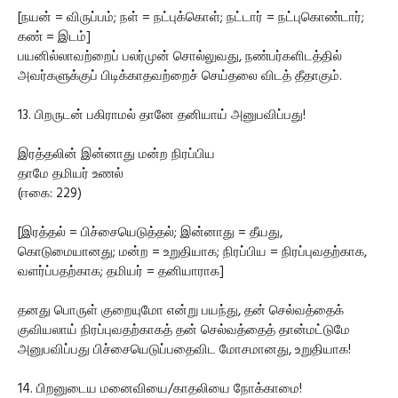
[நயன் = விருப்பம்; நள் = நட்புக்கொள்; நட்டார் = நட்புகொண்டார்;
கண் = இடம்]
பயனில்லாவற்றைப் பலர்முன் சொல்லுவது, நண்பர்களிடத்தில்
அவர்களுக்குப் பிடிக்காதவற்றைச் செய்தலை விடத் தீதாகும்.
13. பிறருடன் பகிராமல் தானே தனியாய் அனுபவிப்பது!
இரத்தலின் இன்னாது மன்ற நிரப்பிய
தாமே தமியர் உணல்
(ஈகை: 229)
[இரத்தல் = பிச்சையெடுத்தல்; இன்னாது = தீயது,
கொடுமையானது; மன்ற = உறுதியாக; நிரப்பிய = நிரப்புவதற்காக,
வளர்ப்பதற்காக; தமியர் = தனியாராக]
தனது பொருள் குறையுமோ என்று பயந்து, தன் செல்வத்தைக்
குவியலாய் நிரப்புவதற்காகத் தன் செல்வத்தைத் தான்மட்டுமே
அனுபவிப்பது பிச்சையெடுப்பதைவிட மோசமானது, உறுதியாக!
14. பிறனுடைய மனைவியை/காதலியை நோக்காமை!