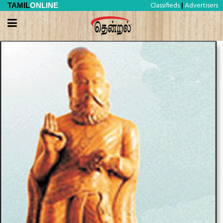
Classifieds
Advertisers
TAMIL
ONLINE
|