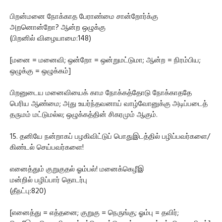
பிறன்மனை நோக்காத பேராண்மை சான்றோர்க்கு
அறனொன்றோ? ஆன்ற ஒழுக்கு
(பிறனில் விழையாமை:148)
[மனை = மனைவி; ஒன்றோ = ஒன்றுமட்டுமா; ஆன்ற = நிரம்பிய;
ஒழுக்கு = ஒழுக்கம்]
பிறனுடைய மனைவியைக் காம நோக்கத்தோடு நோக்காததே
பெரிய ஆண்மை; அது உயர்ந்தவனாய் வாழ்வோனுக்கு அடிப்படைத்
தருமம் மட்டுமல்ல; ஒழுக்கத்தின் சிகரமும் ஆகும்.
15. தனியே நன்றாகப் பழகிவிட்டுப் பொதுஇடத்தில் பழிப்பவர்களை/
கிண்டல் செய்பவர்களை!
எனைத்தும் குறுகுதல் ஓம்பல்! மனைக்கெழீஇ
மன்றில் பழிப்பார் தொடர்பு
(தீநட்பு:820)
[எனைத்து = எத்தனை; குறுகு = நெருங்கு; ஓம்பு = தவிர்;