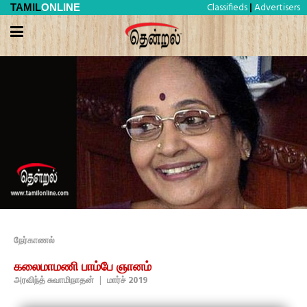
Classifieds
Advertisers
TAMIL
ONLINE
|
நேர்காணல்
கலைமாமணி பாம்பே ஞானம்
அரவிந்த் சுவாமிநாதன்
|
மார்ச் 2019