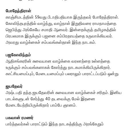
போதேந்திராள்
காஞ்சிமடத்தின் 59வது பீடாதிபதியாக இருந்தவர் போதேந்திராள்.
கோவிந்தபுரத்தில் வாழ்ந்து, வாழ்நாள் இறுதிவரை ராமநாமத்தை
ஜெபித்து அங்கேயே சமாதி ஆனவர். இன்றைக்குத் தமிழகத்தில்
பிரபலமாக இருக்கும் பஜனை சம்பிரதாயத்தை உருவாக்கியவர்.
அவரது வாழ்க்கைச் சம்பவங்கள்தான் இந்த நாடகம்.
பஜகோவிந்தம்
ஆதிசங்கரரின் சுவையான வாழ்க்கை வரலாற்றை உள்ளத்தை
உருக்கும் சம்பவங்களாகக் கோர்த்து நாடகமாக்கியிருக்கிறார்.
காட்சியமைப்பும், மேடையமைப்பும் பலராலும் பாராட்டப்படும் ஒன்று.
ஜயதேவர்
அஷ்டபதி தந்த ஜயதேவரின் சுவையான வாழ்க்கைச் சரிதம். இனிய
பாடல்களுடன் சேர்த்து 40 தடவைக்கு மேல் இதனை
மேடையேற்றியிருக்கிறார் பாம்பே ஞானம்.
பகவான் ரமணர்
பார்த்தவர்கள் பாராட்டும் இந்த நாடகத்திற்கு அரங்கேறும்