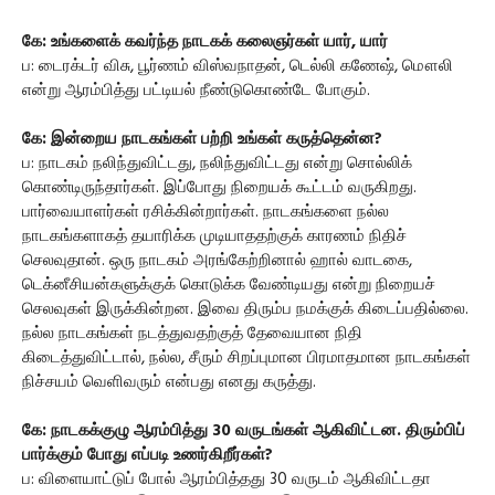
கே: உங்களைக் கவர்ந்த நாடகக் கலைஞர்கள் யார், யார்
ப: டைரக்டர் விசு, பூர்ணம் விஸ்வநாதன், டெல்லி கணேஷ், மௌலி
என்று ஆரம்பித்து பட்டியல் நீண்டுகொண்டே போகும்.
கே: இன்றைய நாடகங்கள் பற்றி உங்கள் கருத்தென்ன?
ப: நாடகம் நலிந்துவிட்டது, நலிந்துவிட்டது என்று சொல்லிக்
கொண்டிருந்தார்கள். இப்போது நிறையக் கூட்டம் வருகிறது.
பார்வையாளர்கள் ரசிக்கின்றார்கள். நாடகங்களை நல்ல
நாடகங்களாகத் தயாரிக்க முடியாததற்குக் காரணம் நிதிச்
செலவுதான். ஒரு நாடகம் அரங்கேற்றினால் ஹால் வாடகை,
டெக்னீசியன்களுக்குக் கொடுக்க வேண்டியது என்று நிறையச்
செலவுகள் இருக்கின்றன. இவை திரும்ப நமக்குக் கிடைப்பதில்லை.
நல்ல நாடகங்கள் நடத்துவதற்குத் தேவையான நிதி
கிடைத்துவிட்டால், நல்ல, சீரும் சிறப்புமான பிரமாதமான நாடகங்கள்
நிச்சயம் வெளிவரும் என்பது எனது கருத்து.
கே: நாடகக்குழு ஆரம்பித்து 30 வருடங்கள் ஆகிவிட்டன. திரும்பிப்
பார்க்கும் போது எப்படி உணர்கிறீர்கள்?
ப: விளையாட்டுப் போல் ஆரம்பித்தது 30 வருடம் ஆகிவிட்டதா