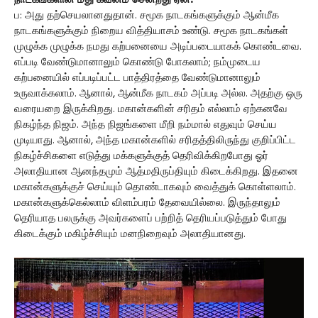
நாடகங்களின் மீது கவனம் சென்றது ஏன்?
ப: அது தற்செயலானதுதான். சமூக நாடகங்களுக்கும் ஆன்மீக
நாடகங்களுக்கும் நிறைய வித்தியாசம் உண்டு. சமூக நாடகங்கள்
முழுக்க முழுக்க நமது கற்பனையை அடிப்படையாகக் கொண்டவை.
எப்படி வேண்டுமானாலும் கொண்டு போகலாம்; நம்முடைய
கற்பனையில் எப்படிப்பட்ட பாத்திரத்தை வேண்டுமானாலும்
உருவாக்கலாம். ஆனால், ஆன்மீக நாடகம் அப்படி அல்ல. அதற்கு ஒரு
வரையறை இருக்கிறது. மகான்களின் சரிதம் எல்லாம் ஏற்கனவே
நிகழ்ந்த நிஜம். அந்த நிஜங்களை மீறி நம்மால் எதுவும் செய்ய
முடியாது. ஆனால், அந்த மகான்களில் சரிதத்திலிருந்து குறிப்பிட்ட
நிகழ்ச்சிகளை எடுத்து மக்களுக்குத் தெரிவிக்கிறபோது ஓர்
அலாதியான ஆனந்தமும் ஆத்மதிருப்தியும் கிடைக்கிறது. இதனை
மகான்களுக்குச் செய்யும் தொண்டாகவும் வைத்துக் கொள்ளலாம்.
மகான்களுக்கெல்லாம் விளம்பரம் தேவையில்லை. இருந்தாலும்
தெரியாத பலருக்கு அவர்களைப் பற்றித் தெரியப்படுத்தும் போது
கிடைக்கும் மகிழ்ச்சியும் மனநிறைவும் அலாதியானது.