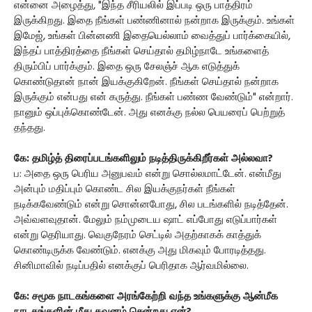
என்னை அழைத்து, "இந்த சீரியலில் இப்படி ஒரு பாத்திரம்
இருக்கிறது. இதை நீங்கள் பண்ணினால் நன்றாக இருக்கும். உங்கள்
இமேஜ், உங்கள் பின்னணி இதையெல்லாம் வைத்துப் பார்க்கையில்,
இந்தப் பாத்திரத்தை நீங்கள் செய்தால் தமிழ்நாடே உங்களைத்
திரும்பிப் பார்க்கும். இதை ஒரு சேலஞ்ச் ஆக எடுத்துக்
கொண்டுதான் நான் இயக்குகிறேன். நீங்கள் செய்தால் நன்றாக
இருக்கும் என்பது என் கருத்து. நீங்கள் பண்ண வேண்டும்" என்றார்.
நானும் ஒப்புக்கொண்டேன். அது எனக்கு நல்ல பெயரைப் பெற்றுத்
தந்தது.
கே: தமிழ்த் திரைப்படங்களிலும் நடித்திருக்கிறீர்கள் அல்லவா?
ப: அதை ஒரு பெரிய அனுபவம் என்று சொல்லமாட்டேன். என்மீது
அன்பும் மதிப்பும் கொண்ட சில இயக்குநர்கள் நீங்கள்
நடிக்கவேண்டும் என்று சொன்னபோது, சில படங்களில் நடித்தேன்.
அவ்வளவுதான். மேலும் நம்முடைய ஷாட் எப்போது எடுப்பார்கள்
என்று தெரியாது. வெகுநேரம் செட்டில் அதற்காகக் காத்துக்
கொண்டிருக்க வேண்டும். எனக்கு அது மிகவும் போரடித்தது.
சினிமாவில் நடிப்பதில் எனக்குப் பெரிதாக ஆர்வமில்லை.
கே: சமூக நாடகங்களை அரங்கேற்றி வந்த உங்களுக்கு ஆன்மீக