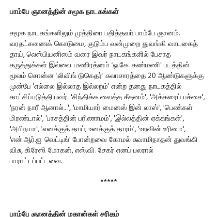
பாம்பே ஞானத்தின் சமூக நாடகங்கள்
சமூக நாடகங்களிலும் முத்திரை பதித்தவர் பாம்பே ஞானம்.
வரதட்சணைக் கொடுமை, குடும்ப வன்முறை துவங்கி வாடகைத்
தாய், லெஸ்பியனிஸம் வரை இவர் நாடகங்களில் பேசாத
கருத்துக்கள் இல்லை. மணிரத்னம் 'ஓ.கே. கண்மணி' படத்தின்
மூலம் சொன்ன 'லிவிங் டுகெதர்' கலாசாரத்தை 20 ஆண்டுகளுக்கு
முன்பே 'எல்லை இல்லாத இல்லறம்' என்ற தனது நாடகத்தில்
காட்சிப்படுத்தியவர். 'சிந்திக்க வைத்த சீதனம்', 'அக்கரைப் பச்சை',
'நரன் நாரீ ஆனால்...', 'மாமியார் மைனஸ் இன் லாஸ்', 'பெண்கள்
மிரண்டால்', 'பாசத்தின் பரிணாமம்', 'இல்லத்தின் ஏக்கங்கள்',
'அபிநயா', 'எனக்குத் தாய்; உனக்குத் தாரம்', 'உறவின் உரிமை',
'என்.ஆர்.ஐ. வெட்டிங்' போன்றவை கோமல் சுவாமிநாதன் துவங்கி
விசு, கிரேஸி மோகன், எஸ்.வி. சேகர் எனப் பலரால்
பாராட்டப்பட்டவை.
*****
பாம்பே ஞானத்தின் மகான்கள் சரிதம்