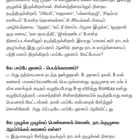
துவங்கினார். ஏழு முதல் 70 வயதுவரை எல்லா வயதினரும் இவரது
குழுவில் இருக்கிறார்கள். சின்னத்திரையிலும் நிறைய
நடித்திருக்கிறார். 'பிரேமி', 'சஹானா', 'பல்லாங்குழி', 'சிதம்பர
ரகசியம்' போன்ற தொலைக்காட்சி சீரியல்கள் மிகவும்
புகழ்பெற்றவை. 'ஆஹா', 'ஏய் நீ ரொம்ப அழகா இருக்க', 'ஒருநாள்
ஒரு கனவு', 'நள தமயந்தி', 'ஜிகர்தண்டா' போன்ற
திரைப்படங்களிலும் நடித்திருக்கிறார். இவரது 'மகாலட்சுமி நாடகக்
குழு'வுக்கு இது முப்பதாம் ஆண்டு. தனது நாடக வாழ்க்கையைப்
பற்றி மனம் திறக்கிறார் பாம்பே ஞானம். கேட்போமா?
கே: பாம்பே ஞானம் - பெயர்க்காரணம்?
ப: அது தற்செயலாக நடந்த ஒன்றுதான். B. ஞானம் தான். B என்
கணவர் பாலசுப்பிரமணியன் பெயருக்கானது. ஒருமுறை டைரக்டர்
விசு எனக்குக் கடிதம் எழுதியபோது B-ஐ விரித்து Bombay என்று
எழுதியிருந்தார். பாலசந்தரின் சின்னத்திரையில் நடித்தபோது எனது
பெயரைக் கேட்டார்கள். நான் பாம்பே என்பதைச் சேர்த்துச்
சொன்னேன். அது அப்படியே பாம்பே ஞானம் ஆகிவிட்டது.
கே: முழுக்க முழுக்கப் பெண்களைக் கொண்ட நாடக்குழுவை
ஆரம்பிக்கக் காரணம் என்ன?
ப: இருபாலரும் சேர்ந்து நடிக்கும் நாடகக் குழுக்கள் நிறைய