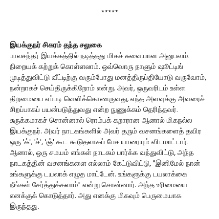
*****
இயக்குநர் சிகரம் தந்த சலுகை
பாலசந்தர் இயக்கத்தில் நடித்தது மிகச் சுவையான அனுபவம்.
நிறையக் கற்றுக் கொள்ளலாம். ஒவ்வொரு நாளும் ஷூட்டிங்
முடித்துவிட்டு வீட்டிற்கு வரும்போது மனத்திருப்தியோடு வருவோம்,
நன்றாகச் செய்திருக்கிறோம் என்று. அவர், ஒருவரிடம் உள்ள
திறமையை எப்படி வெளிக்கொணருவது, எந்த அளவுக்கு அவரைச்
சிறப்பாகப் பயன்படுத்துவது என்ற நுணுக்கம் தெரிந்தவர்.
சுருக்கமாகச் சொன்னால் ரொம்பக் கறாரான ஆனால் மிகநல்ல
இயக்குநர். அவர் நாடகங்களில் அவர் தரும் வசனங்களைத் தவிர
ஒரு 'க்', 'ச்', 'ஞ்' கூட கூடுதலாகப் பேச யாரையும் விடமாட்டார்.
ஆனால், ஒரு சமயம் எங்கள் நாடகம் பார்க்க வந்துவிட்டு, அந்த
நாடகத்தின் வசனங்களை எல்லாம் கேட்டுவிட்டு, "இனிமேல் நான்
உங்களுக்கு டயலாக் எழுத மாட்டேன். உங்களுக்கு டயலாக்கை
நீங்கள் சேர்த்துக்கலாம்" என்று சொன்னார். அந்த உரிமையை
எனக்குக் கொடுத்தார். அது எனக்கு மிகவும் பெருமையாக
இருந்தது.