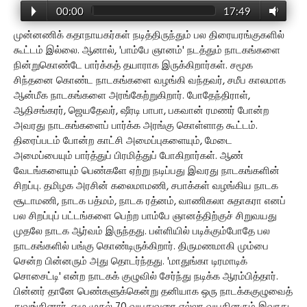
00:00
17:49
முன்னணிக் கதாநாயகர்கள் நடித்திருந்தும் பல திரையரங்குகளில்
கூட்டம் இல்லை. ஆனால், 'பாம்பே ஞானம்' நடத்தும் நாடகங்களை
நின்றுகொண்டே பார்க்கத் தயாராக இருக்கிறார்கள். சமூக
சிந்தனை கொண்ட நாடகங்களை வழங்கி வந்தவர், சமீப காலமாக
ஆன்மீக நாடகங்களை அரங்கேற்றுகிறார். போதேந்திராள்,
ஆதிசங்கரர், ஜெயதேவர், ஷீரடி பாபா, பகவான் ரமணர் போன்ற
அவரது நாடகங்களைப் பார்க்க அரங்கு கொள்ளாத கூட்டம்.
திரைப்படம் போன்ற காட்சி அமைப்புகளையும், மேடை
அமைப்பையும் பார்த்துப் பிரமித்துப் போகிறார்கள். ஆண்
வேடங்களையும் பெண்களே ஏற்று நடிப்பது இவரது நாடகங்களின்
சிறப்பு. தமிழக அரசின் கலைமாமணி, சபாக்கள் வழங்கிய நாடக
சூடாமணி, நாடக பத்மம், நாடக ரத்னம், வாணிகலா சுதாகரா எனப்
பல சிறப்புப் பட்டங்களை பெற்ற பாம்பே ஞானத்திற்குச் சிறுவயது
முதலே நாடக ஆர்வம் இருந்தது. பள்ளியில் படிக்கும்போதே பல
நாடகங்களில் பங்கு கொண்டிருக்கிறார். திருமணமாகி மும்பை
சென்ற பின்னரும் அது தொடர்ந்தது. 'மாதுங்கா டிரமாடிக்
சொசைட்டி' என்ற நாடகக் குழுவில் சேர்ந்து நடிக்க ஆரம்பித்தார்.
பின்னர் தானே பெண்களுக்கென்று தனியாக ஒரு நாடக்ககுழுவைத்