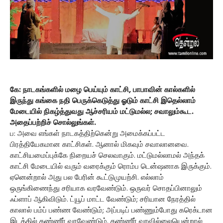
கே: நாடகங்களில் மழை பெய்யும் காட்சி, பாபாவின் கால்களில்
இருந்து கங்கை நதி பெருக்கெடுத்து ஓடும் காட்சி இதெல்லாம்
மேடையில் நிகழ்த்துவது ஆச்சரியம் மட்டுமல்ல; சவாலும்கூட.
அதைப்பற்றிச் சொல்லுங்கள்.
ப: அவை எங்கள் நாடகத்திற்கென்று அமைக்கப்பட்ட
பிரத்தியேகமான காட்சிகள். ஆனால் மிகவும் சவாலானவை.
காட்சியமைப்புக்கே நிறையச் செலவாகும். மட்டுமல்லாமல் அந்தக்
காட்சி மேடையில் வரும் வரைக்கும் ரொம்ப டென்ஷனாக இருக்கும்.
ஏனென்றால் அது பல பேரின் கூட்டுமுயற்சி. எல்லாம்
ஒருங்கிணைந்து சரியாக வரவேண்டும். ஒருவர் சொதப்பினாலும்
ஃப்ளாப் ஆகிவிடும். ட்யூப் மாட்ட வேண்டும்; சரியான நேரத்தில்
காலால் பம்ப் பண்ண வேண்டும்; அப்படிப் பண்ணும்போது கரெக்டான
இடத்தில் தண்ணீர் வரவேண்டும். தண்ணீர் வரவில்லையென்றால்