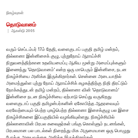
நிகழ்வுகள்
தொடுவானம்
|
ஆகஸ்டு 2005
வரும் செப்டம்பர் 17ம் தேதி, வளைகுடாப் பகுதி தமிழ் மன்றம்,
தில்லானா இன்னிசைக் குழு, புற்றுநோய் ஆராய்ச்சி
நிறுவனத்திற்கான உதவியமைப்பு ஆகிய மூன்று அமைப்புக்களும்
இணைந்து 'தொடுவானம்' என்ற ஒரு மாபெரும் இன்னிசை, நடன
நிகழ்ச்சியை அளிக்க இருக்கிறார்கள். சென்னை அடையாறில்
அமைந்துள்ள புற்று நோய் ஆராய்ச்சிக் கழகத்திற்கு நிதி திரட்டும்
நோக்கத்துடன் தமிழ் மன்றம், தில்லானா வின் 'தொடுவானம்'
இன்னிசை நடன நிகழ்ச்சியை ஏற்பாடு செய்து வருகிறது
வளைகுடாப் பகுதி தமிழன்பர்களின் ஏகோபித்த ஆதரவையும்
வரவேற்பையும் பெற்ற புகழ்பெற்ற தில்லானா இசைக்குழு பல இசை
நிகழ்ச்சிகளை இப்பகுதியில் வழங்கியுள்ளது. நிகழ்ச்சியில்
தில்லானாவின் பிரபல கலைஞர்கள் பங்கு கொள்ளும் நடனங்கள்,
பிரபலமான பல பாடல்கள் நிறைந்து மிக அருமையான ஒரு பொழுது
போக்கு அனுபவத்தை அளிக்க இருக்கிறார்கள்.