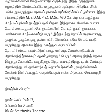
ஆராய்ச்சிகளை மேற்கொண்டு வருகிறது. இந்த மருத்துவக்
கழகத்தில் அளிக்கப்படும் மருத்துவப் படிப்புகள் இந்தியாவின்
பல்வேறு மருத்துவ அமைப்புகளால் அங்கீகரிக்கப்பட்டுள்ளன. இந்த
நிலையத்தில் M.h, D.M, PhD, M.Sc, M.D போன்ற பல மருத்துவ
மேற்படிப்புக்கள் நடத்தப்படுகின்றன. இத்தகைய மேன்மையான
கொள்கை களுடன், பொதுமக்களின் நோய்த் துயர் துடைப்புப்
பணிகளை மேற்கொண்டு வரும் இந்த புற்று நோய்க் கழகமானது,
முழுக்க முழுக்க ஒரு தன்னாட்சி அமைப்பாகவே செயல் பட்டு
வருகிறது. ஆகவே இந்த மருத்துவ அமைப்பின்
தொடர்ச்சிக்காகவும், அவர்களது உன்னத செயல்பாடுகளின்
நோக்கத்திற்காகவும் ஆண்டுதோறும் பெரும் அளவு நிதித் தேவை
இருந்து கொண்டே வருகிறது. அந்த மையத்திற்கு உதவி செய்யும்
நோக்கத்துடன் தன்னார்வத் தொண்டர்களின் முயற்சியினால்
கேன்சர் இன்ஸ்டிட்யூட் ·பவுண்டேஷன் என்ற அமைப்பு செயலாற்றி
வருகிறது.
நிகழ்ச்சி விபரம்:
நாள்: செப்டம்பர் 17,
பிற்பகல் 5:30 மணி
இடம்: Smithwick Theatre,