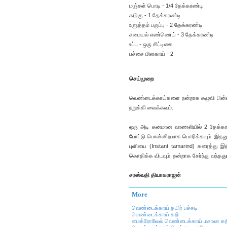
மஞ்சள் பொடி - 1/4 தேக்கரண்டி
கடுகு - 1 தேக்கரண்டி
உளுத்தம் பருப்பு - 2 தேக்கரண்டி
சமையல் எண்ணெய் - 3 தேக்கரண்டி
உப்பு - ஒரு சிட்டிகை
பச்சை மிளகாய் - 2
செய்முறை
வெண்டைக்காய்களை நன்றாக கழுவி பின்னர்
நறுக்கி வைக்கவும்.
ஒரு அடி கனமான வாணலியில் 2 தேக்கர
போட்டு பொன்னிறமாக பொரிக்கவும். இதனுடன
புளியை (Instant tamarind) கரைத்து இதி
கொதிக்க விடவும். நன்றாக சேர்ந்து வந்ததும
சரஸ்வதி தியாகராஜன்
More
வெண்டைக்காய் தயிர் பச்சடி
வெண்டைக்காய் கறி
மைக்ரோவேவ் வெண்டைக்காய் மசாலா கற