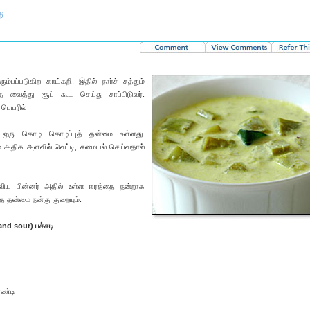
றி
ம்பப்படுகிற காய்கறி. இதில் நார்ச் சத்தும்
 வைத்து சூப் கூட செய்து சாப்பிடுவர்.
 பெயரில்
்கு ஒரு கொழ கொழப்புத் தன்மை உள்ளது.
் அதிக அளவில் வெட்டி, சமையல் செய்வதால்
விய பின்னர் அதில் உள்ள ஈரத்தை நன்றாக
்த தன்மை நன்கு குறையும்.
 and sour) பச்சடி
ரண்டி