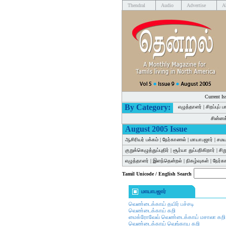
Thendral
Audio
Advertise
A
Current Is
By Category:
எழுத்தாளர்
|
சிறப்புப் 
சின்ன
August 2005 Issue
ஆசிரியர் பக்கம்
|
நேர்காணல்
|
மாயாபஜார்
|
சமய
குறுக்கெழுத்துப்புதிர்
|
சூர்யா துப்பறிகிறார்
|
சி
எழுத்தாளர்
|
இளந்தென்றல்
|
நிகழ்வுகள்
|
நேர்
Tamil Unicode / English Search
மாயாபஜார்
வெண்டைக்காய் தயிர் பச்சடி
வெண்டைக்காய் கறி
மைக்ரோவேவ் வெண்டைக்காய் மசாலா கறி
வெண்டைக்காய் வெங்காய கறி