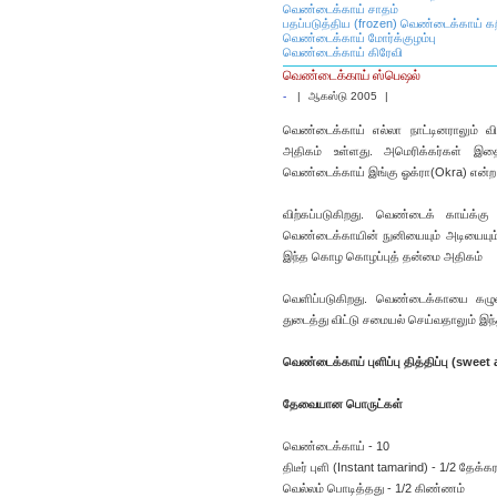
வெண்டைக்காய் சாதம்
பதப்படுத்திய (frozen) வெண்டைக்காய் க
வெண்டைக்காய் மோர்க்குழம்பு
வெண்டைக்காய் கிரேவி
வெண்டைக்காய் ஸ்பெஷல்
-
|
ஆகஸ்டு 2005
|
வெண்டைக்காய் எல்லா நாட்டினராலும் விரு
அதிகம் உள்ளது. அமெரிக்கர்கள் இதை
வெண்டைக்காய் இங்கு ஓக்ரா(Okra) என்ற
விற்கப்படுகிறது. வெண்டைக் காய்க
வெண்டைக்காயின் நுனியையும் அடியையும
இந்த கொழ கொழப்புத் தன்மை அதிகம்
வெளிப்படுகிறது. வெண்டைக்காயை கழு
துடைத்து விட்டு சமையல் செய்வதாலும் இந
வெண்டைக்காய் புளிப்பு தித்திப்பு (sweet
தேவையான பொருட்கள்
வெண்டைக்காய் - 10
திடீர் புளி (Instant tamarind) - 1/2 தேக்க
வெல்லம் பொடித்தது - 1/2 கிண்ணம்