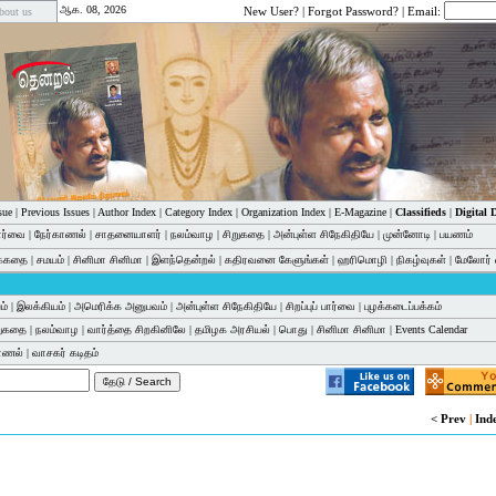
ஆக. 08, 2026
New User?
|
Forgot Password?
| Email:
bout us
sue
|
Previous Issues
|
Author Index
|
Category Index
|
Organization Index
|
E-Magazine
|
Classifieds
|
Digital
பார்வை
|
நேர்காணல்
|
சாதனையாளர்
|
நலம்வாழ
|
சிறுகதை
|
அன்புள்ள சிநேகிதியே
|
முன்னோடி
|
பயணம்
க்கதை
|
சமயம்
|
சினிமா சினிமா
|
இளந்தென்றல்
|
கதிரவனை கேளுங்கள்
|
ஹரிமொழி
|
நிகழ்வுகள்
|
மேலோர் 
ம்
|
இலக்கியம்
|
அமெரிக்க அனுபவம்
|
அன்புள்ள சிநேகிதியே
|
சிறப்புப் பார்வை
|
புழக்கடைப்பக்கம்
றுகதை
|
நலம்வாழ
|
வார்த்தை சிறகினிலே
|
தமிழக அரசியல்
|
பொது
|
சினிமா சினிமா
|
Events Calendar
காணல்
|
வாசகர் கடிதம்
< Prev
|
Ind