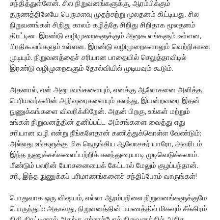
சந்தித்துள்ளேன். சில நிறுவனங்களுக்கு, ஆரம்பிக்கும்
தருணத்திலேயே பெருமளவு முதற்சுற்று மூலதனம் கிட்டியது. சில
நிறுவனங்கள் சிறிது காலம் கழித்தே சிறிது சிறிதாக மூலதனம்
திரட்டின. இரண்டு வழிமுறைகளுக்கும் அனுகூலங்களும் உள்ளன,
பிரதிகூலங்களும் உள்ளன. இரண்டு வழிமுறைகளாலும் வெற்றிகாண
முடியும். நிறுவனத்தைச் சரியான பாதையில் செலுத்தாவிடில்
இரண்டு வழிமுறைகளும் தோல்வியில் முடியவும் கூடும்.
அதனால், என் அனுபவங்களையும், எனக்கு ஆலோசனை அளித்த
பெரியவர்களின் அறிவுரைகளையும் கலந்து, இயன்றவரை இதன்
நுணுக்கங்களை விவரிக்கிறேன். அதன் பிறகு, உங்கள் மற்றும்
உங்கள் நிறுவனத்தின் தனிப்பட்ட அம்சங்களை வைத்து எது
சரியான வழி என்று நீங்களேதான் கணித்துக்கொள்ள வேண்டும்;
அல்லது உங்களுக்கு மிக நெருங்கிய ஆலோசகர் யாரோ, அவரிடம்
இந்த நுணுக்கங்களைப்பற்றிக் கலந்துரையாடி முடிவெடுக்கலாம்.
மீண்டும் பலரின் யோசனையைக் கேட்டால் மேலும் குழப்பந்தான்.
சரி, இந்த நுணுக்கப் பரிமாணங்களைச் சந்திப்போம் வாருங்கள்!
பொதுவாக ஒரு விஷயம், எல்லா ஆரம்பநிலை நிறுவனங்களுக்குமே
பொருந்தும்: அதாவது, நிறுவனத்தின் பயணத்தில் மிகவும் சீக்கிரம்