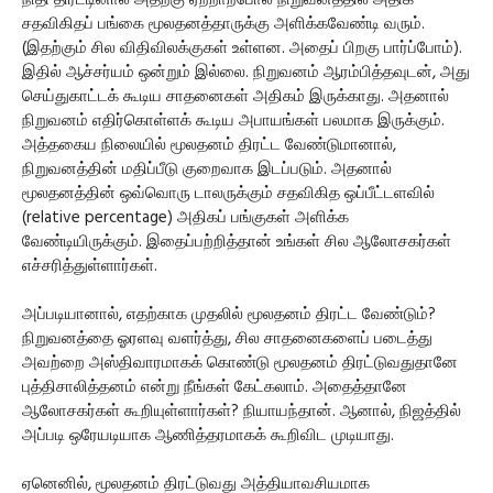
நிதி திரட்டினால் அதற்கு ஏற்றாற்போல் நிறுவனத்தில் அதிக
சதவிகிதப் பங்கை மூலதனத்தாருக்கு அளிக்கவேண்டி வரும்.
(இதற்கும் சில விதிவிலக்குகள் உள்ளன. அதைப் பிறகு பார்ப்போம்).
இதில் ஆச்சர்யம் ஒன்றும் இல்லை. நிறுவனம் ஆரம்பித்தவுடன், அது
செய்துகாட்டக் கூடிய சாதனைகள் அதிகம் இருக்காது. அதனால்
நிறுவனம் எதிர்கொள்ளக் கூடிய அபாயங்கள் பலமாக இருக்கும்.
அத்தகைய நிலையில் மூலதனம் திரட்ட வேண்டுமானால்,
நிறுவனத்தின் மதிப்பீடு குறைவாக இடப்படும். அதனால்
மூலதனத்தின் ஒவ்வொரு டாலருக்கும் சதவிகித ஒப்பீட்டளவில்
(relative percentage) அதிகப் பங்குகள் அளிக்க
வேண்டியிருக்கும். இதைப்பற்றித்தான் உங்கள் சில ஆலோசகர்கள்
எச்சரித்துள்ளார்கள்.
அப்படியானால், எதற்காக முதலில் மூலதனம் திரட்ட வேண்டும்?
நிறுவனத்தை ஓரளவு வளர்த்து, சில சாதனைகளைப் படைத்து
அவற்றை அஸ்திவாரமாகக் கொண்டு மூலதனம் திரட்டுவதுதானே
புத்திசாலித்தனம் என்று நீங்கள் கேட்கலாம். அதைத்தானே
ஆலோசகர்கள் கூறியுள்ளார்கள்? நியாயந்தான். ஆனால், நிஜத்தில்
அப்படி ஒரேயடியாக ஆணித்தரமாகக் கூறிவிட முடியாது.
ஏனெனில், மூலதனம் திரட்டுவது அத்தியாவசியமாக