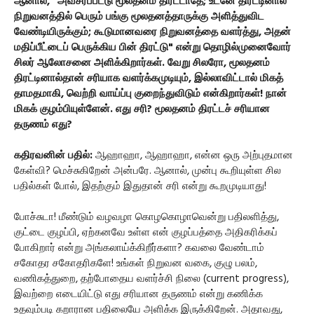
ஆனால், "அவசரப்பட்டு மூலதனம் திரட்டாதே; உடனே திரட்டினால்
நிறுவனத்தில் பெரும் பங்கு மூலதனத்தாருக்கு அளித்துவிட
வேண்டியிருக்கும்; கூடுமானவரை நிறுவனத்தை வளர்த்து, அதன்
மதிப்பீட்டைப் பெருக்கிய பின் திரட்டு" என்று தொழில்முனைவோர்
சிலர் ஆலோசனை அளிக்கிறார்கள். வேறு சிலரோ, மூலதனம்
திரட்டினால்தான் சரியாக வளர்க்கமுடியும், இல்லாவிட்டால் மிகத்
தாமதமாகி, வெற்றி வாய்ப்பு குறைந்துவிடும் என்கிறார்கள்! நான்
மிகக் குழம்பியுள்ளேன். எது சரி? மூலதனம் திரட்டச் சரியான
தருணம் எது?
கதிரவனின் பதில்:
ஆஹாஹா, ஆஹாஹா, என்ன ஒரு அற்புதமான
கேள்வி? மெச்சுகிறேன் அன்பரே. ஆனால், முன்பு கூறியுள்ள சில
பதில்கள் போல், இதற்கும் இதுதான் சரி என்று கூறமுடியாது!
போச்சுடா! மீண்டும் வழவழா கொழகொழாவென்று பதிலளித்து,
குட்டை குழப்பி, ஏற்கனவே உள்ள என் குழப்பத்தை அதிகரிக்கப்
போகிறார் என்று அங்கலாய்க்கிறீர்களா? கவலை வேண்டாம்
சகோதர சகோதரிகளே! உங்கள் நிறுவன வகை, குழு பலம்,
வணிகத்துறை, தற்போதைய வளர்ச்சி நிலை (current progress),
இவற்றை எடையிட்டு எது சரியான தருணம் என்று கணிக்க
உதவும்படி கறாரான பதிலையே அளிக்க இருக்கிறேன். அதாவது,