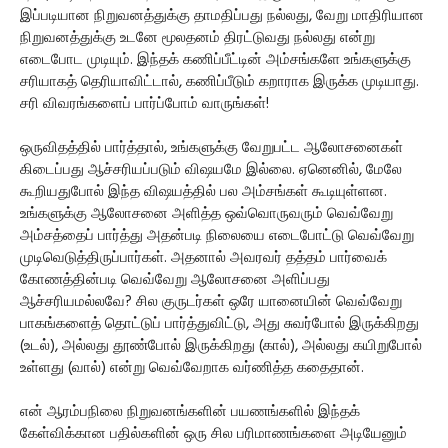
இப்படியான நிறுவனத்துக்கு தாமதிப்பது நல்லது, வேறு மாதிரியான
நிறுவனத்துக்கு உடனே மூலதனம் திரட்டுவது நல்லது என்று
எடைபோட முடியும். இந்தக் கணிப்பீட்டின் அம்சங்களே உங்களுக்கு
சரியாகத் தெரியாவிட்டால், கணிப்பீடும் கறாராக இருக்க முடியாது.
சரி விவரங்களைப் பார்ப்போம் வாருங்கள்!
ஒருவிதத்தில் பார்த்தால், உங்களுக்கு வேறுபட்ட ஆலோசனைகள்
கிடைப்பது ஆச்சரியப்படும் விஷயமே இல்லை. ஏனெனில், மேலே
கூறியதுபோல் இந்த விஷயத்தில் பல அம்சங்கள் கூடியுள்ளன.
உங்களுக்கு ஆலோசனை அளித்த ஒவ்வொருவரும் வெவ்வேறு
அம்சத்தைப் பார்த்து அதன்படி நிலையை எடைபோட்டு வெவ்வேறு
முடிவெடுத்திருப்பார்கள். அதனால் அவரவர் தத்தம் பார்வைக்
கோணத்தின்படி வெவ்வேறு ஆலோசனை அளிப்பது
ஆச்சரியமல்லவே? சில குருடர்கள் ஒரே யானையின் வெவ்வேறு
பாகங்களைத் தொட்டுப் பார்த்துவிட்டு, அது சுவர்போல் இருக்கிறது
(உடல்), அல்லது தூண்போல் இருக்கிறது (கால்), அல்லது கயிறுபோல்
உள்ளது (வால்) என்று வெவ்வேறாக வர்ணித்த கதைதான்.
என் ஆரம்பநிலை நிறுவனங்களின் பயணங்களில் இந்தக்
கேள்விக்கான பதில்களின் ஒரு சில பரிமாணங்களை அடியேனும்