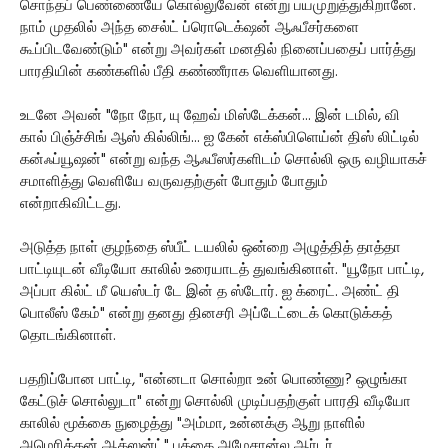
சொந்தப் பெண்ணையே கொல்லுவேன் என்று பயமுறுத்துகிறானே.
நாம் முதலில் அந்த சைல்ட் ப்ரொடெக்‌ஷன் ஆஃபீசர்களை
கூப்பிடவேண்டும்" என்று அவர்கள் மனதில் நினைப்பதைப் பார்த்து
பாரதியின் கண்களில் பீதி கண்ணீராக வெளியானது.
உடனே அவன் "நோ நோ, யு ஹேவ் மிஸ்டேக்கன்... இன் டமில், வி
கால் பிஞ்ச்சிங் ஆஸ் கில்லிங்... ஐ கேன் எக்ஸ்பிளெய்ன் திஸ் லிட்டில்
கன்ஃப்யூஷன்" என்று வந்த ஆஃபீஸர்களிடம் சொல்லி ஒரு வழியாகச்
சமாளித்து வெளியே வருவதற்குள் போதும் போதும்
என்றாகிவிட்டது.
அடுத்த நாள் குழந்தை ஸ்பீட் டயலில் ஒன்றை அழுத்தித் தாத்தா
பாட்டியுடன் வீடியோ காலில் உரையாடத் துவங்கினாள். "யூநோ பாட்டி,
அப்பா கில்ட் மீ யெஸ்டர் டே இன் த ஸ்டோர். ஐ க்ரைட். அண்ட் தி
பொலீஸ் கேம்" என்று தனது தினசரி அப்டேட்டைக் கொடுக்கத்
தொடங்கினாள்.
பதறிப்போன பாட்டி, "என்னடா சொல்றா உன் பொண்ணு? ஒழுங்கா
கேட்டுச் சொல்லுடா" என்று சொல்லி முடிப்பதற்குள் பாரதி வீடியோ
காலில் மூக்கை நுழைத்து "அம்மா, உன்னக்கு ஆறு நாளில்
அமெரிக்கன் ஆக்ஸன்ட்" புக்கை அமேசான்ல ஆர்டர்