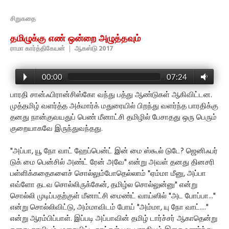
சிறுகதை
தமிழுக்கு எண் ஒன்றை அழுத்தவும்
ராமா கார்த்திகேயன்
|
ஆகஸ்டு 2017
00:00
07:24
பாரதி சான்ஃபிரான்சிஸ்கோ வந்து பத்து ஆண்டுகள் ஆகிவிட்டன.
முத்தமிழ் வளர்த்த அக்மார்க் மதுரையில் பிறந்து வளர்ந்த பாரதிக்கு
தனது நான்குவயதுப் பெண் மீனாட்சி தமிழில் பேசாதது ஒரு பெரும்
குறையாகவே இருந்துவந்தது.
"அப்பா, யூ நோ வாட் ஹேப்பென்ட் இன் மை ஸ்கூல் டுடே? ஜெனிஃபர்
டுக் மை பென்சில் அண்ட் ரேன் அவே" என்று அவள் தனது தினசரி
பள்ளிக்கதைகளைச் சொல்லும்போதெல்லாம் "ஏம்மா மீனு, அப்பா
எவ்ளோ தடவ சொல்லிருக்கேன், தமிழ்ல சொல்லுன்னு" என்று
சொல்லி முடிப்பதற்குள் மீனாட்சி மைண்ட் வாய்ஸில் "அட போப்பா..."
என்று சொல்லிவிட்டு, அம்மாவிடம் போய் "அம்மா, யு நோ வாட்...."
என்று ஆரம்பிப்பாள். இப்படி அப்பாவின் தமிழ் டார்ச்சர் ஆகாதென்று