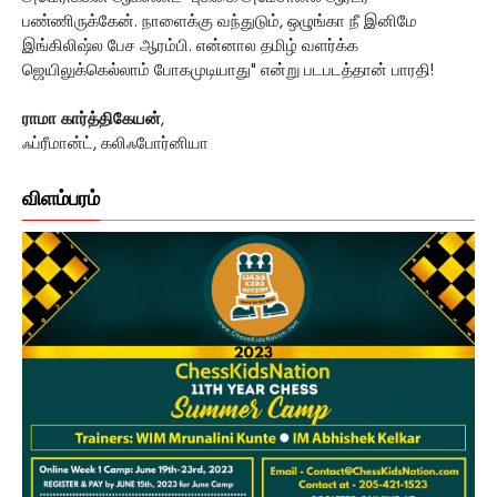
பண்ணிருக்கேன். நாளைக்கு வந்துடும், ஒழுங்கா நீ இனிமே
இங்கிலிஷ்ல பேச ஆரம்பி. என்னால தமிழ் வளர்க்க
ஜெயிலுக்கெல்லாம் போகமுடியாது" என்று படபடத்தான் பாரதி!
ராமா கார்த்திகேயன்
,
ஃப்ரீமான்ட், கலிஃபோர்னியா
விளம்பரம்