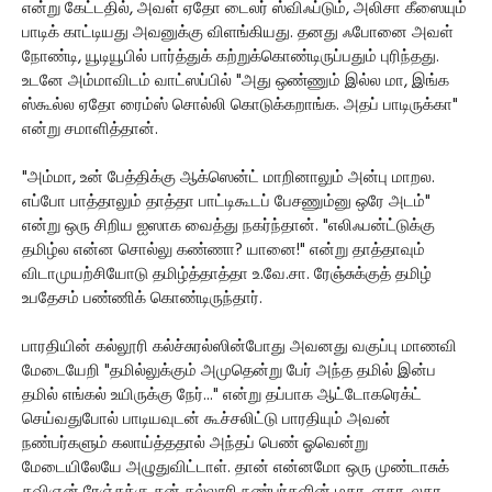
என்று கேட்டதில், அவள் ஏதோ டைலர் ஸ்விஃப்டும், அலிசா கீஸையும்
பாடிக் காட்டியது அவனுக்கு விளங்கியது. தனது ஃபோனை அவள்
நோண்டி, யூடியூபில் பார்த்துக் கற்றுக்கொண்டிருப்பதும் புரிந்தது.
உடனே அம்மாவிடம் வாட்ஸப்பில் "அது ஒண்ணும் இல்ல மா, இங்க
ஸ்கூல்ல ஏதோ ரைம்ஸ் சொல்லி கொடுக்கறாங்க. அதப் பாடிருக்கா"
என்று சமாளித்தான்.
"அம்மா, உன் பேத்திக்கு ஆக்ஸென்ட் மாறினாலும் அன்பு மாறல.
எப்போ பாத்தாலும் தாத்தா பாட்டிகூடப் பேசணும்னு ஒரே அடம்"
என்று ஒரு சிறிய ஐஸாக வைத்து நகர்ந்தான். "எலிஃபன்ட்டுக்கு
தமிழ்ல என்ன சொல்லு கண்ணா? யானை!" என்று தாத்தாவும்
விடாமுயற்சியோடு தமிழ்த்தாத்தா உ.வே.சா. ரேஞ்சுக்குத் தமிழ்
உபதேசம் பண்ணிக் கொண்டிருந்தார்.
பாரதியின் கல்லூரி கல்ச்சுரல்ஸின்போது அவனது வகுப்பு மாணவி
மேடையேறி "தமில்லுக்கும் அமுதென்று பேர் அந்த தமில் இன்ப
தமில் எங்கல் உயிருக்கு நேர்..." என்று தப்பாக ஆட்டோகரெக்ட்
செய்வதுபோல் பாடியவுடன் கூச்சலிட்டு பாரதியும் அவன்
நண்பர்களும் கலாய்த்ததால் அந்தப் பெண் ஓவென்று
மேடையிலேயே அழுதுவிட்டாள். தான் என்னமோ ஒரு முண்டாசுக்