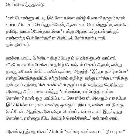
வெலவெலத்ததுண்டு.
"உன் பொண்ணு எப்படி இவ்ளோ நல்லா தமிழ் பேசறா? நானும்தான்
எல்லா கிளாசும் செய்துருக்கேன், ஆனா என் பொண்ணுக்கு வாயில
தமிழே வரமாட்டேங்குது மீனா" என்று அனுதாபத்துடன் எங்கும்
எண்ணற்ற பெற்றோர்களின் லிஸ்ட்டில் சேர்ந்தனர் பாரதி
தம்பதியினர்.
தாத்தா, பாட்டி இந்தியா திரும்பியதும் அவர்களுடன் வாட்ஸப்
வீடியோ காலில் பேசினால் தமிழ் கொஞ்சம் பிக்கப் ஆகும், என்று
தனது ஃபோன் ஸ்பீட் டயலில் ஒன்றை அழுத்தி "இந்தா தமிழ்ல பேசு"
என்று கொடுத்துவிட்டு சற்றுநேரம் கழித்து வந்து பார்த்த பாரதிக்கு
தன் தாய் தந்தையின் கண்களில் குழப்பம் நிறைந்தது தெரிந்தது.
அவனது அம்மாவை பார்த்து "என்னம்மா, உன்பேத்தி என்ன
சொல்றா? நான் ஒரு பாட்டுப் பாட சொன்னேன். அவளும் எதையோ
இங்கிலிஷ்ல பாடினா. எனக்கு ஒன்னும் புரிலடா, என்ன பாட்டுன்னு
கேட்டேன், அதுக்கு அவ ஏதோ டெய்லர் கடைல சாவி இருக்குனு
சொல்றா, என்னனு நீயே கேட்டுச் சொல்லேன்..." என்றாள் தாய்.
அவன் குழந்தை மீனாட்சியிடம் "என்னடி கண்ணா பாட்டு பாடின?"