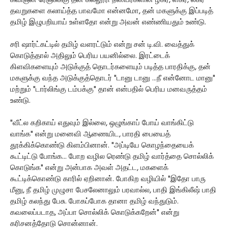
கவிஞன் ரேஞ்சுக்கு தன் கல்லூரி நண்பர்களின் ழகர, ளகர, லகர
தவறுகளை கலாய்த்த பாவமோ என்னமோ, தன் மகளுக்கு இப்படித்
தமிழ் இழுபறியாய் உள்ளதோ என்று அவன் எண்ணியதும் உண்டு.
சரி ஷார்ட்கட்டில் தமிழ் வளரட்டும் என்று சன் டி.வி. வைத்துக்
கொடுத்தால் அதிலும் பெரிய பயனில்லை. இரட்டைக்
கிளவிகளையும் அடுக்குத் தொடர்களையும் படித்த பாரதிக்கு, தன்
மகளுக்கு வந்த அடுக்குத்தொடர் "டானு டானு ...நீ என்னோட மானு"
மற்றும் "டார்லிங்கு டம்பக்கு" தான் என்பதில் பெரிய மனவருத்தம்
உண்டு.
"வீட்ல கறிகாய் எதுவும் இல்லை, ஒழுங்காப் போய் வாங்கிட்டு
வாங்க" என்று மனைவி ஆணையிட, பாரதி பையைத்
தூக்கிக்கொண்டு கிளம்பினான். "அப்டியே கொழந்தையைக்
கூட்டிட்டு போங்க... போற வழில ரெண்டு தமிழ் வார்த்தை சொல்லிக்
கொடுங்க" என்று அன்பாக அவள் அதட்ட, மகளைக்
கூட்டிக்கொண்டு காரில் ஏறினான். போகிற வழியில் "இதோ பாரு
மீனு, நீ தமிழ் முழுசா பேசலேனாலும் பரவால்ல, பாதி இங்கிலீஷ் பாதி
தமிழ் கலந்து பேசு. போகப்போக தானா தமிழ் வந்துடும்.
கவலைப்படாத, அப்பா சொல்லிக் கொடுக்கறேன்" என்று
கரிசனத்தோடு சொன்னான்.