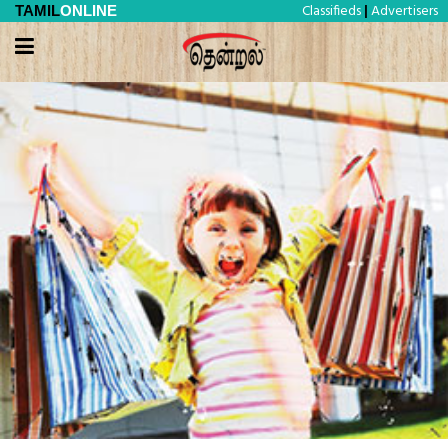
Classifieds
Advertisers
TAMIL
ONLINE
|