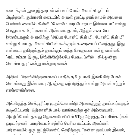
கடைக்குள் நுழைந்தவுடன் எப்பவும்போல் மீனாட்சி ஓட்டம்
பிடித்தாள். குரோசரி கடையில் அவள் லூட்டி தாங்காமல் அவளை
மெல்லக் கையில் கிள்ளி "பேசாமே வரப்போறயா இல்லையா" என்று
மெதுவாக மிரட்டினான் அவ்வளவுதான், அந்தக் கடையே
இரண்டாகும் அளவிற்கு "அப்பா டோன்ட் கிள் மீ... டோன்ட் கிள் மீ"
என்று 4 வயது மீனாட்சியின் கூக்குரல் கூரையைப் பிளந்தது. இது
என்னடா தமிழுக்கும் தனக்கும் வந்த சோதனை என்று எண்ணி
"ஏய், சும்மா இருடி, இங்கிலிஷ்லேயே பேசுடீ, ப்ளீஸ்... கில்லுன்னு
சொல்லாதடி" என்று மன்றாடினான்.
அதிகப் பிரசங்கித்தனமாகப் பாதித் தமிழ் பாதி இங்கிலீஷ் பேசச்
சொன்னது இவ்வளவு ஆபத்தை ஏற்படுத்தும் என்று அவன் சற்றும்
எண்ணவில்லை.
அங்கிருந்த செக்யூரிட்டி முதல்கொண்டு அனைத்துத் தாய்மார்களும்
கூடிவிட்டனர். ஆர்கானிக் பால் வாங்கவந்த ஓர் அம்மையார்,
அலறிப்போய் தனது தொலைபேசியில் 911ஐ அழுத்த, போலீஸ்கார்கள்
ஓடிவந்தனர். பாரதியைச் சுற்றிப் பெரிய கூட்டம். அவர்கள்
பார்வையில் ஒரு ஜட்ஜ்மெண்ட் தெரிந்தது. "என்ன தகப்பன் இவன்,