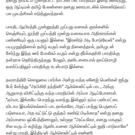
தனது தாயிடம் முறையிட்ட நாட்கள் பல. பாரதியும் இதை உணர்ந்து,
ஒரு ஆப்டிமல் தமிழ் பேலன்ஸை தனது உரையாடலில் கொண்டுவரப்
பல முயற்சிகள் எடுத்துவந்தான்.
பாரதி, ஆயிரத்தி முன்னூத்தி முப்பது வகைக் குரல்களில்
கெஞ்சியும், நூற்றி முப்பத்தி மூன்று வகையாக அதிகாரங்கள்
பண்ணியும் ஒரு பயனும் இல்லை. "இரண்டு அடி போடுவேன்" என்று
பயமுறுத்தினால் தமிழ் வரும் என்று நினைத்தால், தமிழுடன்
சேர்ந்து இந்த ஊர் போலீசும் வரும் என்று தீர்க்கதரிசி பாரதிக்கு
நன்றாக தெரிந்திருந்தது. மேலும், தண்டனையால் தாய்மொழி
வளர்ப்பதிலும் பாரதிக்கு உடன்பாடு இல்லை.
நவராத்திரி கொலுவை பார்க்க அன்று வந்த டீனேஜ் பெண்கள் ஐந்து
பேர் சேர்த்து "அயிகிரி நந்தினி" ஆக்ஸென்ட்டில் பாட, அங்கு
ஆறுமாத விசிட்டிற்கு வந்த பாரதியின் அம்மா ஆடிப்போனாள்.
"ஏம்மா, இங்கயே பொறந்து வளந்து இன்னும் நம்ம பண்பாட்டை
விடாம இவங்கெல்லாம் பாடறாங்களே, அதப் பாத்து பெருமைப்
படுவையா, அத வுட்டுட்டு குத்தம் கண்டு பிடிக்காத" என்று தனது
அம்மாவை ஒப்பேத்தினாலும், உள்ளூர "அய்யகோ, எனது மகளும்
சில வருடம் கழித்து ஆண்டவனை ஆக்ஸென்ட்டில் துதி பாடுவாளே"
என்று பாரதி, இந்தியன் ஆக்ஸென்ட்டில் எண்ணி