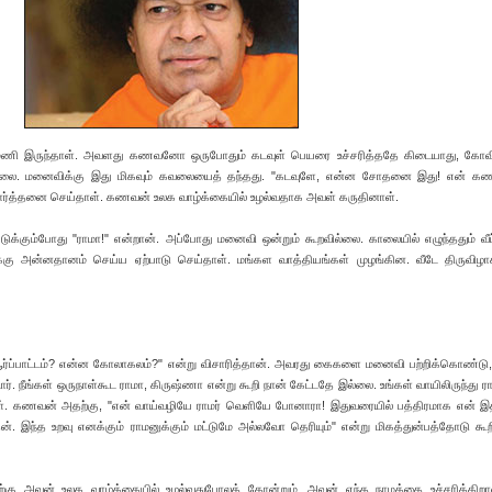
்மணி இருந்தாள். அவளது கணவனோ ஒருபோதும் கடவுள் பெயரை உச்சரித்ததே கிடையாது, கோவில
ல்லை. மனைவிக்கு இது மிகவும் கவலையைத் தந்தது. "கடவுளே, என்ன சோதனை இது! என் கண
ிரார்த்தனை செய்தாள். கணவன் உலக வாழ்க்கையில் உழல்வதாக அவள் கருதினாள்.
ுக்கும்போது "ராமா!" என்றான். அப்போது மனைவி ஒன்றும் கூறவில்லை. காலையில் எழுந்ததும் வீட்
கு அன்னதானம் செய்ய ஏற்பாடு செய்தாள். மங்கள வாத்தியங்கள் முழங்கின. வீடே திருவிழா
ர்ப்பாட்டம்? என்ன கோலாகலம்?" என்று விசாரித்தான். அவரது கைகளை மனைவி பற்றிக்கொண்டு,
டார். நீங்கள் ஒருநாள்கூட ராமா, கிருஷ்ணா என்று கூறி நான் கேட்டதே இல்லை. உங்கள் வாயிலிருந்து ர
ாள். கணவன் அதற்கு, "என் வாய்வழியே ராமர் வெளியே போனாரா! இதுவரையில் பத்திரமாக என் இ
ேன். இந்த உறவு எனக்கும் ராமனுக்கும் மட்டுமே அல்லவோ தெரியும்" என்று மிகத்துன்பத்தோடு கூ
தற்கு அவன் உலக வாழ்க்கையில் உழல்வதுபோலத் தோன்றும். அவன் எந்த நாமத்தை உச்சரிக்கிறா