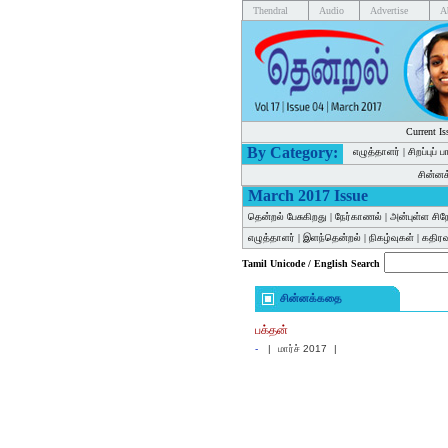
Thendral
Audio
Advertise
A
Current Is
By Category:
எழுத்தாளர்
|
சிறப்புப் 
சின்ன
March 2017 Issue
தென்றல் பேசுகிறது
|
நேர்காணல்
|
அன்புள்ள சிந
எழுத்தாளர்
|
இளந்தென்றல்
|
நிகழ்வுகள்
|
கதிர
Tamil Unicode / English Search
சின்னக்கதை
பக்தன்
-
|
மார்ச் 2017
|