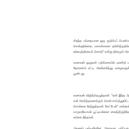
சிறந்த பக்தையான ஒரு குடும்பப் பெண
சென்றதில்லை, மகான்களை தரிசித்ததி
நல்லபுத்தியைக் கொடு" என்று தினமும் ப
கணவன் ஒருநாள் படுக்கையில் புரண்டு பட
தோரணம் கட்டி அலங்கரித்து, ஏழைகளுக்
பூண்டது.
கணவன் விழித்தெழுந்தான். "ஏன் இந்த ஆ
என் பிரார்த்தனைக்குச் செவி சாய்த்துவிட்
சொல்லை நேற்றுத்தான் கேட்டேன்" என்ற
யாருமறியாமல் பூட்டியல்லவா வைத்திருந்த
உயிரை நீத்தான்.
அவனும் புஷ்டிஜீவனே. அதாவது, பார்ப்ப