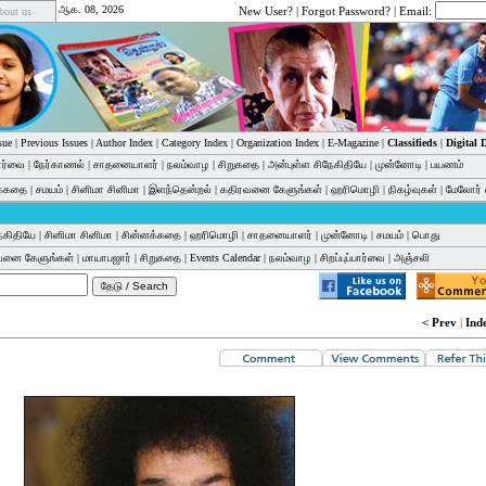
ஆக. 08, 2026
New User?
|
Forgot Password?
| Email:
bout us
sue
|
Previous Issues
|
Author Index
|
Category Index
|
Organization Index
|
E-Magazine
|
Classifieds
|
Digital
பார்வை
|
நேர்காணல்
|
சாதனையாளர்
|
நலம்வாழ
|
சிறுகதை
|
அன்புள்ள சிநேகிதியே
|
முன்னோடி
|
பயணம்
க்கதை
|
சமயம்
|
சினிமா சினிமா
|
இளந்தென்றல்
|
கதிரவனை கேளுங்கள்
|
ஹரிமொழி
|
நிகழ்வுகள்
|
மேலோர் 
ேகிதியே
|
சினிமா சினிமா
|
சின்னக்கதை
|
ஹரிமொழி
|
சாதனையாளர்
|
முன்னோடி
|
சமயம்
|
பொது
வனை கேளுங்கள்
|
மாயாபஜார்
|
சிறுகதை
|
Events Calendar
|
நலம்வாழ
|
சிறப்புப்பார்வை
|
அஞ்சலி
< Prev
|
Ind