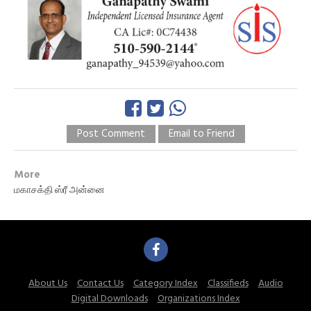
Post Comment
Email to Friend
More
மகாசக்தி ஸ்ரீ அன்னை
About Us
Contact Us
Category Index
Classifieds
Audio
Digital Downloads
Organizations Index