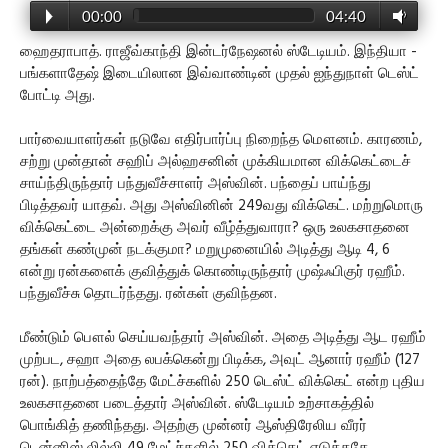
00:00
04:40
ஹைதராபாத். ராஜீவ்காந்தி இன்டர்நேஷனல் ஸ்டேடியம். இந்தியா -
பங்களாதேஷ் இடையிலான இவ்வாண்டின் முதல் ஐந்துநாள் டெஸ்ட்
போட்டி அது.
பார்வையாளர்கள் நடுவே எதிர்பார்ப்பு நிறைந்த மௌனம். காரணம்,
சற்று முன்தான் சஹிப் அல்ஹசனின் முக்கியமான விக்கெட்டைச்
சாய்ந்திருந்தார் பந்துவீச்சாளர் அஸ்வின். பந்தைப் பாய்ந்து
பிடித்தவர் யாதவ். அது அஸ்வினின் 249வது விக்கெட். மற்றுமொரு
விக்கெட்டை அன்றைக்கு அவர் வீழ்த்துவாரா? ஒரு உலகசாதனை
தங்கள் கண்முன் நடக்குமா? மறுமுனையில் அடித்து ஆடி 4, 6
என்று ரன்களைக் குவித்துக் கொண்டிருந்தார் முஷ்ஃபிகுர் ரஹீம்.
பந்துவீச்சு தொடர்ந்தது. ரன்கள் குவிந்தன.
மீண்டும் பௌல் செய்யவந்தார் அஸ்வின். அதை அடித்து ஆட ரஹீம்
முற்பட, சஹா அதை லபக்கென்று பிடிக்க, அவுட் ஆனார் ரஹீம் (127
ரன்). நாற்பத்தைந்தே மேட்ச்களில் 250 டெஸ்ட் விக்கெட் என்ற புதிய
உலகசாதனை படைத்தார் அஸ்வின். ஸ்டேடியம் உற்சாகத்தில்
பொங்கித் தணிந்தது. அதற்கு முன்னர் ஆஸ்திரேலிய வீரர்