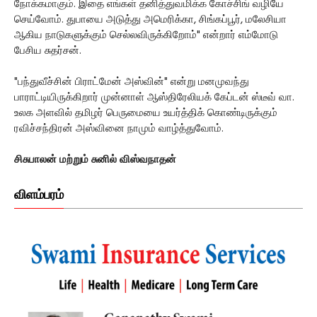
நோக்கமாகும். இதை எங்கள் தனித்துவமிக்க கோச்சிங் வழியே
செய்வோம். துபாயை அடுத்து அமெரிக்கா, சிங்கப்பூர், மலேசியா
ஆகிய நாடுகளுக்கும் செல்லவிருக்கிறோம்" என்றார் எம்மோடு
பேசிய சுதர்சன்.
"பந்துவீச்சின் பிராட்மேன் அஸ்வின்" என்று மனமுவந்து
பாராட்டியிருக்கிறார் முன்னாள் ஆஸ்திரேலியக் கேப்டன் ஸ்டீவ் வா.
உலக அளவில் தமிழர் பெருமையை உயர்த்திக் கொண்டிருக்கும்
ரவிச்சந்திரன் அஸ்வினை நாமும் வாழ்த்துவோம்.
சிசுபாலன் மற்றும் சுனில் விஸ்வநாதன்
விளம்பரம்