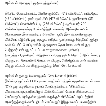
அஸ்வின் அதையும் முறியடித்துள்ளார்.
இந்திய பௌலர்களில், அனில் கும்ப்ளே (619 விக்கெட்), கபில்தேவ்
(434 விக்கெட்), ஹர்பஜன் சிங் (417 விக்கெட்), ஜஹீர்கான் (311
விக்கெட்), பி‌ஷன்சிங் பேடி (266 விக்கெட்) ஆகியோர் 250
விக்கெட்டுகளுக்கு மேல் வீழ்த்தியுள்ளனர். அவ்வரிசையில்
ஆறாவதாக இணைகிறார் அஸ்வின். ஒரே இன்னிங்ஸில் ஐந்து
விக்கெட் வீழ்த்தி, ஒரு சதமும் எடுத்த மூன்றாவது இந்தியர், ஐந்து
நாள் டெஸ்ட் போட்டிகளில் ஆறுமுறை தொடர்நாயகன் விருது
பெற்றவர் என்பது உட்படப் பல சாதனைகளை முன்னர்
நிகழ்த்தியிருக்கிறார். அர்ஜுனா விருது, ஐசிசி தொடர் ஆட்டக்காரர்
விருது, சர். கேர்ஃபீல்டு சோபர்ஸ் விருது, பிசிசிஐயின் பாலி உம்ரிகர்
விருது உட்படப் பல விருதுகளுக்கு இவர் சொந்தக்காரர்.
அஸ்வின் தனது மேனேஜரும், Gen-Next கிரிக்கெட்
இன்ஸ்டிட்யூட்டின் COOவுமான சுதர்சன் மற்றும் குழுவினருடன் உலக
டூரில் ஒரு பகுதியாக துபாய் போயிருக்கிறார். "கிரிக்கெட்
விளையாடாத நாடுகளிலும் கிரிக்கெட்டின் வேரை விரிவடையச்
செய்வதும், அங்குள்ள இளயோருக்குக் கிரிக்கெட் ஆட்டத்தின்
ஆனந்தத்தைக் கண்டறியச் செய்வதும் இந்த உலகப் பயணத்தின்