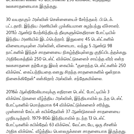
டென்னிஸ் லில்லி 49 மேட்ச்களில் 250 விக்கெட் எடுத்ததே
உலகசாதனையாக இருந்தது.
30 வயதாகும் அஸ்வின் சென்னையைச் சேர்ந்தவர். பி.டெக்.
பட்டதாரி. இந்திய அணியின் முக்கியமான சுழற்பந்து வீச்சாளர்.
2011ம் ஆண்டு மேற்கிந்தியத் தீவுகளுக்கெதிரான போட்டியில்
இந்திய அணியில் இடம்பெற்றார். இதுவரை 45 டெஸ்ட்களில்
விளையாடியுள்ள அஸ்வின், விளையாட வந்து 5 ஆண்டு 98
நாட்களில் இந்தச் சாதனையை நிகழ்த்தியுள்ளது குறிப்பிடத்தக்கது.
அதிவேகத்தில் 250 டெஸ்ட் விக்கெட்டுகளைச் சாய்த்த வீரர் என்ற
உலகசாதனை தற்போது இவர் கையில். "குறைந்த டெஸ்ட்களில் 250
விக்கெட் கைப்பற்றியதை எனது சிறந்த சாதனைகளில் ஒன்றாக
நினைக்கிறேன்" என்கிறார் அஸ்வின். சந்தேகமில்லை.
2016ல் ஆஸ்திரேலியாவுக்கு எதிரான டெஸ்ட் போட்டியில் 3
விக்கெட்டுகளை வீழ்த்திய அஸ்வின், இந்தியாவில் நடந்த டெஸ்ட்
போட்டிகளில் மொத்தமாக 64 விக்கெட்டுக்களைச் சரித்து,
முன்னாள் கேப்டன் கபில்தேவின் 37 ஆண்டுகாலச் சாதனையை
முறியடித்தார். 1979-80ல் இந்தியாவில் நடந்த 13 டெஸ்ட்
போட்டிகளில் கபில்தேவ் 63 விக்கெட் வேட்டையே, ஒரு சீசனில்
அதிக விக்கெட் வீழ்த்திய பௌலருக்கான சாதனையாக இருந்தது.