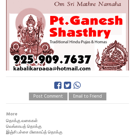
Post Comment
Email to Friend
More
தொக்கு வகைகள்
வெங்காயத் தொக்கு
இஞ்சி பச்சை மிளகாய்த் தொக்கு