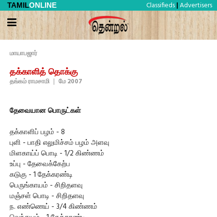
Classifieds
Advertisers
TAMIL
ONLINE
|
மாயாபஜார்
தக்காளித் தொக்கு
தங்கம் ராமசாமி
|
மே 2007
தேவையான பொருட்கள்
தக்காளிப் பழம் - 8
புளி - பாதி எலுமிச்சம் பழம் அளவு
மிளகாய்ப் பொடி - 1/2 கிண்ணம்
உப்பு - தேவைக்கேற்ப
கடுகு - 1 தேக்கரண்டி
பெருங்காயம் - சிறிதளவு
மஞ்சள் பொடி - சிறிதளவு
ந. எண்ணெய் - 3/4 கிண்ணம்