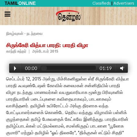
Classifieds
Advertisers
TAMIL
ONLINE
|
நிகழ்வுகள் - நடந்தவை
சிருங்கேரி வித்யா பாரதி: பாரதி விழா
காந்தி சுந்தர்
|
அக்டோபர் 2015
00:00
01:19
செப்டம்பர் 12, 2015 அன்று, மிச்சிகனிலுள்ள ஸ்ரீ சிருங்கேரி வித்யா
பாரதி ஃபவுண்டேஷன் கோவில் கலைமகள் சன்னிதியில் பாரதி
விழா நடந்தது. மாணவர்கள் வயதுவாரியாக மூன்று பிரிவுகளில்
பாரதியாரின் படைப்புகளை கவிதையாகவும், பாடலாகவும்
வாசித்தனர். தமிழின் உயிரோட்டம் அங்கு திரளாக வந்த
போட்டியாளர்களைக் கொண்டே தெரிய வந்தது. விழாவில் பள்ளிக்
குழந்தைகள் தமிழ் பேசுவதைக் கேட்கவே இனித்தது. பாரதியாரின்
தமிழ்ப்பாடல்கள் மட்டுமல்லாமல், சமஸ்கிருதப் பாடலான "பூலோக
குமாரி" மற்றும் தமிழில் "ஓய் திலகரே", "திக்குகள் எட்டும் சிதறி"