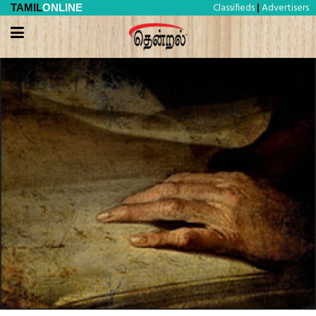
Classifieds
Advertisers
TAMIL
ONLINE
|