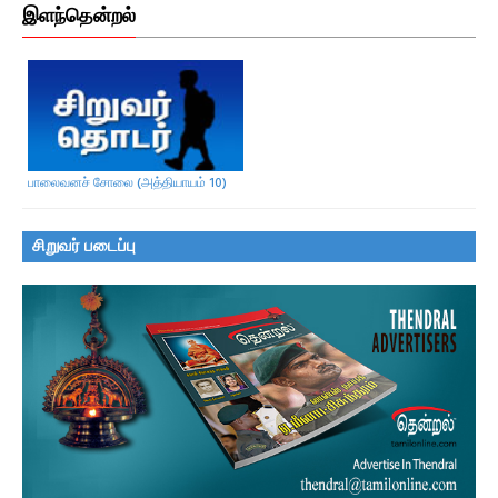
இளந்தென்றல்
பாலைவனச் சோலை (அத்தியாயம் 10)
சிறுவர் படைப்பு