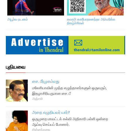
அபூர்வ நடனம்
சுவாமி சுகபோதானந்தா அமெரிக்க
மே
நிகழ்ச்சிகள்
புதியவை
சை. பீர்முகம்மது
மலேசியாவின் மூத்த எழுத்தாளர்களுள் ஒருவரும்,
இதழாசிரியருமான சை. பீ
அஞ்சலி
அதை எழுதியவர் யார்?
ஒருமுறை மாவட்டக் கல்வி அதிகாரி பள்ளி ஒன்றை
ஆய்வு செய்யப் போனார்.
சின்னக்கதை