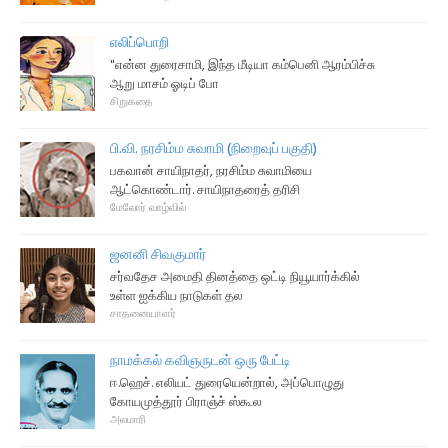
எலிப்பொறி
"என்ன துரைசாமி, இந்த மீடியா கம்பெனி ஆரம்பிச்சு
ஆறு மாசம் ஓடிப் போ
சிறுகதை
பி.வி. நரசிம்ம சுவாமி (நிறைவுப் பகுதி)
பகவான் சாயிநாதர், நரசிம்ம சுவாமியை
ஆட்கொண்டார். சாயிநாதரைத் தரிசி
மேலோர் வாழ்வில்
ஜனனி சிவகுமார்
சர்வதேச அமைதி தினத்தை ஒட்டி நியூயார்க்கில்
உள்ள ஐக்கிய நாடுகள் தல
சாதனையாளர்
நாமக்கல் கவிஞருடன் ஒரு பேட்டி
ஈ.ஹெச். எலியட் துரையென்றால், அப்பொழுது
கோயமுத்தூர் பிராஞ்ச் ஸ்கூல
அலமாரி