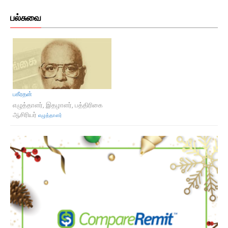
பல்சுவை
பகீரதன்
எழுத்தாளர், இதழாளர், பத்திரிகை
ஆசிரியர்
எழுத்தாளர்