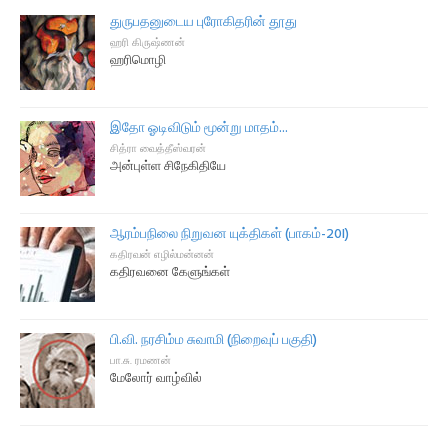
துருபதனுடைய புரோகிதரின் தூது
ஹரி கிருஷ்ணன்
ஹரிமொழி
இதோ ஓடிவிடும் மூன்று மாதம்...
சித்ரா வைத்தீஸ்வரன்
அன்புள்ள சிநேகிதியே
ஆரம்பநிலை நிறுவன யுக்திகள் (பாகம்-20I)
கதிரவன் எழில்மன்னன்
கதிரவனை கேளுங்கள்
பி.வி. நரசிம்ம சுவாமி (நிறைவுப் பகுதி)
பா.சு. ரமணன்
மேலோர் வாழ்வில்