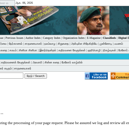
ஆக. 06, 2026
bout us
sue
|
Previous Issues
|
Author Index
|
Category Index
|
Organization Index
|
E-Magazine
|
Classifieds
|
Digital
பார்வை
|
நேர்காணல்
|
சாதனையாளர்
|
நலம்வாழ
|
சிறுகதை
|
அன்புள்ள சிநேகிதியே
|
முன்னோடி
|
பயணம்
க்கதை
|
சமயம்
|
சினிமா சினிமா
|
இளந்தென்றல்
|
கதிரவனை கேளுங்கள்
|
ஹரிமொழி
|
நிகழ்வுகள்
|
மேலோர் 
|
கதிரவனைக் கேளுங்கள்
|
அலமாரி
|
சின்ன கதை
|
மேலோர் வாழ்வில்
ர் கடிதம்
|
சாதனையாளர்
..
ring the processing of your page request. Please be assured we log and review all err