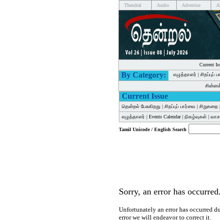
Thendral
Audio
Advertise
A
Current Is
By Category:
எழுத்தாளர்
|
சிறப்புப் 
சின்ன
Current Issue
தென்றல் பேசுகிறது
|
சிறப்புப் பார்வை
|
சிறுகதை
எழுத்தாளர்
|
Events Calendar
|
நிகழ்வுகள்
|
வாசக
Tamil Unicode / English Search
Sorry, an error has occurred.
Unfortunately an error has occurred du
error we will endeavor to correct it.