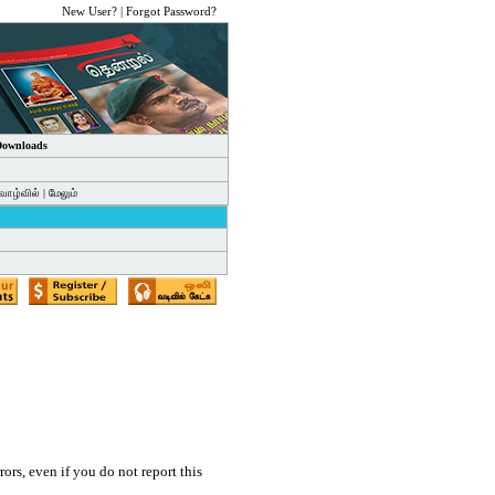
New User?
|
Forgot Password?
 Downloads
வாழ்வில்
|
மேலும்
ors, even if you do not report this