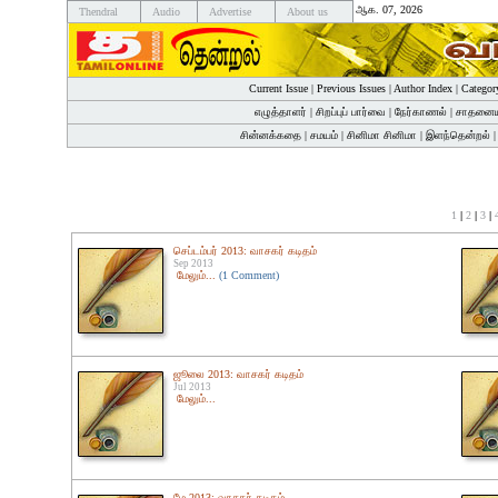
ஆக. 07, 2026
Thendral
Audio
Advertise
About us
Current Issue
|
Previous Issues
|
Author Index
|
Categor
எழுத்தாளர்
|
சிறப்புப் பார்வை
|
நேர்காணல்
|
சாதனைய
சின்னக்கதை
|
சமயம்
|
சினிமா சினிமா
|
இளந்தென்றல்
1
|
2
|
3
|
செப்டம்பர் 2013: வாசகர் கடிதம்
Sep 2013
மேலும்...
(1 Comment)
ஜூலை 2013: வாசகர் கடிதம்
Jul 2013
மேலும்...
மே 2013: வாசகர் கடிதம்