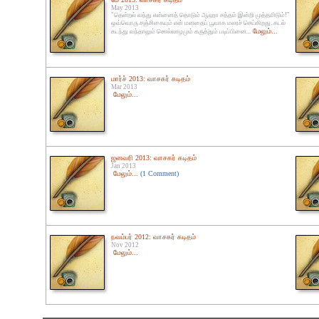
May 2013
"தென்றல் வந்து என்னைத் தொடும் ஆஹா சத்தம் இன்றி முத்தமிடும்!"
ஒவ்வொரு சஞ்சிகையும் என் மனதைப் பூவாக மலரச் செய்கிறது. கடல்
மேலும்...
கடந்து வந்தாலும் சொல்லாழமும் கருத்தும் படிப்பினை...
மார்ச் 2013: வாசகர் கடிதம்
Mar 2013
மேலும்...
ஜனவரி 2013: வாசகர் கடிதம்
Jan 2013
மேலும்...
(1 Comment)
நவம்பர் 2012: வாசகர் கடிதம்
Nov 2012
மேலும்...