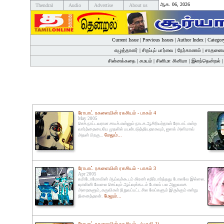
ஆக. 06, 2026
Thendral
Audio
Advertise
About us
Current Issue
|
Previous Issues
|
Author Index
|
Categor
எழுத்தாளர்
|
சிறப்புப் பார்வை
|
நேர்காணல்
|
சாதனைய
சின்னக்கதை
|
சமயம்
|
சினிமா சினிமா
|
இளந்தென்றல்
ரோபாட் ரகளையின் ரகசியம் - பாகம் 4
May 2005
செக் நாட்டவரான சாபக் என்னும் நாடக ஆசிரியர்தான் ரோபாட் என்ற
வார்த்தையையே முதலில் பயன்படுத்தியதாகவும், ஐஸக் அஸிமாவ்
மேலும்...
அதன் பிறகு...
ரோபாட் ரகளையின் ரகசியம் - பாகம் 3
Apr 2005
சுமிடோமோவின் ஆய்வுக்கூடம் கிரண் எதிர்பார்த்தது போலவே இல்லை.
ஷாலினி வேலை செய்யும் ஆய்வுக்கூடம் போலப் பல அலுவலக
அறைகளும், கருவிகள் நிறுவப்பட்ட சில லேப்களும் இருக்கும் என்று
மேலும்...
நினைத்தான்.
ரோபாட் ரகளையின் ரகசியம் - (பகுதி 1)