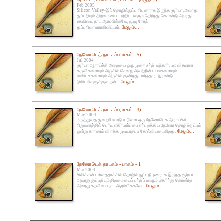
Feb 2005
Silicon Valley-இல் தொழில்நுட்ப நிபுணராக இருந்த சூர்யா, அவரது
துப்பறியும் திறமையைப் பற்றிப் பலரும் தெரிந்து கொண்டு அவரது
உதவியை நாட ஆரம்பிக்கவே, முழு நேரத்
மேலும்...
துப்பறிவாளராகிவிட்டார்.
நேனோடெத் நாடகம் (பாகம் - 5)
Jul 2004
சூர்யா ஆராய்ச்சி அறையை ஒரு முறை சுற்றி வந்தார். பல விதமான
கருவிகளையும் அருகில் சென்று அவற்றின் டயல்களையும்,
ஸ்விட்சுகளையும் அருகில் குனிந்து பார்த்தார். இரண்டு
மேலும்...
நிமிடங்களுக்குள் தன்...
நேனோடெக் நாடகம் (பாகம் - 3)
May 2004
மருத்துவத் துறையில் ஈடுபட்டுள்ள ஒரு நேனோடெக் ஆராய்ச்சி
நிறுவனத்தில் பெரிய எதிர்பார்ப்பை ஏற்படுத்திய நேனோ தொழில்நுட்பம்
மேலும்...
ஒன்று காரணம் விளக்க முடியாதபடி தோல்வியடைகிறது.
நேனோடெக் நாடகம் - பாகம் - 1
Mar 2004
சிலிக்கன் பள்ளத்தாக்கில் தொழில் நுட்ப நிபுணராக இருந்த சூர்யா,
அவரது துப்பறியும் திறமையைப் பற்றிப் பலரும் தெரிந்து கொண்டு
மேலும்...
அவரது உதவியை நாட ஆரம்பிக்கவே...