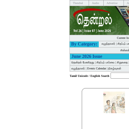
Thendral
Audio
Advertise
A
Current Is
By Category:
எழுத்தாளர்
|
சிறப்புப் 
சின்ன
June 2026 Issue
தென்றல் பேசுகிறது
|
சிறப்புப் பார்வை
|
சிறுகதை
எழுத்தாளர்
|
Events Calendar
|
நிகழ்வுகள்
Tamil Unicode / English Search