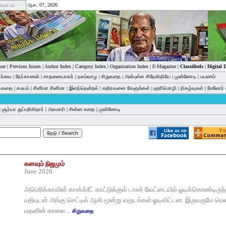
ஆக. 07, 2026
bout us
sue
|
Previous Issues
|
Author Index
|
Category Index
|
Organization Index
|
E-Magazine
|
Classifieds
|
Digital
பார்வை
|
நேர்காணல்
|
சாதனையாளர்
|
நலம்வாழ
|
சிறுகதை
|
அன்புள்ள சிநேகிதியே
|
முன்னோடி
|
பயணம்
க்கதை
|
சமயம்
|
சினிமா சினிமா
|
இளந்தென்றல்
|
கதிரவனை கேளுங்கள்
|
ஹரிமொழி
|
நிகழ்வுகள்
|
மேலோர் 
|
சூர்யா துப்பறிகிறார்
|
அலமாரி
|
சின்ன கதை
|
முன்னோடி
கனவும் நிஜமும்
June 2026
அமெரிக்காவின் கான்க்ரீட் காட்டுக்குள் டாலர் வேட்டையில் ஓடிக்கொண்டிர
மதியுடன் அங்கு செட்டில் ஆகி மூன்று வருடங்கள் ஓடிவிட்டன. இருவருமே மென
மதனின் காலை...
சிறுகதை