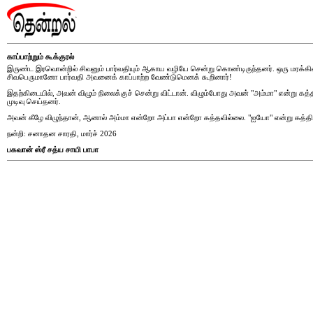
காப்பாற்றும் கூக்குரல்
இருண்ட இரவொன்றில் சிவனும் பார்வதியும் ஆகாய வழியே சென்று கொண்டிருந்தனர். ஒரு மரக்கிளை
சிவபெருமானோ பார்வதி அவனைக் காப்பாற்ற வேண்டுமெனக் கூறினார்!
இதற்கிடையில், அவன் விழும் நிலைக்குச் சென்று விட்டான். விழும்போது அவன் "அம்மா" என்று கத்த
முடிவு செய்தனர்.
அவன் கீழே விழுந்தான், ஆனால் அம்மா என்றோ அப்பா என்றோ கத்தவில்லை. "ஐயோ" என்று கத்தின
நன்றி: சனாதன சாரதி, மார்ச் 2026
பகவான் ஸ்ரீ சத்ய சாயி பாபா