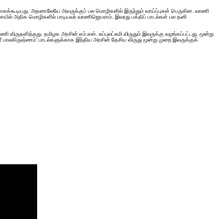
் போகக்கூடியது. அதனாலேயே அவருக்குப் பல மொழிகளில் இருந்தும் வாய்ப்புகள் பெருகின. வாணி
ையிசையில் அதிக மொழிகளில் பாடியவர் வாணிஜெயராம். இவரது பக்திப் பாடல்கள் பல தனி
ருதளித்தது. தமிழக அரசின் எம்.எஸ். சுப்புலட்சுமி விருதும் இவருக்கு வழங்கப்பட்டது. மூன்று
ீ பாலகிருஷ்ணம்' பாடல்களுக்காக இந்திய அரசின் தேசிய விருது மூன்று முறை இவருக்குக்