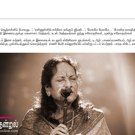
் நெஞ்சள்ளிப் போவது...', 'என்னுள்ளில் எங்கோ ஏங்கும் ஜீவன்...', 'மேகமே மேகமே... ' போன்ற காலத்
தி இணையருக்கு மகளாகப் பிறந்தார். உடன் பிறந்தவர்கள் ஐந்து சகோதரிகள், மூன்று சகோதரர்கள்.
ை கற்றார். கர்நாடக இசையைக் கடலுார் ஸ்ரீனிவாச ஐயங்கார், டி.ஆர். பாலசுப்ரமணியம், ஆர்.எஸ்.
ிக்கு முக்கியத்துவம் கொடுத்தார். ராணி மேரி கல்லுாரியில் பயின்று பட்டம் பெற்றார். பாரத ஸ்டே