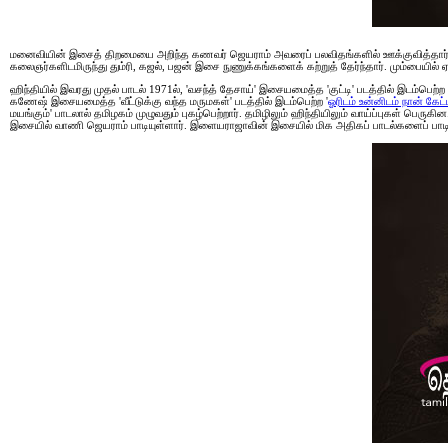
மனைவியின் இசைத் திறமையை அறிந்த கணவர் ஜெயராம் அவரைப் பலவிதங்களில் ஊக்குவித்தார். வா
கலைஞர்களிடமிருந்து தும்ரி, கஜல், பஜன் இசை நுணுக்கங்களைக் கற்றுத் தேர்ந்தார். மும்பையில்
ஹிந்தியில் இவரது முதல் பாடல் 1971ல், 'வசந்த் தேசாய்' இசையமைத்த 'குட்டி' படத்தில் இடம்பெற்ற 
கணேஷ் இசையமைத்த 'வீட்டுக்கு வந்த மருமகள்' படத்தில் இடம்பெற்ற '
ஓரிடம் உன்னிடம் நான் கேட்
மயங்கும்' பாடலால் தமிழகம் முழுவதும் புகழ்பெற்றார். தமிழிலும் ஹிந்தியிலும் வாய்ப்புகள் 
இசையில் வாணி ஜெயராம் பாடியுள்ளார். இளையராஜாவின் இசையில் மிக அதிகப் பாடல்களைப் பாடினார