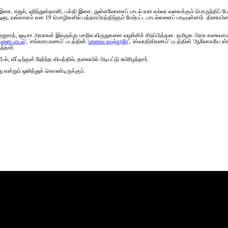
நாடக இசை, கஜல், ஹிந்துஸ்தானி, பக்தி இசை, துள்ளலோசைப் பாடல் என எல்லா வகைக்கும் பொருந்திப
 துளு, வங்காளம் என 19 மொழிகளில் பத்தாயிரத்திற்கும் மேற்பட்ட பாடல்களைப் பாடியுள்ளார். திர
ராத், ஒடிசா அரசுகள் இவருக்கு மாநில விருதுகளை வழங்கிச் சிறப்பித்தன. தமிழக அரசு கலைமாமணி வி
்தனை பாடல்
', 'சங்கராபரணம்' படத்தின் '
மானஸ ஸஞ்சரரே
', 'ஸ்வாதிகிரணம்' படத்தின் 'ஆலோகயே ஸ்ர
்தார்.
ீட்டிற்குள் நேர்ந்த விபத்தில், தலையில் அடிபட்டு உயிரிழந்தார்.
 என்றும் ஒலித்துக் கொண்டிருக்கும்.