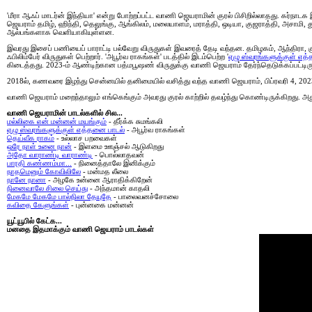
'மீரா ஆஃப் மாடர்ன் இந்தியா' என்று போற்றப்பட்ட வாணி ஜெயராமின் குரல் பிசிறில்லாதது. கர்
ஜெயராம் தமிழ், ஹிந்தி, தெலுங்கு, ஆங்கிலம், மலையாளம், மராத்தி, ஒடியா, குஜராத்தி, அசாமி,
ஆல்பங்களாக வெளியாகியுள்ளன.
இவரது இசைப் பணியைப் பாராட்டி பல்வேறு விருதுகள் இவரைத் தேடி வந்தன. தமிழகம், ஆந்திரா, குஜ
ஃபிலிம்பேர் விருதுகள் பெற்றார். 'அபூர்வ ராகங்கள்' படத்தில் இடம்பெற்ற '
ஏழு ஸ்வரங்களுக்குள் எத
கிடைத்தது. 2023-ம் ஆண்டிற்கான பத்மபூஷண் விருதுக்கு வாணி ஜெயராம் தேர்ந்தெடுக்கப்பட்டிருந
2018ல், கணவரை இழந்து சென்னயில் தனிமையில் வசித்து வந்த வாணி ஜெயராம், பிப்ரவரி 4, 2023-ல், வ
வாணி ஜெயராம் மறைந்தாலும் எங்கெங்கும் அவரது குரல் காற்றில் தவழ்ந்து கொண்டிருக்கிறது. அது
வாணி ஜெயராமின் பாடல்களில் சில...
மல்லிகை என் மன்னன் மயங்கும்
- தீர்க்க சுமங்கலி
ஏழு ஸ்வரங்களுக்குள் எத்தனை பாடல்
- அபூர்வ ராகங்கள்
தெய்வீக ராகம்
- உல்லாச பறவைகள்
ஒரே நாள் உனை நான்
- இளமை ஊஞ்சல் ஆடுகிறது
அதோ வாராண்டி வாராண்டி
- பொல்லாதவன்
பாரதி கண்ணம்மா...
- நினைத்தாலே இனிக்கும்
நாதமெனும் கோவிலிலே
- மன்மத லீலை
நானே நானா
- அழகே உன்னை ஆராதிக்கிறேன்
நினைவாலே சிலை செய்து
- அந்தமான் காதலி
மேகமே மேகமே பால்நிலா தேயுதே
- பாலைவனச்சோலை
கவிதை கேளுங்கள்
- புன்னகை மன்னன்
யூட்யூபில் கேட்க...
மனதை இதமாக்கும் வாணி ஜெயராம் பாடல்கள்