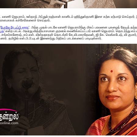
ணி ஜெயராம், உஸ்தாத் அப்துல் ரஹ்மான் கானிடம் ஹிந்துஸ்தானி இசை கற்க ஏற்பாடு செய்தார். 
 ஏராளமாகக் கச்சேரிகளைச் செய்தார்.
'
போலே ரே பப்பி ஹரா
'. அந்த முதல் பாடலே வாணி ஜெயராமிற்கு மிகப் பரவலான புகழைத் தேடித் தந்தது
பது
' என்ற பாடல். அவரது வித்தியாசமான குரலால் கவனிக்கப்பட்டார் வாணி ஜெயராம். தொடர்ந்து எம்.எ
பெருகின. சங்கர்கணேஷ், எம்.எஸ். விஸ்வநாதன் தொடங்கி கே.வி.மகாதேவன், ஜி.கே. வெங்கடேஷ், வி கு
். தமிழில் எஸ்.பி.பி.யுடன் இணைந்து அதிகப் பாடல்களைப் பாடியுள்ளார்.