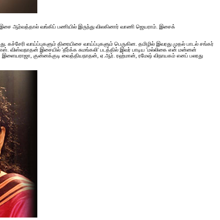
இசை ஆர்வத்தால் வங்கிப் பணியில் இருந்து விலகினார் வாணி ஜெயராம். இசைக்
. கச்சேரி வாய்ப்புகளும் திரையிசை வாய்ப்புகளும் பெருகின. தமிழில் இவரது முதல் பாடல் சங்கர்
ஸ். விஸ்வநாதன் இசையில் 'தீர்க்க சுமங்கலி' படத்தில் இவர் பாடிய 'மல்லிகை என் மன்னன்
மார், இளையராஜா, குன்னக்குடி வைத்தியநாதன், ஏ.ஆர். ரஹ்மான், ரமேஷ் விநாயகம் எனப் பலரது