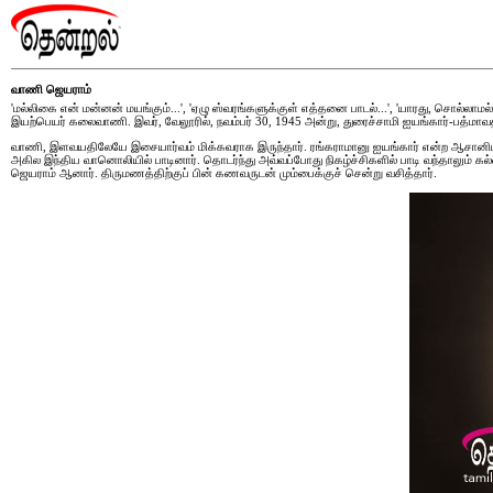
வாணி ஜெயராம்
'மல்லிகை என் மன்னன் மயங்கும்...', 'ஏழு ஸ்வரங்களுக்குள் எத்தனை பாடல்...', 'யாரது, சொல்லாமல
இயற்பெயர் கலைவாணி. இவர், வேலூரில், நவம்பர் 30, 1945 அன்று, துரைச்சாமி ஐயங்கார்-பத்மாவ
வாணி, இளவயதிலேயே இசையார்வம் மிக்கவராக இருந்தார். ரங்கராமானு ஐயங்கார் என்ற ஆசானிடம் இச
அகில இந்திய வானொலியில் பாடினார். தொடர்ந்து அவ்வப்போது நிகழ்ச்சிகளில் பாடி வந்தாலும் கல்வ
ஜெயராம் ஆனார். திருமணத்திற்குப் பின் கணவருடன் மும்பைக்குச் சென்று வசித்தார்.