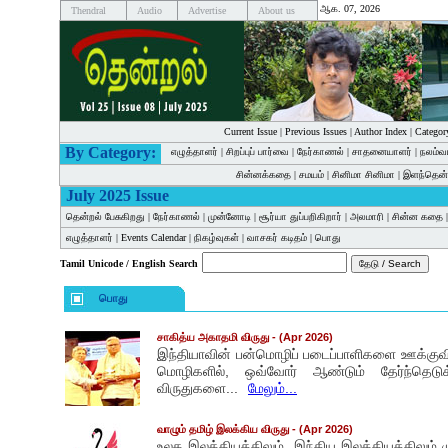
ஆக. 07, 2026
Thendral
Audio
Advertise
About us
Current Issue
|
Previous Issues
|
Author Index
|
Categor
By Category:
எழுத்தாளர்
|
சிறப்புப் பார்வை
|
நேர்காணல்
|
சாதனையாளர்
|
நலம்வ
சின்னக்கதை
|
சமயம்
|
சினிமா சினிமா
|
இளந்தென்
July 2025 Issue
தென்றல் பேசுகிறது
|
நேர்காணல்
|
முன்னோடி
|
சூர்யா துப்பறிகிறார்
|
அலமாரி
|
சின்ன கதை
எழுத்தாளர்
|
Events Calendar
|
நிகழ்வுகள்
|
வாசகர் கடிதம்
|
பொது
Tamil Unicode / English Search
பொது
சாகித்ய அகாதமி விருது
- (Apr 2026)
இந்தியாவின் பன்மொழிப் படைப்பாளிகளை ஊக்குவிக்
மொழிகளில், ஒவ்வோர் ஆண்டும் தேர்ந்தெடு
விருதுகளை...
மேலும்...
வாழும் தமிழ் இலக்கிய விருது
- (Apr 2026)
உலக இலக்கியத்திலும், இந்திய இலக்கியத்திலு