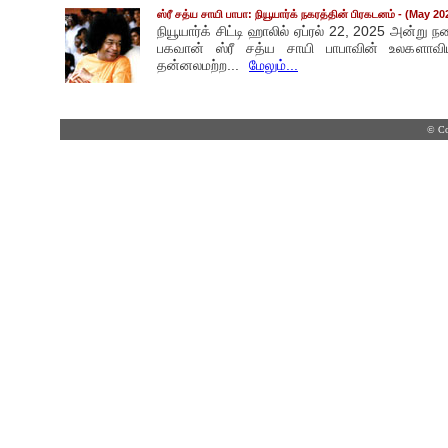
ஸ்ரீ சத்ய சாயி பாபா: நியூயார்க் நகரத்தின் பிரகடனம்
- (May 20
நியூயார்க் சிட்டி ஹாலில் ஏப்ரல் 22, 2025 அன்று 
பகவான் ஸ்ரீ சத்ய சாயி பாபாவின் உலகளாவி
தன்னலமற்ற...
மேலும்...
© Co