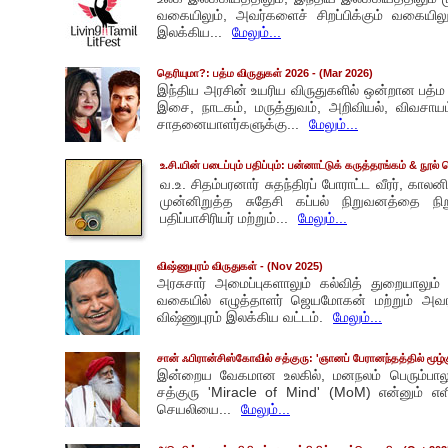
வகையிலும், அவர்களைச் சிறப்பிக்கும் வகையிலும
இலக்கிய...
மேலும்...
தெரியுமா?: பத்ம விருதுகள் 2026
- (Mar 2026)
இந்திய அரசின் உயரிய விருதுகளில் ஒன்றான பத்ம 
இசை, நாடகம், மருத்துவம், அறிவியல், விவசா
சாதனையாளர்களுக்கு...
மேலும்...
உ.சி.யின் படைப்பும் பதிப்பும்: பன்னாட்டுக் கருத்தரங்கம் & நூல்
வ.உ. சிதம்பரனார் சுதந்திரப் போராட்ட வீரர், கா
முன்னிறுத்த சுதேசி கப்பல் நிறுவனத்தை நிறு
பதிப்பாசிரியர் மற்றும்...
மேலும்...
விஷ்ணுபுரம் விருதுகள்
- (Nov 2025)
அரசுசார் அமைப்புகளாலும் கல்வித் துறையாலு
வகையில் எழுத்தாளர் ஜெயமோகன் மற்றும் அவரது
விஷ்ணுபுரம் இலக்கிய வட்டம்.
மேலும்...
சான் ஃபிரான்சிஸ்கோவில் சத்குரு: 'ஞானப் பேரானந்தத்தில் மூழ்கு
இன்றைய வேகமான உலகில், மனநலம் பெரும்பாலும
சத்குரு 'Miracle of Mind' (MoM) என்னும் எ
செயலியை...
மேலும்...