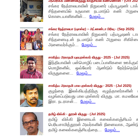
அமெரிக்க மண்ணிலிருந்து காஞ்சியில் கண்ணொளி
- (Oct 202
சங்கர நேத்ராலயாவின் நிறுவனர் பத்மபூஷண் டாக்
சிந்தனையில் உருவான நடமாடும் கண் அறுவை
கொடையாளிகளின்...
மேலும்...
சங்கர நேத்ராலயா (யுஎஸ்ஏ) – அட்லாண்டா பிரிவு
- (Sep 2025)
சங்கர நேத்ராலயாவின் நிறுவனர் பத்மபூஷண் டாக
சிந்தனையுடன் நடமாடும் கண் அறுவை சிகிச்சைப
அனைவர்க்கும்...
மேலும்...
சாகித்ய அகாதமி யுவபுரஸ்கார் விருது - 2025
- (Jul 2025)
இந்தியாவின் பன்மொழிப் படைப்பாளிகளை ஊக்குவிக்
மொழிகளில், ஒவ்வோர் ஆண்டும் தேர்ந்தெடு
விருதுகளை...
மேலும்...
சாகித்ய அகாதமி பால புரஸ்கார் விருது - 2025
- (Jul 2025)
குழந்தை இலக்கியத்திற்கு எழுத்தாளர்களின்
வழங்கப்படுவது பால புரஸ்கார் விருது. மா. கமலவ
இரா. நடராசன்...
மேலும்...
தமிழ் விக்கி - தூரன் விருது
- (Jul 2025)
தமிழ் விக்கி இணையக் கலைக்களஞ்சியம் சார்
பெரியசாமித்தூரன் அவர்களின் நினைவாக, ஆண்டுதோ
தமிழ் கலைக்களஞ்சியத்தை...
மேலும்...